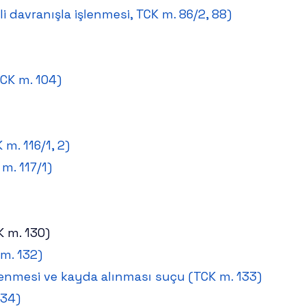
li davranışla işlenmesi, TCK m. 86/2, 88)
TCK m. 104)
 m. 116/1, 2)
 m. 117/1)
K m. 130)
 m. 132)
lenmesi ve kayda alınması suçu (TCK m. 133)
134)