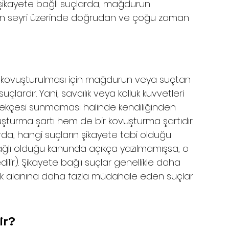
le şikayete bağlı suçlarda, mağdurun 
ın seyri üzerinde doğrudan ve çoğu zaman 
e kovuşturulması için mağdurun veya suçtan 
çlardır. Yani, savcılık veya kolluk kuvvetleri 
ilekçesi sunmaması halinde kendiliğinden 
şturma şartı hem de bir kovuşturma şartıdır. 
da, hangi suçların şikayete tabi olduğu 
e bağlı olduğu kanunda açıkça yazılmamışsa, o 
dilir). Şikayete bağlı suçlar genellikle daha 
kuk alanına daha fazla müdahale eden suçlar 
ir?