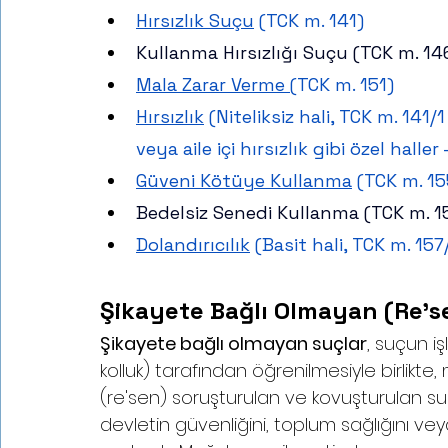
Hırsızlık Suçu
 (TCK m. 141)
Kullanma Hırsızlığı Suçu (TCK m. 14
Mala Zarar Verme
(TCK m. 151)
Hırsızlık
 (Niteliksiz hali, TCK m. 141/
veya aile içi hırsızlık gibi özel haller
Güveni Kötüye Kullanma
 (TCK m. 15
Bedelsiz Senedi Kullanma (TCK m. 1
Dolandırıcılık
 (Basit hali, TCK m. 157
Şikayete Bağlı Olmayan (Re's
Şikayete bağlı olmayan suçlar
, suçun iş
kolluk) tarafından öğrenilmesiyle birlikt
(re'sen) soruşturulan ve kovuşturulan suçl
devletin güvenliğini, toplum sağlığını vey