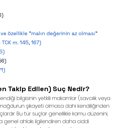
6)
1 ve özellikle "malın değerinin az olması" 
 - TCK m. 145, 167)
5)
56)
/1)
en Takip Edilen) Suç Nedir?
lendiği bilgisinin yetkili makamlar (savcılık veya 
e, mağdurun şikayeti olmasa dahi kendiliğinden 
ardır. Bu tür suçlar genellikle kamu düzenini, 
a genel ahlakı ilgilendiren daha ciddi 