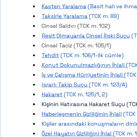
Kasten Yaralama
 (Basit hali ve ihma
Taksirle Yaralama
 (TCK m. 89)
Cinsel Saldırı (TCK m. 102)
Reşit Olmayanla Cinsel İlişki Suçu
 (
Cinsel Taciz (TCK m. 105/1)
Tehdit
 (TCK m. 106/1-ilk cümle)
Konut Dokunulmazlığının İhlali 
(TCK
İş ve Çalışma Hürriyetinin İhlali 
(TCK
Israrlı Takip Suçu 
(TCK m. 123/A)
Hakaret
 (TCK m. 125/1, 2)
Kişinin Hatırasına Hakaret Suçu (TC
Haberleşmenin Gizlilğinin İhlali
 (TCK
Kişiler arasındaki konuşmaların din
Özel Hayatın Gizliliğini İhlal 
(TCK m. 