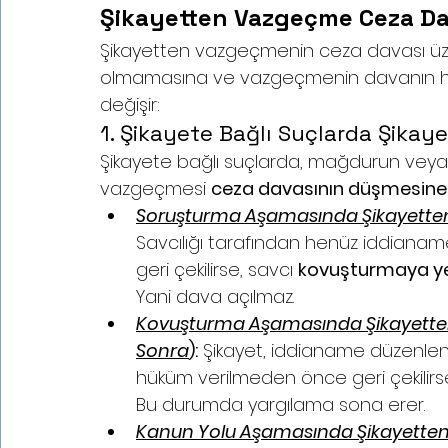
Şikayetten Vazgeçme Ceza Da
Şikayetten vazgeçmenin ceza davası üzeri
olmamasına ve vazgeçmenin davanın ha
değişir:
1. Şikayete Bağlı Suçlarda Şika
Şikayete bağlı suçlarda, mağdurun veya
vazgeçmesi 
ceza davasının düşmesine
Soruşturma Aşamasında Şikayette
Savcılığı tarafından henüz iddian
geri çekilirse, savcı 
kovuşturmaya yer
Yani dava açılmaz.
Kovuşturma Aşamasında Şikayetten
Sonra
):
 Şikayet, iddianame düzenle
hüküm verilmeden önce geri çekilir
Bu durumda yargılama sona erer.
Kanun Yolu Aşamasında Şikayetten 