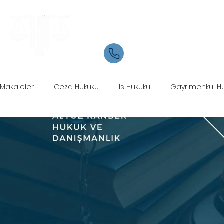
Samsun Avukat
İletişim
05534084721
Makaleler
Ceza Hukuku
İş Hukuku
Gayrimenkul H
Ticaret Hukuku
Marka Patent Hukuku
İcra Hukuku