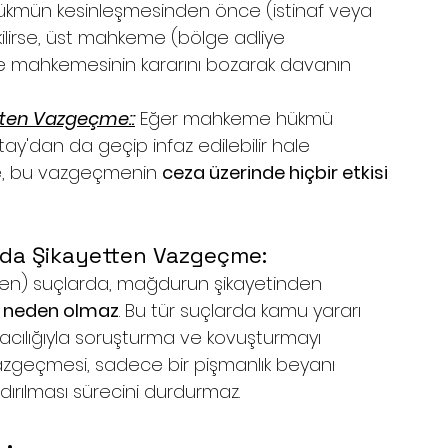
ükmün kesinleşmesinden önce (istinaf veya 
ilirse, üst mahkeme (bölge adliye 
e mahkemesinin kararını bozarak davanın 
tten Vazgeçme::
 Eğer mahkeme hükmü 
tay'dan da geçip infaz edilebilir hale 
rse, bu vazgeçmenin 
ceza üzerinde hiçbir etkisi 
rda Şikayetten Vazgeçme:
ilen) suçlarda, mağdurun şikayetinden 
e neden olmaz
. Bu tür suçlarda kamu yararı 
aracılığıyla soruşturma ve kovuşturmayı 
azgeçmesi, sadece bir pişmanlık beyanı 
ndırılması sürecini durdurmaz.