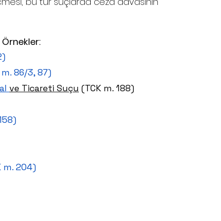
mesi, bu tür suçlarda ceza davasının 
 Örnekler:
2)
 m. 86/3, 87)
al 
ve Ticareti Suçu
 (TCK m. 188)
158)
K m. 204)