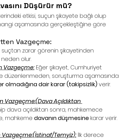
vasını Düşürür mü?
ndeki etkisi, suçun şikayete bağlı olup 
ngi aşamasında gerçekleştiğine göre 
yetten Vazgeçme:
 suçtan zarar görenin şikayetinden 
 neden olur.
n Vazgeçme:
 Eğer şikayet, Cumhuriyet 
ame düzenlenmeden, soruşturma aşamasında 
 olmadığına dair karar (takipsizlik)
 verir. 
 Vazgeçme:(Dava Açıldıktan 
nip dava açıldıktan sonra, mahkemece 
se, mahkeme 
davanın düşmesine
 karar verir. 
Vazgeçme:(İstinaf/Temyiz):
 İlk derece 