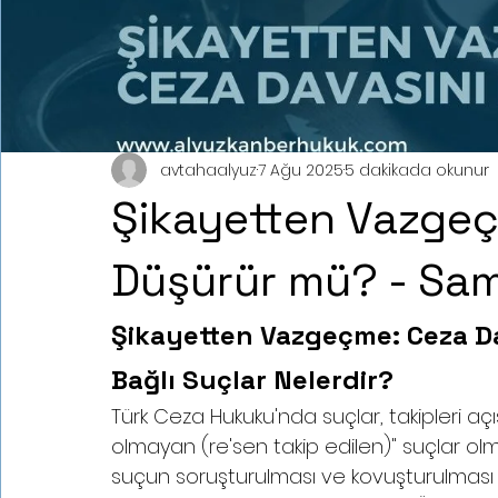
avtahaalyuz
7 Ağu 2025
5 dakikada okunur
Şikayetten Vazgeç
Düşürür mü? - Sam
Şikayetten Vazgeçme: Ceza D
Bağlı Suçlar Nelerdir?
Türk Ceza Hukuku'nda suçlar, takipleri açı
olmayan (re'sen takip edilen)" suçlar olma
suçun soruşturulması ve kovuşturulması