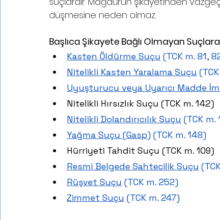
suçlardır. Mağdurun şikayetinden vazgeç
düşmesine neden olmaz.
Başlıca Şikayete Bağlı Olmayan Suçlara
Kasten Öldürme Suçu
 (TCK m. 81, 8
Nitelikli Kasten Yaralama Suçu
 (TCK
Uyuşturucu veya Uyarıcı Madde İm
Nitelikli Hırsızlık Suçu (TCK m. 142)
Nitelikli Dolandırıcılık Suçu
 (TCK m. 
Yağma Suçu (Gasp)
 (TCK m. 148)
Hürriyeti Tahdit Suçu (TCK m. 109)
Resmi Belgede Sahtecilik Suçu
 (TC
Rüşvet Suçu
 (TCK m. 252)
Zimmet Suçu
 (TCK m. 247)