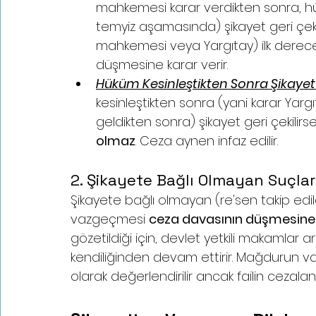
mahkemesi karar verdikten sonra, h
temyiz aşamasında) şikayet geri çek
mahkemesi veya Yargıtay) ilk derec
düşmesine karar verir.
Hüküm Kesinleştikten Sonra Şikaye
kesinleştikten sonra (yani karar Yargı
geldikten sonra) şikayet geri çekili
olmaz
. Ceza aynen infaz edilir.
2. Şikayete Bağlı Olmayan Suçla
Şikayete bağlı olmayan (re'sen takip ed
vazgeçmesi 
ceza davasının düşmesin
gözetildiği için, devlet yetkili makamlar 
kendiliğinden devam ettirir. Mağdurun v
olarak değerlendirilir ancak failin cezala