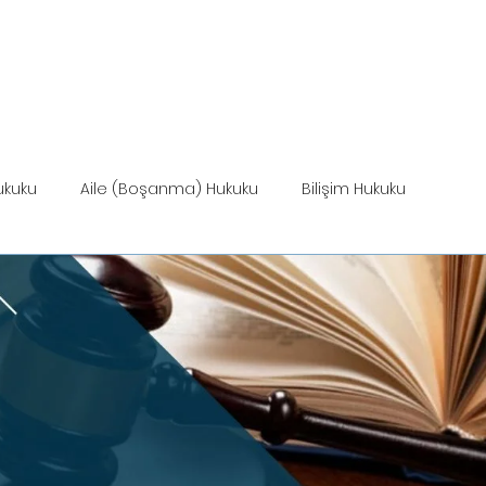
ANASAYFA
HİZMETLER
MEVZUAT
HİZ
ukuku
Aile (Boşanma) Hukuku
Bilişim Hukuku
Miras Hukuku