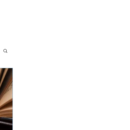
MET BÖLGELERİMİZ
ADRES VE İLETİŞİM
MAKALELER