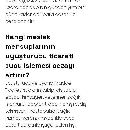
eden kişi, sekiz yıldan az olmamak 
üzere hapis ve bin günden yirmibin 
güne kadar adlî para cezası ile 
cezalandırılır.
Hangi meslek 
mensuplarının 
uyuşturucu ticareti 
suçu işlemesi cezayı 
artırır?
Uyuşturucu ve Uyarıcı Madde 
Ticareti suçların tabip, diş tabibi, 
eczacı, kimyager, veteriner, sağlık 
memuru, laborant, ebe, hemşire, diş 
teknisyeni, hastabakıcı, sağlık 
hizmeti veren, kimyacılıkla veya 
ecza ticareti ile iştigal eden kişi 