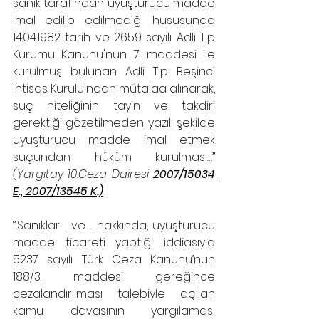
sanık tarafından uyuşturucu madde 
imal edilip edilmediği hususunda 
14.04.1982 tarih ve 2659 sayılı Adli Tıp 
Kurumu Kanunu'nun 7. maddesi ile 
kurulmuş bulunan Adli Tıp Beşinci 
İhtisas Kurulu'ndan mütalaa alınarak, 
suç niteliğinin tayin ve takdiri 
gerektiği gözetilmeden yazılı şekilde 
uyuşturucu madde imal etmek 
suçundan hüküm kurulması…’’ 
(Yargıtay 10.Ceza Dairesi 
2007/15034 
E., 2007/13545 K.)
‘’..Sanıklar ... ve ... hakkında, uyuşturucu 
madde ticareti yaptığı iddiasıyla 
5237 sayılı Türk Ceza Kanunu’nun 
188/3. maddesi gereğince 
cezalandırılması talebiyle açılan 
kamu davasının yargılaması 