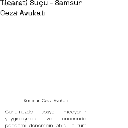
Ticareti Suçu - Samsun
İcra Hukuku
Ceza Avukatı
Miras Hukuku
Samsun Ceza Avukatı
Günümüzde sosyal medyanın 
yaygınlaşması ve öncesinde 
pandemi döneminin etkisi ile tüm 