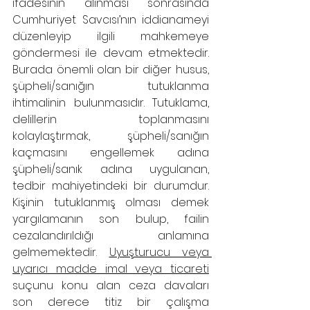
ifadesinin alınması sonrasında 
Cumhuriyet Savcısı’nın iddianameyi 
düzenleyip ilgili mahkemeye 
göndermesi ile devam etmektedir. 
Burada önemli olan bir diğer husus, 
şüpheli/sanığın tutuklanma 
ihtimalinin bulunmasıdır. Tutuklama, 
delillerin toplanmasını 
kolaylaştırmak, şüpheli/sanığın 
kaçmasını engellemek adına 
şüpheli/sanık adına uygulanan, 
tedbir mahiyetindeki bir durumdur. 
Kişinin tutuklanmış olması demek 
yargılamanın son bulup, failin 
cezalandırıldığı anlamına 
gelmemektedir. 
Uyuşturucu veya 
uyarıcı madde imal veya ticareti
suçunu konu alan ceza davaları 
son derece titiz bir çalışma 