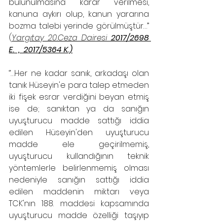
bulunulmasına karar verilmesi, 
kanuna aykırı olup, kanun yararına 
bozma talebi yerinde görülmüştür…’’ 
(
Yargıtay 20.Ceza Dairesi 
2017/2698 
E.  ,  2017/5364 K.)
‘’…Her ne kadar sanık, arkadaşı olan 
tanık Hüseyin'e para talep etmeden 
iki fişek esrar verdiğini beyan etmiş 
ise de; sanıktan ya da sanığın 
uyuşturucu madde sattığı iddia 
edilen Hüseyin'den uyuşturucu 
madde ele geçirilmemiş, 
uyuşturucu kullandığının teknik 
yöntemlerle belirlenmemiş olması 
nedeniyle sanığın sattığı iddia 
edilen maddenin miktarı veya 
TCK'nın 188. maddesi kapsamında 
uyuşturucu madde özelliği taşıyıp 