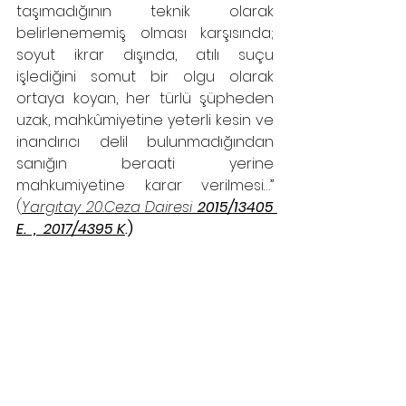
taşımadığının teknik olarak 
belirlenememiş olması karşısında; 
soyut ikrar dışında, atılı suçu 
işlediğini somut bir olgu olarak 
ortaya koyan, her türlü şüpheden 
uzak, mahkûmiyetine yeterli kesin ve 
inandırıcı delil bulunmadığından 
sanığın beraati yerine 
mahkumiyetine karar verilmesi…’’ 
(
Yargıtay 20.Ceza Dairesi 
2015/13405 
E.  ,  2017/4395 K
.)
Samsun Ceza Avukatı
Samsun Ceza Avukatı 