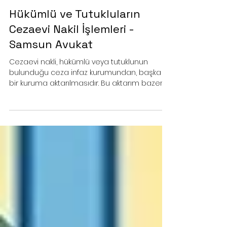
6 dakikada okunur
Hükümlü ve Tutukluların
Cezaevi Nakil İşlemleri -
Samsun Avukat
Cezaevi nakli, hükümlü veya tutuklunun
bulunduğu ceza infaz kurumundan, başka
bir kuruma aktarılmasıdır. Bu aktarım bazen
aynı il içinde olurken bazen de başka bir
şehirdeki cezaevine yapılabilir. samsun ceza
avukatı, samsun infaz hukuku avukatı,
samsun ceza hukuku avukatı, ceza avukatı
samsun, samsun ceza davası avukatı,
samsun avukat, samsun hukuk bürosu