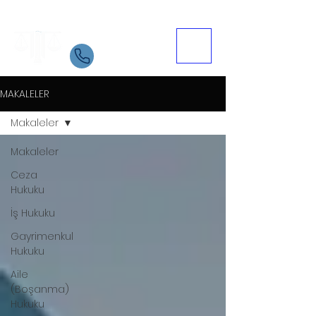
Samsun Avukat
İletişim
05534084721
MAKALELER
Makaleler
Makaleler
Ceza
Hukuku
İş Hukuku
Gayrimenkul
Hukuku
Aile
(Boşanma)
Hukuku