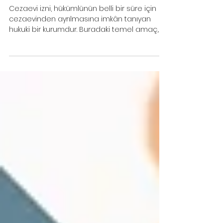
Cezaevi İzinleri Nedir? Kimler
Faydalanabilir? - Samsun
Avukat
Cezaevi izni, hükümlünün belli bir süre için
cezaevinden ayrılmasına imkân tanıyan
hukuki bir kurumdur. Buradaki temel amaç,
cezaların yalnızca bir kapatma aracı
olmaktan çıkarılıp, hükümlünün insani
ihtiyaçlarını gözeten bir infaz sisteminin
uygulanmasıdır.