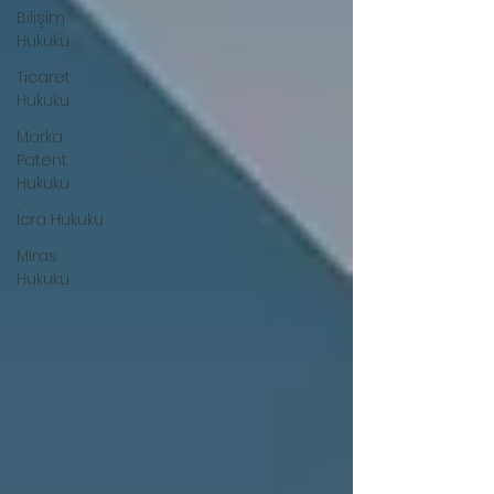
Bilişim
Hukuku
Ticaret
Hukuku
Marka
Patent
Hukuku
İcra Hukuku
Miras
Hukuku