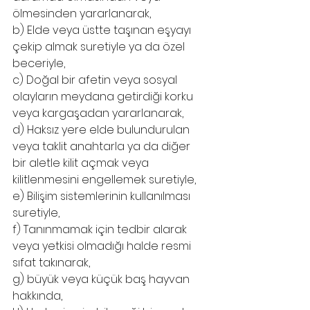
ölmesinden yararlanarak,
b) Elde veya üstte taşınan eşyayı 
çekip almak suretiyle ya da özel 
beceriyle,
c) Doğal bir afetin veya sosyal 
olayların meydana getirdiği korku 
veya kargaşadan yararlanarak,
d) Haksız yere elde bulundurulan 
veya taklit anahtarla ya da diğer 
bir aletle kilit açmak veya 
kilitlenmesini engellemek suretiyle,
e) Bilişim sistemlerinin kullanılması 
suretiyle,
f) Tanınmamak için tedbir alarak 
veya yetkisi olmadığı halde resmi 
sıfat takınarak,
g) büyük veya küçük baş hayvan 
hakkında,