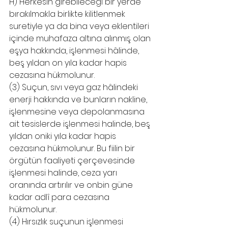
H) Herkesin girebileceği bir yerde 
bırakılmakla birlikte kilitlenmek 
suretiyle ya da bina veya eklentileri 
içinde muhafaza altına alınmış olan 
eşya hakkında, işlenmesi hâlinde, 
beş yıldan on yıla kadar hapis 
cezasına hükmolunur. 
(3) Suçun, sıvı veya gaz hâlindeki 
enerji hakkında ve bunların nakline, 
işlenmesine veya depolanmasına 
ait tesislerde işlenmesi halinde, beş 
yıldan oniki yıla kadar hapis 
cezasına hükmolunur. Bu fiilin bir 
örgütün faaliyeti çerçevesinde 
işlenmesi halinde, ceza yarı 
oranında artırılır ve onbin güne 
kadar adlî para cezasına 
hükmolunur.
(4) Hırsızlık suçunun işlenmesi 