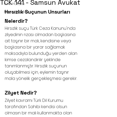
TCK 141 - Samsun Avukat
İcra Hukuku
Hırsızlık Suçunun Unsurları 
Miras Hukuku
Nelerdir?
Hırsızlık suçu Türk Ceza Kanunu'nda 
zilyedinin rızası olmadan başkasına 
ait taşınır bir malı, kendisine veya 
başkasına bir yarar sağlamak 
maksadıyla bulunduğu yerden alan 
kimse cezalandırılır şeklinde 
tanımlanmıştır. Hırsızlık suçunun 
oluşabilmesi için, eylemin taşınır 
mala yönelik gerçekleşmesi gerekir. 
Zilyet Nedir?
Zilyet kavramı Türk Dil Kurumu 
tarafından Sahibi kendisi olsun 
olmasın bir malı kullanmakta olan 