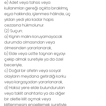
e) Adet veya tahsis veya 
kullanımları gereği açıkta bırakılmış 
eşya hakkında, işlenmesi hâlinde, üç 
yıldan yedi yıla kadar hapis 
cezasına hükmolunur.
(2) Suçun;
a) Kişinin malını koruyamayacak 
durumda olmasından veya 
ölmesinden yararlanarak,
b) Elde veya üstte taşınan eşyayı 
çekip almak suretiyle ya da özel 
beceriyle,
c) Doğal bir afetin veya sosyal 
olayların meydana getirdiği korku 
veya kargaşadan yararlanarak,
d) Haksız yere elde bulundurulan 
veya taklit anahtarla ya da diğer 
bir aletle kilit açmak veya 
kilitlenmesini engellemek suretiyle,