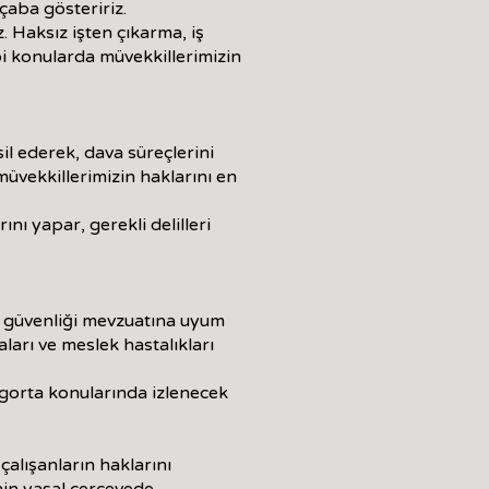
 çaba gösteririz.
. Haksız işten çıkarma, iş
bi konularda müvekkillerimizin
l ederek, dava süreçlerini
üvekkillerimizin haklarını en
nı yapar, gerekli delilleri
e güvenliği mevzuatına uyum
ları ve meslek hastalıkları
igorta konularında izlenecek
çalışanların haklarını