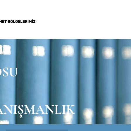
MET BÖLGELERİMİZ
ADRES VE İLETİŞİM
MAKALELER
OSU
ANIŞMANLIK