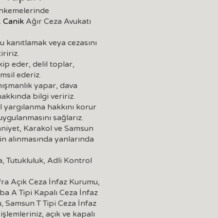
mahkemelerinde
.
Canik
Ağır Ceza Avukatı
u kanıtlamak veya cezasını
ririz.
p eder, delil toplar,
msil ederiz.
nışmanlık yapar, dava
akkında bilgi veririz.
l yargılanma hakkını korur
uygulanmasını sağlarız.
mniyet, Karakol ve Samsun
nin alınmasında yanlarında
, Tutukluluk, Adli Kontrol
ra Açık Ceza İnfaz Kurumu,
ba A Tipi Kapalı Ceza İnfaz
, Samsun T Tipi Ceza İnfaz
lemleriniz, açık ve kapalı