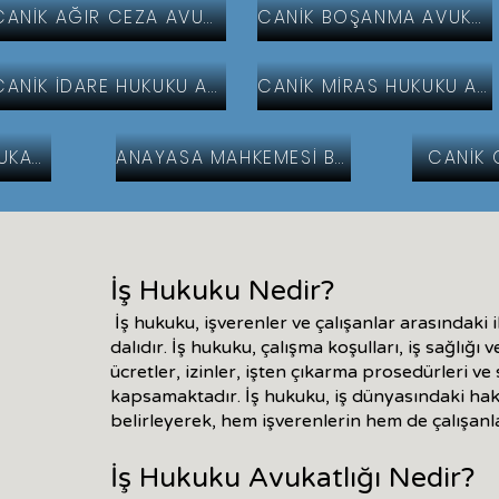
CANİK AĞIR CEZA AVUKATI
CANİK BOŞANMA AVUKATI
CANİK İDARE HUKUKU AVUKATI
CANİK MİRAS HUKUKU AVUKATI
CANİK SİGORTA AVUKATI
ANAYASA MAHKEMESİ BİREYSEL BAŞVURU YOLU
CANİK 
İş Hukuku Nedir?
İş hukuku, işverenler ve çalışanlar arasındaki 
dalıdır. İş hukuku, çalışma koşulları, iş sağlığı v
ücretler, izinler, işten çıkarma prosedürleri ve
kapsamaktadır. İş hukuku, iş dünyasındaki hak
belirleyerek, hem işverenlerin hem de çalışanla
İş Hukuku Avukatlığı Nedir?