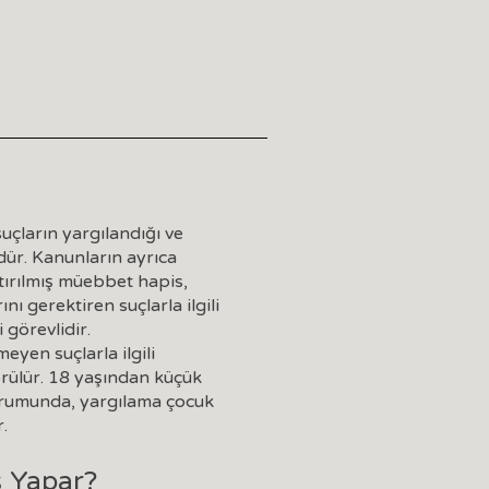
uçların yargılandığı ve
dür. Kanunların ayrıca
aştırılmış müebbet hapis,
ı gerektiren suçlarla ilgili
görevlidir.
yen suçlarla ilgili
rülür. 18 yaşından küçük
durumunda, yargılama çocuk
.
ş Yapar?