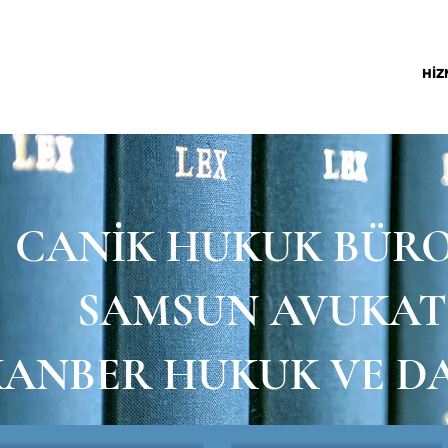
ANASAYFA
HİZMETLER
MEVZUAT
HİZ
CANİK HUKUK BÜR
SAMSUN AVUKAT
KANBER HUKUK VE D