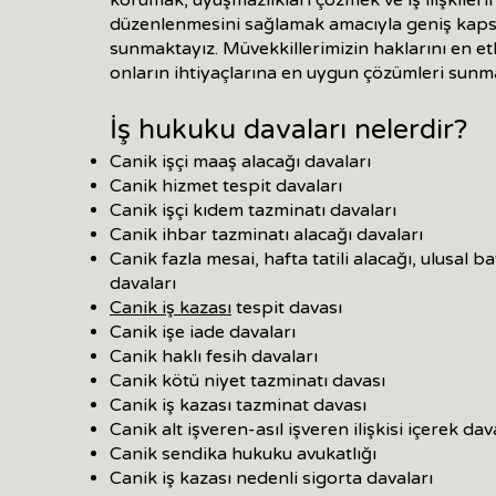
korumak, uyuşmazlıkları çözmek ve iş ilişkileri
düzenlenmesini sağlamak amacıyla geniş kaps
sunmaktayız. Müvekkillerimizin haklarını en e
onların ihtiyaçlarına en uygun çözümleri sunm
İş hukuku davaları nelerdir?
Canik işçi maaş alacağı davaları
Canik hizmet tespit davaları
Canik işçi kıdem tazminatı davaları
Canik ihbar tazminatı alacağı davaları
Canik fazla mesai, hafta tatili alacağı, ulusal b
davaları
Canik iş kazası
tespit davası
Canik işe iade davaları
Canik haklı fesih davaları
Canik kötü niyet tazminatı davası
Canik iş kazası tazminat davası
Canik alt işveren-asıl işveren ilişkisi içerek dav
Canik sendika hukuku avukatlığı
Canik iş kazası nedenli sigorta davaları