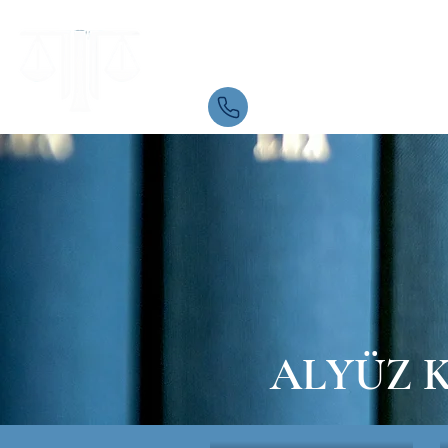
Samsun Avukat
İletişim
05534084721
ALYÜZ 