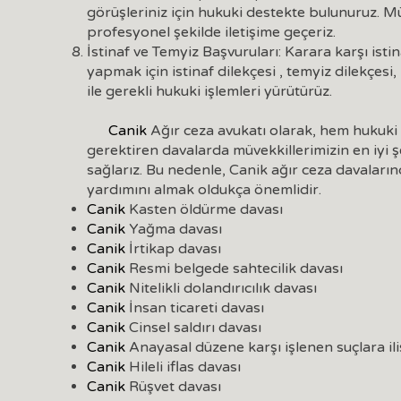
görüşleriniz için hukuki destekte bulunuruz. Müv
profesyonel şekilde iletişime geçeriz.
İstinaf ve Temyiz Başvuruları: Karara karşı ist
yapmak için istinaf dilekçesi , temyiz dilekçesi
ile gerekli hukuki işlemleri yürütürüz.
Canik
Ağır ceza avukatı olarak, hem hukuki
gerektiren davalarda müvekkillerimizin en iyi 
sağlarız. Bu nedenle, Canik ağır ceza davaları
yardımını almak oldukça önemlidir.
Canik
Kasten öldürme davası
Canik
Yağma davası
Canik
İrtikap davası
Canik
Resmi belgede sahtecilik davası
Canik
Nitelikli dolandırıcılık davası
Canik
İnsan ticareti davası
Canik
Cinsel saldırı davası
Canik
Anayasal düzene karşı işlenen suçlara il
Canik
Hileli iflas davası
Canik
Rüşvet davası