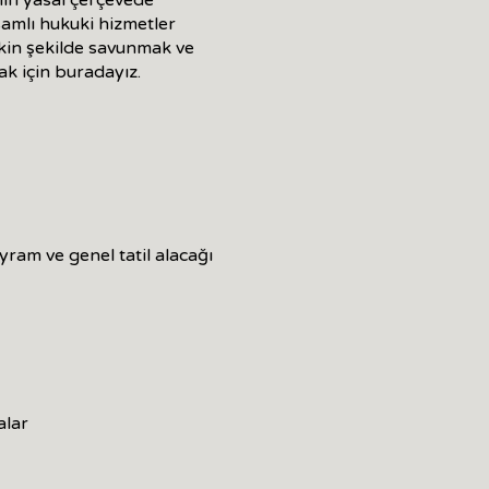
nin yasal çerçevede
amlı hukuki hizmetler
tkin şekilde savunmak ve
ak için buradayız.
ayram ve genel tatil alacağı
alar