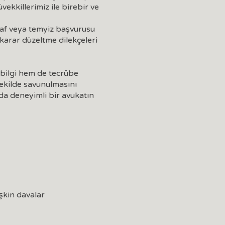
ekkillerimiz ile birebir ve
inaf veya temyiz başvurusu
, karar düzeltme dilekçeleri
 bilgi hem de tecrübe
şekilde savunulmasını
nda deneyimli bir avukatın
işkin davalar