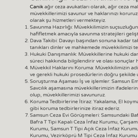
Canik
ağır ceza avukatları olarak, ağır ceza 
müvekkillerimizi savunur ve haklarınızı koruruz
olarak şu hizmetleri vermekteyiz.
Savunma Hazırlığı: Müvekkilimizin suçsuzluğun
hafifletmek amacıyla savunma stratejileri gelişti
Dava Takibi: Davayı başından sonuna kadar taki
tanıkları dinler ve mahkemede müvekkilimizi te
Hukuki Danışmanlık: Müvekkillerine hukuki da
süreci hakkında bilgilendirir ve olası sonuçlar h
Müvekkil Haklarını Koruma: Müvekkilimizin adi
ve gerekli hukuki prosedürlerin doğru şekilde 
Soruşturma Aşaması İş ve işlemler: Samsun E
Savcılık aşamasına müvekkillerimizin ifadeleri
olup, müvekkillerimizi savunuruz.
Koruma Tedbirlerine İtiraz: Yakalama, El koyma
gibi koruma tedbirlerinize itiraz ederiz.
Samsun Ceza Evi Görüşmeleri: Samsundaki Baf
Bafra T Tipi Kapalı Ceza İnfaz Kurumu, Çarşam
Kurumu, Samsun T Tipi Açık Ceza İnfaz Kurumu
Kurumu, Vezirköprü M Tipi Ceza İnfaz Kurumu iş