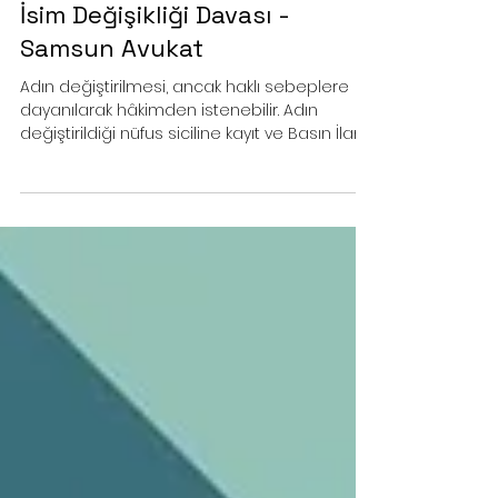
5 dakikada okunur
İsim Değişikliği Davası -
Samsun Avukat
Adın değiştirilmesi, ancak haklı sebeplere
dayanılarak hâkimden istenebilir. Adın
değiştirildiği nüfus siciline kayıt ve Basın İlan
Kurumunun ilan portalında ilan olunur. Bu
ilanda; hükmü veren mahkeme, kararın
verildiği tarih, dosyanın esas ve karar
numarası ile adının değiştirilmesine karar
verilen kişinin nüfusa kayıtlı olduğu yer,
doğum tarihi, ana ve baba adı, önceki adı
ve soyadı, mahkeme kararıyla verilen yeni
adı ve soyadı yer alır. Ad değişmekle kişisel
durum değişme