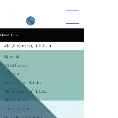
Samsun Avukat
İletişim
05534084721
MAKALELER
Aile (Boşanma) Hukuku
Makaleler
Ceza Hukuku
İş Hukuku
Gayrimenkul Hukuku
Aile (Boşanma) Hukuku
Bilişim Hukuku
Ticaret Hukuku
Marka Patent Hukuku