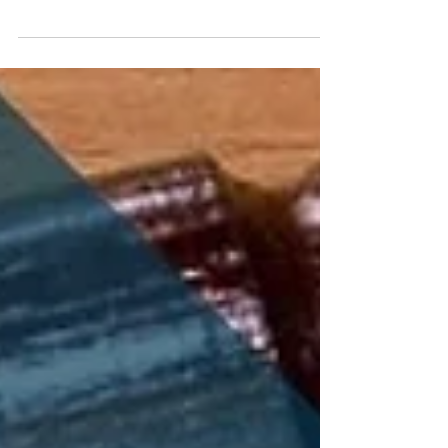
7 dakikada okunur
Ölünceye Kadar Bakma
Sözleşmesi - Samsun Avukat
Ölünceye kadar bakma sözleşmesi, Türk
Borçlar Kanunu’nun (TBK) 611-619. maddeleri
arasında düzenlenmiş, toplumsal yaşamda
çok önemli bir yere sahip olan bir sözleşme
türüdür. Bu sözleşmede taraflardan biri
(bakım alacaklısı), belirli bir malını veya
malvarlığı değerini diğer tarafa devreder;
diğer taraf (bakım borçlusu) ise bakım
alacaklısına ölünceye kadar bakmak,
ihtiyaçlarını karşılamak ve onu gözetmekle
yükümlü olur. Samsun miras avukatı Taha
Alyüz