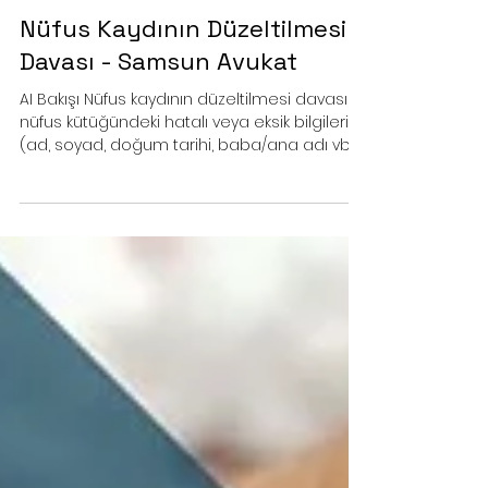
8 dakikada okunur
Nüfus Kaydının Düzeltilmesi
Davası - Samsun Avukat
AI Bakışı Nüfus kaydının düzeltilmesi davası,
nüfus kütüğündeki hatalı veya eksik bilgilerin
(ad, soyad, doğum tarihi, baba/ana adı vb.)
mahkeme kararıyla gerçek duruma uygun
hale getirilmesi sürecidir.Asliye Hukuk
Mahkemesi'nde açılan bu dava, kayıt sahibi
veya ilgililer tarafından, yerleşim yeri
mahkemesinde zamanaşımına bağlı
olmaksızın açılabilir.