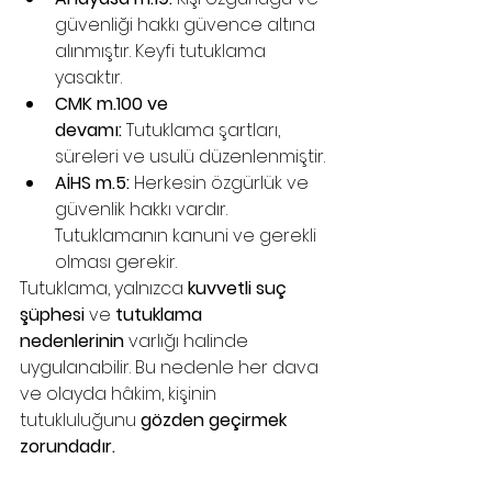
güvenliği hakkı güvence altına 
alınmıştır. Keyfi tutuklama 
yasaktır.
CMK m.100 ve 
devamı:
 Tutuklama şartları, 
süreleri ve usulü düzenlenmiştir.
AİHS m.5:
 Herkesin özgürlük ve 
güvenlik hakkı vardır. 
Tutuklamanın kanuni ve gerekli 
olması gerekir.
Tutuklama, yalnızca 
kuvvetli suç 
şüphesi
 ve 
tutuklama 
nedenlerinin
 varlığı halinde 
uygulanabilir. Bu nedenle her dava 
ve olayda hâkim, kişinin 
tutukluluğunu
 gözden geçirmek 
zorundadır.