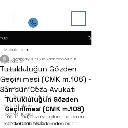
Samsun Avukat
İletişim
05534084721
Yazı
Makaleler
avtahaalyuz
23 Şub
5 dakikada okunur
Makaleler
Tutukluluğun Gözden
Ceza Hukuku
Geçirilmesi (CMK m.108) -
İş Hukuku
Samsun Ceza Avukatı
Gayrimenkul Hukuku
Aile (Boşanma) Hukuku
Tutukluluğun Gözden 
Bilişim Hukuku
Geçirilmesi (CMK m.108)
Ticaret Hukuku
Tutuklama, ceza yargılamasında en 
Marka Patent Hukuku
ağır 
koruma tedbirlerinden
 biridir. 