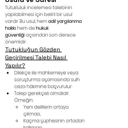
Tutukluluk incelemesi talebinin 
yapılabilmesi için belirli bir usul 
vardır. Bu usul, hem 
adil yargılanma 
hakkı
 hem de 
hukuk 
güvenliği
 açısından son derece 
önemlidir.
Tutukluğun Gözden 
Geçirilmesi Talebi Nasıl 
Yapılır?
Dilekçe ile mahkemeye veya 
soruşturma aşamasında sulh 
ceza hâkimine başvurulur.
Talep gerekçeli olmalıdır. 
Örneğin:
Yeni delillerin ortaya 
çıkması,
Kaçma şüphesinin ortadan 
kalkması,