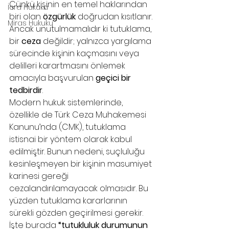
Çünkü kişinin en temel haklarından 
İcra Hukuku
biri olan 
özgürlük
 doğrudan kısıtlanır. 
Miras Hukuku
Ancak unutulmamalıdır ki tutuklama, 
bir 
ceza
 değildir; yalnızca yargılama 
sürecinde kişinin kaçmasını veya 
delilleri karartmasını önlemek 
amacıyla başvurulan 
geçici bir 
tedbirdir
.
Modern hukuk sistemlerinde, 
özellikle de Türk Ceza Muhakemesi 
Kanunu’nda (CMK), tutuklama 
istisnai bir yöntem olarak kabul 
edilmiştir. Bunun nedeni, suçluluğu 
kesinleşmeyen bir kişinin masumiyet 
karinesi gereği 
cezalandırılamayacak olmasıdır. Bu 
yüzden tutuklama kararlarının 
sürekli gözden geçirilmesi gerekir.
İşte burada 
“tutukluluk durumunun 