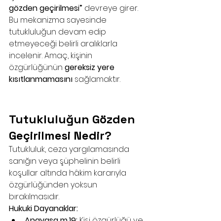
gözden geçirilmesi”
 devreye girer. 
Bu mekanizma sayesinde 
tutukluluğun devam edip 
etmeyeceği belirli aralıklarla 
incelenir. Amaç, kişinin 
özgürlüğünün 
gereksiz yere 
kısıtlanmamasını
 sağlamaktır.
Samsun ceza avukatı önerisi avukat Samsun ceza 
hukuku avukatları
Tutukluluğun Gözden 
Geçirilmesi Nedir?
Tutukluluk, ceza yargılamasında 
sanığın veya şüphelinin belirli 
koşullar altında hâkim kararıyla 
özgürlüğünden yoksun 
bırakılmasıdır.
Hukuki Dayanaklar:
Anayasa m.19:
 Kişi özgürlüğü ve 