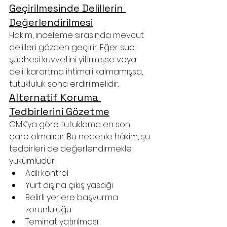
Geçirilmesinde Delillerin 
Değerlendirilmesi
Hakim, inceleme sırasında mevcut 
delilleri gözden geçirir. Eğer suç 
şüphesi kuvvetini yitirmişse veya 
delil karartma ihtimali kalmamışsa, 
tutukluluk sona erdirilmelidir.
Alternatif Koruma 
Tedbirlerini Gözetme
CMK’ya göre tutuklama en son 
çare olmalıdır. Bu nedenle hâkim, şu 
tedbirleri de değerlendirmekle 
yükümlüdür:
Adli kontrol
Yurt dışına çıkış yasağı
Belirli yerlere başvurma 
zorunluluğu
Teminat yatırılması