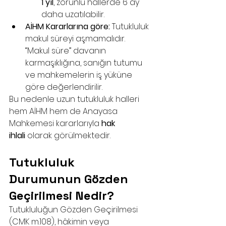
1 yıl
, zorunlu hallerde 6 ay 
daha uzatılabilir.
AİHM Kararlarına göre:
 Tutukluluk 
makul süreyi aşmamalıdır. 
“Makul süre” davanın 
karmaşıklığına, sanığın tutumu 
ve mahkemelerin iş yüküne 
göre değerlendirilir.
Bu nedenle uzun tutukluluk halleri 
hem AİHM hem de Anayasa 
Mahkemesi kararlarıyla 
hak 
ihlali
 olarak görülmektedir.
Tutukluluk 
Durumunun Gözden 
Geçirilmesi Nedir?
Tutukluluğun Gözden Geçirilmesi 
(CMK m.108), hâkimin veya 