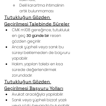
Delil karartma ihtimalinin 
artık bulunmaması.
Tutukluğun Gözden 
Geçirilmesi Talebinde Süreler
CMK m.108 gereğince, tutukluluk 
en geç 
30 günde bir
 resen 
gözden geçirilir.
Ancak şüpheli veya sanık bu 
süreyi beklemeden de başvuru 
yapabilir.
Hakim, yapılan talebi en kısa 
sürede değerlendirmek 
zorundadır.
Tutukluğun Gözden 
Geçirilmesi Başvuru Yolları
Avukat aracılığıyla yapılabilir.
Sanık veya şüpheli bizzat yazılı 
veya sözlü beyanda bulunabilir.