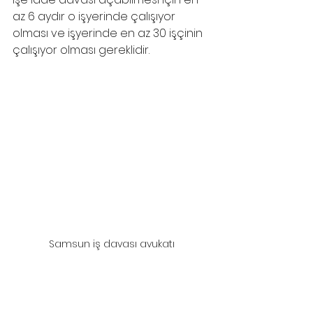
az 6 aydır o işyerinde çalışıyor 
olması ve işyerinde en az 30 işçinin 
çalışıyor olması gereklidir.
Samsun iş davası avukatı
samsun iş davası avukatı
, 
samsun iş hukuku avukatı
, 
samsun işçi avukatı
, 
samsun iş kazası avukatı
, 
samsun avukat
, 
samsun hukuk bürosu