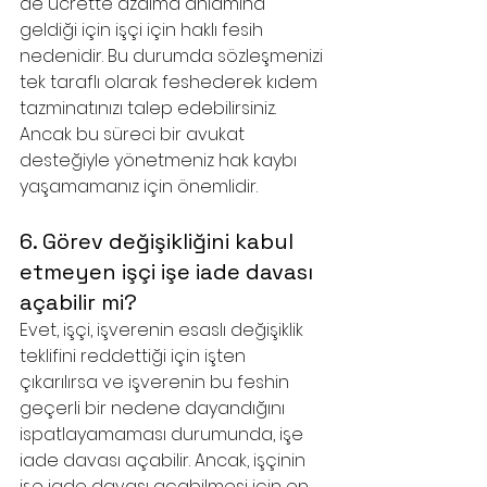
de ücrette azalma anlamına 
geldiği için işçi için haklı fesih 
nedenidir. Bu durumda sözleşmenizi 
tek taraflı olarak feshederek kıdem 
tazminatınızı talep edebilirsiniz. 
Ancak bu süreci bir avukat 
desteğiyle yönetmeniz hak kaybı 
yaşamamanız için önemlidir.
6. Görev değişikliğini kabul 
etmeyen işçi işe iade davası 
açabilir mi?
Evet, işçi, işverenin esaslı değişiklik 
teklifini reddettiği için işten 
çıkarılırsa ve işverenin bu feshin 
geçerli bir nedene dayandığını 
ispatlayamaması durumunda, işe 
iade davası açabilir. Ancak, işçinin 
işe iade davası açabilmesi için en 