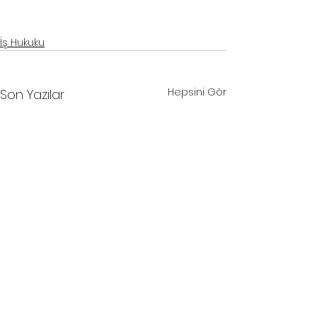
samsun iş davası avukatı
, 
samsun iş hukuku avukatı
, 
samsun işçi avukatı
, 
samsun iş kazası avukatı
, 
samsun avukat
, 
samsun hukuk bürosu
İş Hukuku
Hepsini Gör
Son Yazılar