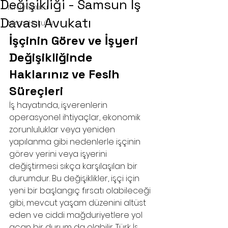
Değişikliği - Samsun İş
İcra Hukuku
Davası Avukatı
Miras Hukuku
İşçinin Görev ve İşyeri 
Değişikliğinde 
Haklarınız ve Fesih 
Süreçleri
İş hayatında, işverenlerin 
operasyonel ihtiyaçlar, ekonomik 
zorunluluklar veya yeniden 
yapılanma gibi nedenlerle işçinin 
görev yerini veya işyerini 
değiştirmesi sıkça karşılaşılan bir 
durumdur. Bu değişiklikler, işçi için 
yeni bir başlangıç fırsatı olabileceği 
gibi, mevcut yaşam düzenini altüst 
eden ve ciddi mağduriyetlere yol 
açan bir durum da olabilir. Türk İş 