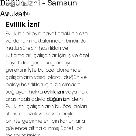
Düğün İzni - Samsun
İcra Hukuku
Avukat
Miras Hukuku
Evlilik İzni
Evlilik, bir bireyin hayatındaki en özel 
ve dönüm noktalarından biridir. Bu 
mutlu sürecin hazırlıkları ve 
kutlamaları, çalışanlar için iş ve özel 
hayat dengesini sağlamayı 
gerektirir. İşte bu özel dönemde, 
çalışanların yasal olarak düğün ve 
balayı hazırlıkları için izin almasını 
sağlayan hakka 
evlilik izni
 veya halk 
arasındaki adıyla 
düğün izni
 denir. 
Evlilik izni, çalışanların bu özel anları 
stresten uzak ve sevdikleriyle 
birlikte geçirmeleri için kanunlarla 
güvence altına alınmış ücretli bir 
mazeret iznidir.