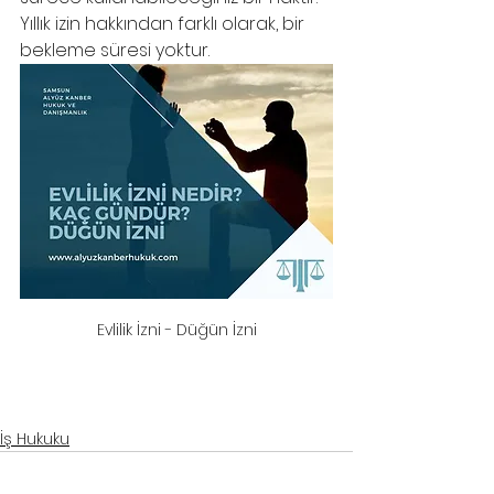
Yıllık izin hakkından farklı olarak, bir 
bekleme süresi yoktur.
Evlilik İzni - Düğün İzni
samsun avukat
, 
samsun hukuk bürosu
, 
samsun iş davası avukatı
samsun avukat
, 
samsun hukuk bürosu
, 
samsun iş davası avukatı
İş Hukuku