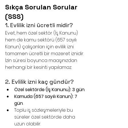
Sıkça Sorulan Sorular 
(SSS)
1. Evlilik izni ücretli midir?
Evet, hem özel sektör (İş Kanunu) 
hem de kamu sektörü (657 sayılı 
Kanun) çalışanları için evlilik izni 
tamamen ücretli bir mazeret iznidir. 
İzin süresi boyunca maaşınızdan 
herhangi bir kesinti yapılamaz.
2.
Evlilik izni kaç gündür?
Özel sektörde (İş Kanunu):
3 gün
.
Kamuda (657 sayılı Kanun):
7 
gün
.
Toplu iş sözleşmeleriyle bu 
süreler özel sektörde daha 
uzun olabilir.