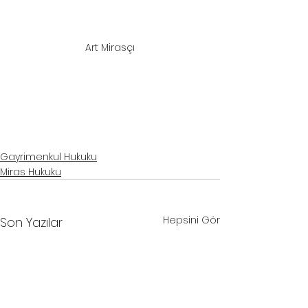
Art Mirasçı
samsun avukat
, 
samsun hukuk bürosu
, 
samsun miras avukatı
, 
samsun miras davası avukatı
, 
samsun 
gayrimenkul avukatı
samsun avukat
, 
samsun hukuk bürosu
, 
samsun miras avukatı
, 
samsun miras davası avukatı
, 
samsun gayrimenkul avukatı
Gayrimenkul Hukuku
Miras Hukuku
Hepsini Gör
Son Yazılar