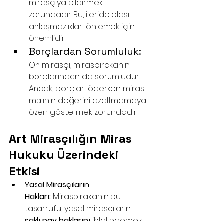
mirasçıya bildirmek 
zorundadır. Bu, ileride olası 
anlaşmazlıkları önlemek için 
önemlidir.
Borçlardan Sorumluluk: 
Ön mirasçı, mirasbırakanın 
borçlarından da sorumludur. 
Ancak, borçları öderken miras 
malının değerini azaltmamaya 
özen göstermek zorundadır.
Art Mirasçılığın Miras 
Hukuku Üzerindeki 
Etkisi
Yasal Mirasçıların 
Hakları:
 Mirasbırakanın bu 
tasarrufu, yasal mirasçıların 
saklı pay haklarını
 ihlal edemez. 