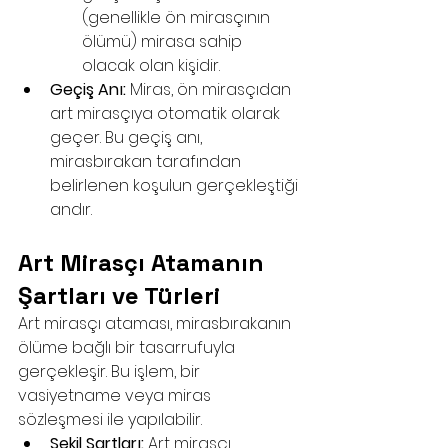
(genellikle ön mirasçının 
ölümü) mirasa sahip 
olacak olan kişidir.
Geçiş Anı:
 Miras, ön mirasçıdan 
art mirasçıya otomatik olarak 
geçer. Bu geçiş anı, 
mirasbırakan tarafından 
belirlenen koşulun gerçekleştiği 
andır.
Art Mirasçı Atamanın 
Şartları ve Türleri
Art mirasçı ataması, mirasbırakanın 
ölüme bağlı bir tasarrufuyla 
gerçekleşir. Bu işlem, bir 
vasiyetname veya miras 
sözleşmesi ile yapılabilir.
Şekil Şartları:
 Art mirasçı 