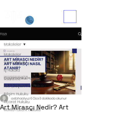
Samsun Avukat
İletişim
05534084721
Yazı
Makaleler
Makaleler
Ceza Hukuku
İş Hukuku
Gayrimenkul Hukuku
Aile (Boşanma) Hukuku
Bilişim Hukuku
avtahaalyuz
6 Oca
3 dakikada okunur
Ticaret Hukuku
Art Mirasçı Nedir? Art
Marka Patent Hukuku