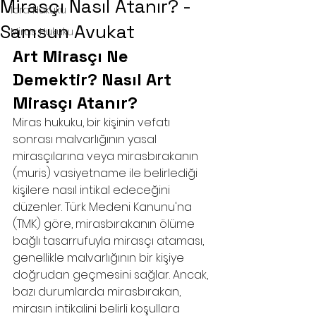
Mirasçı Nasıl Atanır? -
İcra Hukuku
Samsun Avukat
Miras Hukuku
Art Mirasçı Ne 
Demektir? Nasıl Art 
Mirasçı Atanır?
Miras hukuku, bir kişinin vefatı 
sonrası malvarlığının yasal 
mirasçılarına veya mirasbırakanın 
(muris) vasiyetname ile belirlediği 
kişilere nasıl intikal edeceğini 
düzenler. Türk Medeni Kanunu'na 
(TMK) göre, mirasbırakanın ölüme 
bağlı tasarrufuyla mirasçı ataması, 
genellikle malvarlığının bir kişiye 
doğrudan geçmesini sağlar. Ancak, 
bazı durumlarda mirasbırakan, 
mirasın intikalini belirli koşullara 