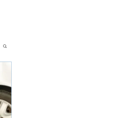
MET BÖLGELERİMİZ
ADRES VE İLETİŞİM
MAKALELER