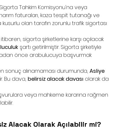
 Sigorta Tahkim Komisyonu'na veya 
m faturaları, kaza tespit tutanağı ve 
a kusurlu olan tarafın zorunlu trafik sigortası 
itibaren, sigorta şirketlerine karşı açılacak 
luculuk
 şartı getirilmiştir. Sigorta şirketiyle 
adan önce arabulucuya başvurmak 
den sonuç alınamaması durumunda, 
Asliye 
ir. Bu dava, 
belirsiz alacak davası
 olarak da 
n başvurulara veya mahkeme kararına rağmen 
bilir.
z Alacak Olarak Açılabilir mi?