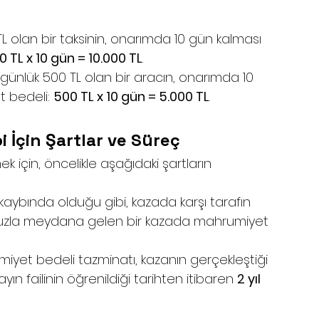
 TL olan bir taksinin, onarımda 10 gün kalması 
0 TL x 10 gün = 10.000 TL
.
 günlük 500 TL olan bir aracın, onarımda 10 
bedeli: 
500 TL x 10 gün = 5.000 TL
.
 İçin Şartlar ve Süreç
için, öncelikle aşağıdaki şartların 
kaybında olduğu gibi, kazada karşı tarafın 
unuzla meydana gelen bir kazada mahrumiyet 
iyet bedeli tazminatı, kazanın gerçekleştiği 
yın failinin öğrenildiği tarihten itibaren 
2 yıl 