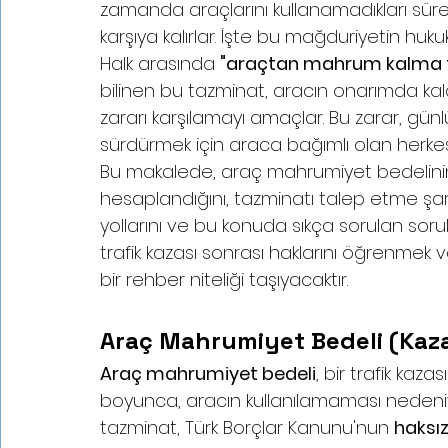
zamanda araçlarını kullanamadıkları sür
karşıya kalırlar. İşte bu mağduriyetin hukuki
Halk arasında 
"araçtan mahrum kalma 
bilinen bu tazminat, aracın onarımda kal
zararı karşılamayı amaçlar. Bu zarar, günlük 
sürdürmek için araca bağımlı olan herkes i
Bu makalede, araç mahrumiyet bedelinin 
hesaplandığını, tazminatı talep etme şartları
yollarını ve bu konuda sıkça sorulan soruları
trafik kazası sonrası haklarını öğrenmek 
bir rehber niteliği taşıyacaktır.
Araç Mahrumiyet Bedeli (Kaz
Araç mahrumiyet bedeli
, bir trafik ka
boyunca, aracın kullanılamaması nedeni
tazminat, Türk Borçlar Kanunu'nun 
haksız 