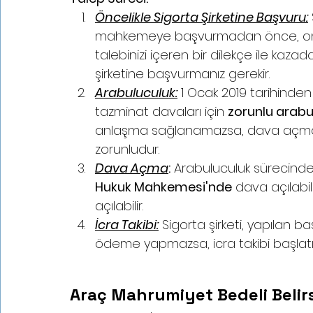
Öncelikle Sigorta Şirketine Başvuru:
mahkemeye başvurmadan önce, onarı
talebinizi içeren bir dilekçe ile kazad
şirketine başvurmanız gerekir.
Arabuluculuk:
 1 Ocak 2019 tarihinden 
tazminat davaları için 
zorunlu arabu
anlaşma sağlanamazsa, dava açm
zorunludur.
Dava Açma
:
 Arabuluculuk sürecin
Hukuk Mahkemesi'nde
 dava açılabil
açılabilir.
İcra Takibi:
 Sigorta şirketi, yapıla
ödeme yapmazsa, icra takibi başlatıla
Araç Mahrumiyet Bedeli Belirsi