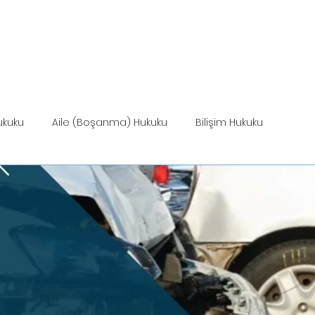
ANASAYFA
HİZMETLER
MEVZUAT
HİZ
ukuku
Aile (Boşanma) Hukuku
Bilişim Hukuku
Miras Hukuku