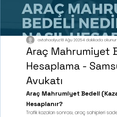
avtahaalyuz
18 Ağu 2025
4 dakikada okunur
Araç Mahrumiyet B
Hesaplama - Samsu
Avukatı
Araç Mahrumiyet Bedeli (Kazan
Hesaplanır?
Trafik kazaları sonrası, araç sahipleri sad