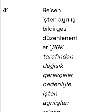
41
Re’sen 
işten ayrılış 
bildirgesi 
düzenlenenl
er (
SGK 
tarafından 
değişik 
gerekçeler 
nedeniyle  
işten 
ayrılışları 
re’sen 