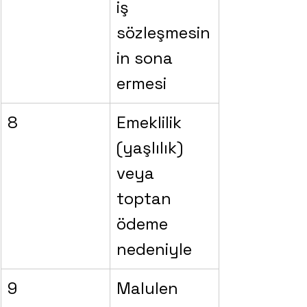
iş 
sözleşmesin
in sona 
ermesi
8
Emeklilik 
(yaşlılık) 
veya 
toptan 
ödeme 
nedeniyle
9
Malulen 