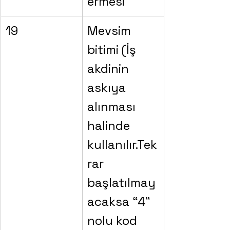
ermesi
19
Mevsim 
bitimi (İş 
akdinin 
askıya 
alınması 
halinde 
kullanılır.Tek
rar 
başlatılmay
acaksa “4” 
nolu kod 