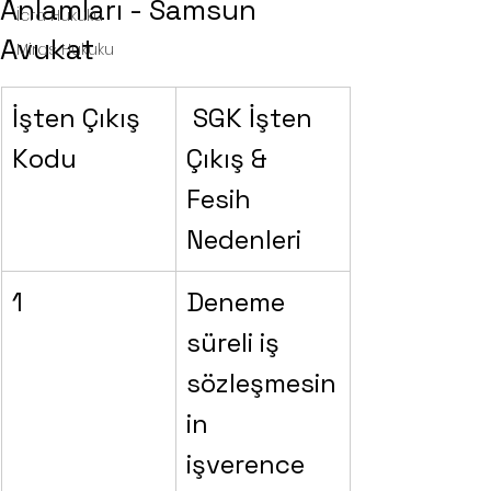
Anlamları - Samsun
İcra Hukuku
Avukat
Miras Hukuku
İşten Çıkış 
 SGK İşten 
Kodu
Çıkış & 
Fesih 
Nedenleri
1
Deneme 
süreli iş 
sözleşmesin
in 
işverence 