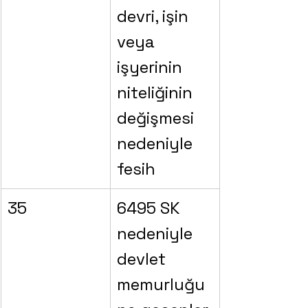
devri, işin 
veya 
işyerinin 
niteliğinin 
değişmesi 
nedeniyle 
fesih
35
6495 SK 
nedeniyle 
devlet 
memurluğu