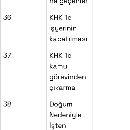
na geçenler
36
KHK ile 
işyerinin 
kapatılması
37
KHK ile 
kamu 
görevinden 
çıkarma
38
Doğum 
Nedeniyle 
İşten 