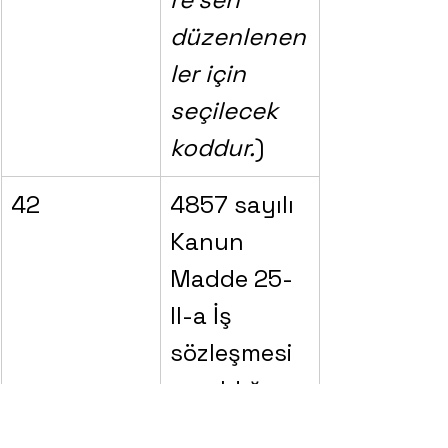
düzenlenen
ler için 
seçilecek 
koddur.
)
42
4857 sayılı 
Kanun 
Madde 25-
II-a İş 
sözleşmesi 
yapıldığı 
sırada bu 