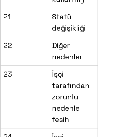
21
Statü 
değişikliği
22
Diğer 
nedenler
23
İşçi 
tarafından 
zorunlu 
nedenle 
fesih
24
İşçi 