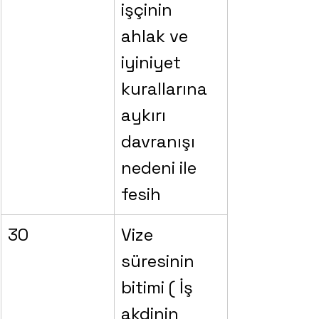
işçinin 
ahlak ve 
iyiniyet 
kurallarına 
aykırı 
davranışı 
nedeni ile 
fesih
30
Vize 
süresinin 
bitimi ( İş 
akdinin 