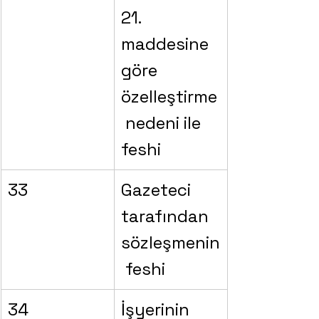
21. 
maddesine 
göre 
özelleştirme
 nedeni ile 
feshi
33
Gazeteci 
tarafından 
sözleşmenin
 feshi
34
İşyerinin 