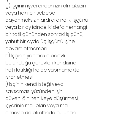
g) İşçinin işverenden izin almaksızın 
veya haklı bir sebebe 
dayanmaksızın ardı ardına iki işgünü 
veya bir ay içinde iki defa herhangi 
bir tatil gününden sonraki iş günü, 
yahut bir ayda üç işgünü işine 
devam etmemesi.
h) İşçinin yapmakla ödevli 
bulunduğu görevleri kendisine 
hatırlatıldığı halde yapmamakta 
ısrar etmesi.
ı) İşçinin kendi isteği veya 
savsaması yüzünden işin 
güvenliğini tehlikeye düşürmesi, 
işyerinin malı olan veya malı 
olmayıp da eli altında bulunan 
makineleri, tesisatı veya başka eşya 
ve maddeleri otuz günlük ücretinin 