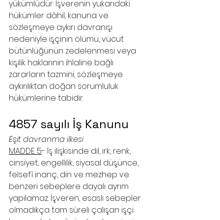
yükümlüdür. İşverenin yukarıdaki 
hükümler dâhil, kanuna ve 
sözleşmeye aykırı davranışı 
nedeniyle işçinin ölümü, vücut 
bütünlüğünün zedelenmesi veya 
kişilik haklarının ihlaline bağlı 
zararların tazmini, sözleşmeye 
aykırılıktan doğan sorumluluk 
hükümlerine tabidir.
4857 sayılı İş Kanunu
Eşit davranma ilkesi
MADDE 5
- İş ilişkisinde dil, ırk, renk, 
cinsiyet, engellilik, siyasal düşünce, 
felsefî inanç, din ve mezhep ve 
benzeri sebeplere dayalı ayrım 
yapılamaz. İşveren, esaslı sebepler 
olmadıkça tam süreli çalışan işçi 