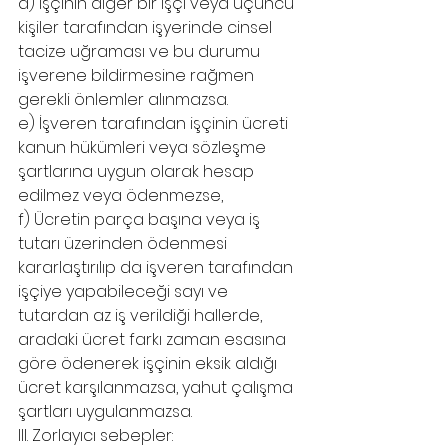
d) İşçinin diğer bir işçi veya üçüncü 
kişiler tarafından işyerinde cinsel 
tacize uğraması ve bu durumu 
işverene bildirmesine rağmen 
gerekli önlemler alınmazsa.
e) İşveren tarafından işçinin ücreti 
kanun hükümleri veya sözleşme 
şartlarına uygun olarak hesap 
edilmez veya ödenmezse,
f) Ücretin parça başına veya iş 
tutarı üzerinden ödenmesi 
kararlaştırılıp da işveren tarafından 
işçiye yapabileceği sayı ve 
tutardan az iş verildiği hallerde, 
aradaki ücret farkı zaman esasına 
göre ödenerek işçinin eksik aldığı 
ücret karşılanmazsa, yahut çalışma 
şartları uygulanmazsa.
III. Zorlayıcı sebepler: