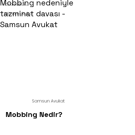
Mobbing nedeniyle
İcra Hukuku
tazminat davası -
Miras Hukuku
Samsun Avukat
Samsun Avukat
Mobbing Nedir?