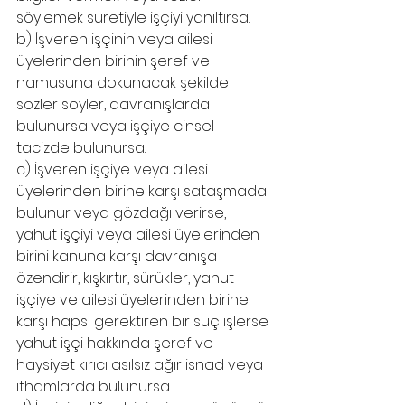
söylemek suretiyle işçiyi yanıltırsa.
b) İşveren işçinin veya ailesi 
üyelerinden birinin şeref ve 
namusuna dokunacak şekilde 
sözler söyler, davranışlarda 
bulunursa veya işçiye cinsel 
tacizde bulunursa.
c) İşveren işçiye veya ailesi 
üyelerinden birine karşı sataşmada 
bulunur veya gözdağı verirse, 
yahut işçiyi veya ailesi üyelerinden 
birini kanuna karşı davranışa 
özendirir, kışkırtır, sürükler, yahut 
işçiye ve ailesi üyelerinden birine 
karşı hapsi gerektiren bir suç işlerse 
yahut işçi hakkında şeref ve 
haysiyet kırıcı asılsız ağır isnad veya 
ithamlarda bulunursa.