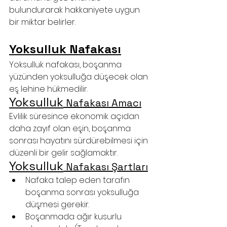
bulundurarak hakkaniyete uygun 
bir miktar belirler.
Yoksulluk Nafakası
Yoksulluk nafakası, boşanma 
yüzünden yoksulluğa düşecek olan 
eş lehine hükmedilir.
Yoksulluk
 Nafakası Amacı
Evlilik süresince ekonomik açıdan 
daha zayıf olan eşin, boşanma 
sonrası hayatını sürdürebilmesi için 
düzenli bir gelir sağlamaktır.
Yoksulluk
 Nafakası Şartları
Nafaka talep eden tarafın 
boşanma sonrası yoksulluğa 
düşmesi gerekir.
Boşanmada ağır kusurlu 