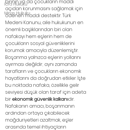
birinin ya da çocukların maddi 
İcra Hukuku
açıdan korunmasını sağlamak için 
Miras Hukuku
ödenen maddi destektir. Türk 
Medeni Kanunu, aile hukukunun en 
önemli başlıklarından biri olan 
nafakayı hem eşlerin hem de 
çocukların sosyal güvenliklerini 
korumak amacıyla düzenlemiştir.
Boşanma yalnızca eşlerin yollarını 
ayırması değildir; aynı zamanda 
tarafların ve çocukların ekonomik 
hayatlarını da doğrudan etkiler. İşte 
bu noktada nafaka, özellikle gelir 
seviyesi düşük olan taraf için adeta 
bir 
ekonomik güvenlik kalkanı
dır. 
Nafakanın amacı, boşanmanın 
ardından ortaya çıkabilecek 
mağduriyetleri azaltmak, eşler 
arasında temel ihtiyaçların 