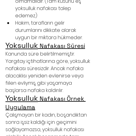
olmamalıdır. (Tam kusurlu eş 
yoksulluk nafakası talep 
edemez.)
Hakim, tarafların gelir 
durumlarını dikkate alarak 
uygun bir miktara hükmeder.
Yoksulluk
 Nafakası Süresi
Kanunda süre belirtilmemiştir. 
Yargıtay içtihatlarına göre, yoksulluk 
nafakası süresizdir. Ancak nafaka 
alacaklısı yeniden evlenirse veya 
fiilen evliymiş gibi yaşamaya 
başlarsa nafaka kaldırılır.
Yoksulluk
 Nafakası
 Örnek 
Uygulama
Çalışmayan bir kadın, boşandıktan 
sonra işsiz kaldığı için geçimini 
sağlayamazsa, yoksulluk nafakası 