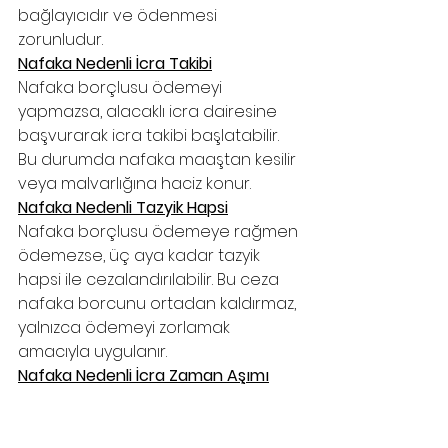
bağlayıcıdır ve ödenmesi 
zorunludur.
Nafaka Nedenli İcra Takibi
Nafaka borçlusu ödemeyi 
yapmazsa, alacaklı icra dairesine 
başvurarak icra takibi başlatabilir. 
Bu durumda nafaka maaştan kesilir 
veya malvarlığına haciz konur.
Nafaka Nedenli Tazyik Hapsi
Nafaka borçlusu ödemeye rağmen 
ödemezse, üç aya kadar tazyik 
hapsi ile cezalandırılabilir. Bu ceza 
nafaka borcunu ortadan kaldırmaz, 
yalnızca ödemeyi zorlamak 
amacıyla uygulanır.
Nafaka Nedenli İcra Zaman Aşımı
Nafaka alacakları, ilamlı icra yoluyla 
tahsil edilir. Bu nedenle zaman aşımı 
süresi 
10 yıldır
.