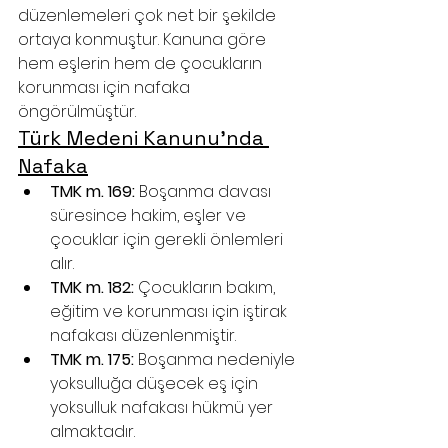
düzenlemeleri çok net bir şekilde 
ortaya konmuştur. Kanuna göre 
hem eşlerin hem de çocukların 
korunması için nafaka 
öngörülmüştür.
Türk Medeni Kanunu’nda 
Nafaka
TMK m. 169:
 Boşanma davası 
süresince hakim, eşler ve 
çocuklar için gerekli önlemleri 
alır.
TMK m. 182:
 Çocukların bakım, 
eğitim ve korunması için iştirak 
nafakası düzenlenmiştir.
TMK m. 175:
 Boşanma nedeniyle 
yoksulluğa düşecek eş için 
yoksulluk nafakası hükmü yer 
almaktadır.