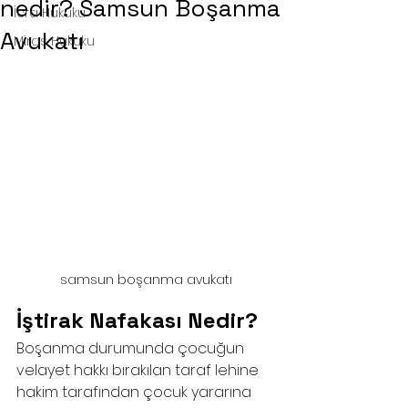
nedir? Samsun Boşanma
İcra Hukuku
Avukatı
Miras Hukuku
samsun boşanma avukatı
İştirak Nafakası Nedir?
Boşanma durumunda çocuğun 
velayet hakkı bırakılan taraf lehine 
hakim tarafından çocuk yararına 