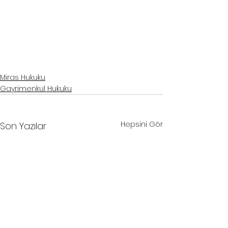
samsun avukat
, 
samsun hukuk bürosu
, 
samsun muris muvazaası avukatı
, 
samsun miras avukatı
, 
samsun miras davası avukatı
, 
miras davası avukatı samsun
, 
samsun miras hukuku avukatı
, 
miras 
hukuku avukatı samsun
, 
muris muvazaası avukatı samsun
, 
samsun mirastan mal kaçırma avukatı
, 
mirastan mal kaçırma avukatı samsun
, 
samsun mirastan mal kaçırma davası avukatı
, 
mirastan mal 
kaçırma davası avukatı samsun
Miras Hukuku
Gayrimenkul Hukuku
Hepsini Gör
Son Yazılar