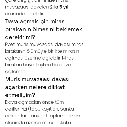
göre değişir. Genellikle muris 
muvazaası davaları 
2 ila 5 yıl
arasında sürebilir.
Dava açmak için miras 
bırakanın ölmesini beklemek 
gerekir mi?
Evet, muris muvazaası davası, miras 
bırakanın ölümüyle birlikte mirasın 
açılması üzerine açılabilir. Miras 
bırakan hayattayken bu dava 
açılamaz.
Muris muvazaası davası 
açarken nelere dikkat 
etmeliyim?
Dava açmadan önce tüm 
delillerinizi (tapu kayıtları, banka 
dekontları, tanıklar) toplamanız ve 
alanında uzman miras hukuku 