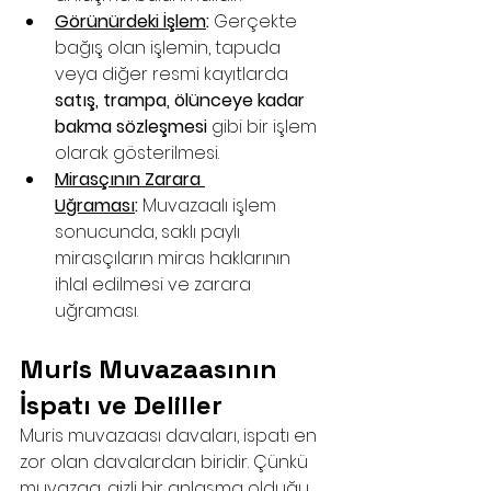
Görünürdeki İşlem
:
 Gerçekte 
bağış olan işlemin, tapuda 
veya diğer resmi kayıtlarda 
satış, trampa, ölünceye kadar 
bakma sözleşmesi
 gibi bir işlem 
olarak gösterilmesi.
Mirasçının Zarara 
Uğraması
:
 Muvazaalı işlem 
sonucunda, saklı paylı 
mirasçıların miras haklarının 
ihlal edilmesi ve zarara 
uğraması.
Muris Muvazaasının 
İspatı ve Deliller
Muris muvazaası davaları, ispatı en 
zor olan davalardan biridir. Çünkü 
muvazaa, gizli bir anlaşma olduğu 