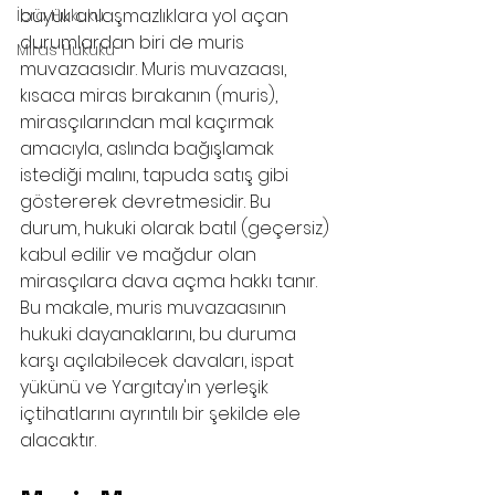
büyük anlaşmazlıklara yol açan 
İcra Hukuku
durumlardan biri de muris 
Miras Hukuku
muvazaasıdır. Muris muvazaası, 
kısaca miras bırakanın (muris), 
mirasçılarından mal kaçırmak 
amacıyla, aslında bağışlamak 
istediği malını, tapuda satış gibi 
göstererek devretmesidir. Bu 
durum, hukuki olarak batıl (geçersiz) 
kabul edilir ve mağdur olan 
mirasçılara dava açma hakkı tanır.
Bu makale, muris muvazaasının 
hukuki dayanaklarını, bu duruma 
karşı açılabilecek davaları, ispat 
yükünü ve Yargıtay'ın yerleşik 
içtihatlarını ayrıntılı bir şekilde ele 
alacaktır.