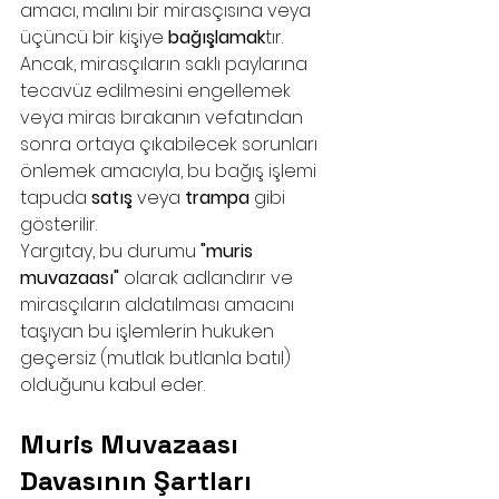
amacı, malını bir mirasçısına veya 
üçüncü bir kişiye 
bağışlamak
tır. 
Ancak, mirasçıların saklı paylarına 
tecavüz edilmesini engellemek 
veya miras bırakanın vefatından 
sonra ortaya çıkabilecek sorunları 
önlemek amacıyla, bu bağış işlemi 
tapuda 
satış
 veya 
trampa
 gibi 
gösterilir.
Yargıtay, bu durumu 
"muris 
muvazaası"
 olarak adlandırır ve 
mirasçıların aldatılması amacını 
taşıyan bu işlemlerin hukuken 
geçersiz (mutlak butlanla batıl) 
olduğunu kabul eder.
Muris Muvazaası 
Davasının Şartları