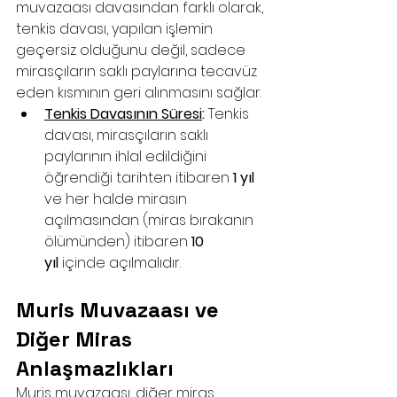
muvazaası davasından farklı olarak, 
tenkis davası, yapılan işlemin 
geçersiz olduğunu değil, sadece 
mirasçıların saklı paylarına tecavüz 
eden kısmının geri alınmasını sağlar.
Tenkis Davasının Süresi
:
 Tenkis 
davası, mirasçıların saklı 
paylarının ihlal edildiğini 
öğrendiği tarihten itibaren 
1 yıl
ve her halde mirasın 
açılmasından (miras bırakanın 
ölümünden) itibaren 
10 
yıl
 içinde açılmalıdır.
Muris Muvazaası ve 
Diğer Miras 
Anlaşmazlıkları
Muris muvazaası, diğer miras 