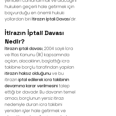
yeniden canlandırmak ve alacağını 
hukuken geçerli hale getirmek için 
başvurduğu en önemli hukuki 
yollardan biri 
İtirazın İptali Davası
'dır.
İtirazın İptali Davası 
Nedir?
İtirazın iptali davası
, 2004 sayılı İcra 
ve İflas Kanunu (İİK) kapsamında 
açılan, alacaklının, başlattığı icra 
takibine borçlu tarafından yapılan 
itirazın haksız olduğunu
 ve bu 
itirazın 
iptal edilerek icra takibinin 
devamına karar verilmesini
 talep 
ettiği bir davadır. Bu davanın temel 
amacı, borçlunun yersiz itirazı 
nedeniyle duran icra takibini 
yeniden işler hale getirmek ve 