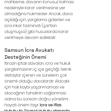
mahkeme, davanın konusuz kalması 
nedeniyle karar verilmesine yer 
olmadığına hükmeder. Ancak, dava 
açıldığı için, yargılama giderleri ve 
icra inkar tazminatı (şartları 
oluşmuşsa) gibi hususlarda karar 
verilmeye devam edilebilir.
Samsun İcra Avukatı 
Desteğinin Önemi
İtirazın iptali davaları, icra ve hukuk 
yargılamasının iç içe geçtiği, teknik 
detaylar içeren ve sürelerin çok 
önemli olduğu davalardır. Alacaklı 
için hak kaybı yaşanmaması ve 
alacağının tahsilinin sağlanması 
adına bu sürecin doğru yönetimi 
hayati önem taşır. 
İcra ve İflas 
Hukuku ile Ticaret Hukuku alanında 