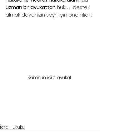
uzman bir avukattan
 hukuki destek 
almak davanızın seyri için önemlidir.
Samsun icra avukatı
Samsun icra avukatı, samsun itirazın iptali davası, samsun itirazın kaldırılması davası, samsun icra 
davası avukatı
Samsun icra avukatı, samsun itirazın iptali davası, samsun itirazın kaldırılması davası, samsun icra 
davası avukatı
İcra Hukuku