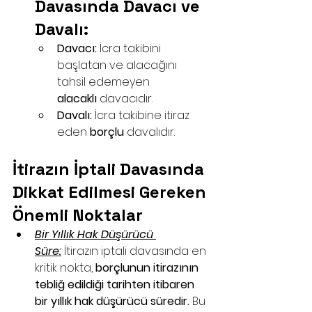
Davasında Davacı ve 
Davalı:
Davacı:
 İcra takibini 
başlatan ve alacağını 
tahsil edemeyen 
alacaklı
 davacıdır.
Davalı:
 İcra takibine itiraz 
eden 
borçlu
 davalıdır.
İtirazın İptali Davasında 
Dikkat Edilmesi Gereken 
Önemli Noktalar
Bir Yıllık Hak Düşürücü 
Süre:
 İtirazın iptali davasında en 
kritik nokta, 
borçlunun itirazının 
tebliğ edildiği tarihten itibaren 
bir yıllık hak düşürücü süredir.
 Bu 