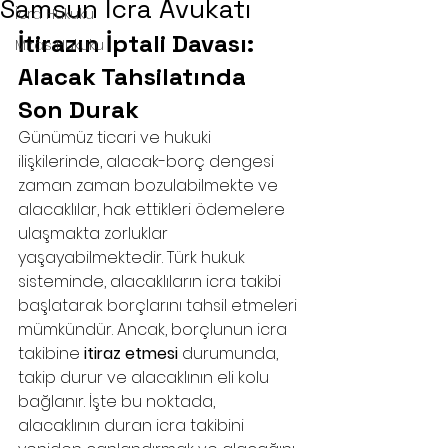
Samsun İcra Avukatı
İcra Hukuku
İtirazın İptali Davası: 
Miras Hukuku
Alacak Tahsilatında 
Son Durak
Günümüz ticari ve hukuki 
ilişkilerinde, alacak-borç dengesi 
zaman zaman bozulabilmekte ve 
alacaklılar, hak ettikleri ödemelere 
ulaşmakta zorluklar 
yaşayabilmektedir. Türk hukuk 
sisteminde, alacaklıların icra takibi 
başlatarak borçlarını tahsil etmeleri 
mümkündür. Ancak, borçlunun icra 
takibine 
itiraz etmesi
 durumunda, 
takip durur ve alacaklının eli kolu 
bağlanır. İşte bu noktada, 
alacaklının duran icra takibini 