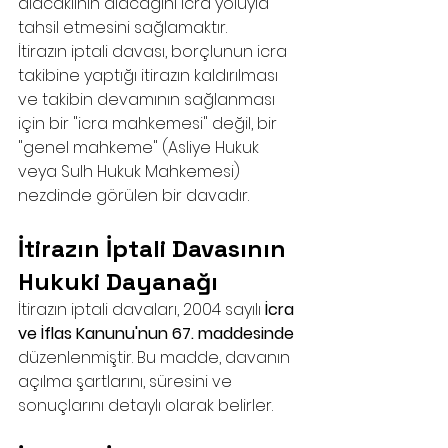
alacaklının alacağını icra yoluyla 
tahsil etmesini sağlamaktır.
İtirazın iptali davası, borçlunun icra 
takibine yaptığı itirazın kaldırılması 
ve takibin devamının sağlanması 
için bir "icra mahkemesi" değil, bir 
"genel mahkeme" (Asliye Hukuk 
veya Sulh Hukuk Mahkemesi) 
nezdinde görülen bir davadır.
İtirazın İptali Davasının 
Hukuki Dayanağı
İtirazın iptali davaları, 2004 sayılı 
İcra 
ve İflas Kanunu'nun 67. maddesinde
düzenlenmiştir. Bu madde, davanın 
açılma şartlarını, süresini ve 
sonuçlarını detaylı olarak belirler.