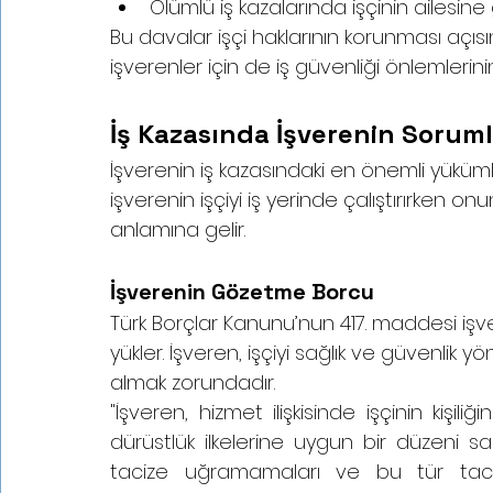
Ölümlü iş kazalarında işçinin ailesi
Bu davalar işçi haklarının korunması açı
işverenler için de iş güvenliği önlemleri
İş Kazasında İşverenin Sorum
İşverenin iş kazasındaki en önemli yüküm
işverenin işçiyi iş yerinde çalıştırırken o
anlamına gelir.
İşverenin Gözetme Borcu
Türk Borçlar Kanunu’nun 417. maddesi işver
yükler. İşveren, işçiyi sağlık ve güvenlik 
almak zorundadır.
"İşveren, hizmet ilişkisinde işçinin kişi
dürüstlük ilkelerine uygun bir düzeni sağl
tacize uğramamaları ve bu tür taciz