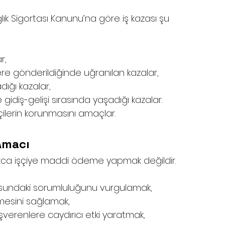
lık Sigortası Kanunu’na göre iş kazası şu 
r,
re gönderildiğinde uğranılan kazalar,
dığı kazalar,
 gidiş-gelişi sırasında yaşadığı kazalar.
çilerin korunmasını amaçlar.
Amacı
ızca işçiye maddi ödeme yapmak değildir. 
nusundaki sorumluluğunu vurgulamak,
ilmesini sağlamak,
şverenlere caydırıcı etki yaratmak,