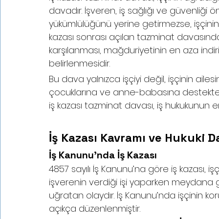
davadır. İşveren, iş sağlığı ve güvenliği 
yükümlülüğünü yerine getirmezse, işçinin
kazası sonrası açılan tazminat davasında 
karşılanması, mağduriyetinin en aza indi
belirlenmesidir. 
samsun iş kazası avukatı
Bu dava yalnızca işçiyi değil, işçinin ailesin
çocuklarına ve anne-babasına destekten 
iş kazası tazminat davası, iş hukukunun 
samsun iş kazası avukatı
İş Kazası Kavramı ve Hukuki D
İş Kanunu’nda İş Kazası
4857 sayılı İş Kanunu’na göre iş kazası, i
işverenin verdiği işi yaparken meydana 
uğratan olaydır. İş Kanunu’nda işçinin ko
açıkça düzenlenmiştir.