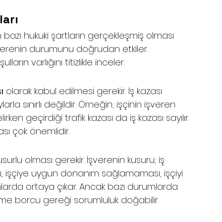
ları
n bazı hukuki şartların gerçekleşmiş olması 
şverenin durumunu doğrudan etkiler. 
ın varlığını titizlikle inceler.
ı
 olarak kabul edilmesi gerekir. İş kazası 
la sınırlı değildir. Örneğin; işçinin işveren 
ken geçirdiği trafik kazası da iş kazası sayılır. 
sı çok önemlidir.
urlu olması gerekir. İşverenin kusuru; iş 
ı, işçiye uygun donanım sağlamaması, işçiyi 
umlarda ortaya çıkar. Ancak bazı durumlarda 
tme borcu gereği sorumluluk doğabilir.