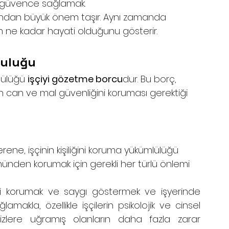
ne güvence sağlamak.
sından büyük önem taşır. Aynı zamanda 
nin ne kadar hayati olduğunu gösterir.
luluğu
lülüğü 
işçiyi gözetme borcu
dur. Bu borç, 
nun can ve mal güvenliğini koruması gerektiği 
ene, işçinin kişiliğini koruma yükümlülüğü 
yönünden korumak için gerekli her türlü önlemi 
liğini korumak ve saygı göstermek ve işyerinde 
amakla, özellikle işçilerin psikolojik ve cinsel 
lere uğramış olanların daha fazla zarar 