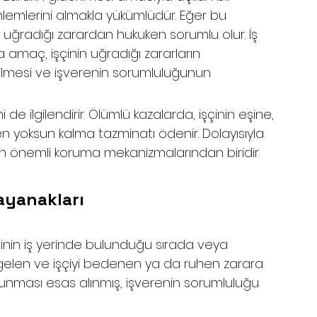
önlemlerini almakla yükümlüdür. Eğer bu 
 uğradığı zarardan hukuken sorumlu olur. İş 
amaç, işçinin uğradığı zararların 
rilmesi ve işverenin sorumluluğunun 
i de ilgilendirir. Ölümlü kazalarda, işçinin eşine, 
yoksun kalma tazminatı ödenir. Dolayısıyla 
en önemli koruma mekanizmalarından biridir.
ayanakları
şçinin iş yerinde bulunduğu sırada veya 
gelen ve işçiyi bedenen ya da ruhen zarara 
runması esas alınmış, işverenin sorumluluğu 