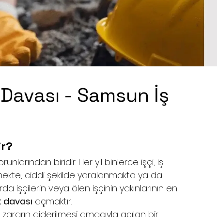
 Davası - Samsun İş
ir?
nlarından biridir. Her yıl binlerce işçi, iş 
mekte, ciddi şekilde yaralanmakta ya da 
a işçilerin veya ölen işçinin yakınlarının en 
t davası
 açmaktır.
ı zararın giderilmesi amacıyla açılan bir 