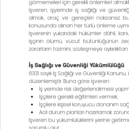
görmemeleri için gerekli önlemleri almak
İşveren, işyerinde iş sağlığı ve güvenli
almak, araç ve gereçleri noksansız bulu
konusunda alınan her türlü önleme uyma
İşverenin yukarıdaki hükümler dâhil, ka
işçinin ölümü, vücut bütünlüğünün zedel
zararların tazmini, sözleşmeye aykırılıkta
İş Sağlığı ve Güvenliği Yükümlülüğü
6331 sayılı İş Sağlığı ve Güvenliği Kanunu, i
düzenlemiştir. Buna göre işveren:
İş yerinde risk değerlendirmesi yapm
İşçilere gerekli eğitimleri vermek,
İşçilere kişisel koruyucu donanım sa
Acil durum planları hazırlamak zorund
İşveren bu yükümlülüklerini yerine get
sorumlu olur.