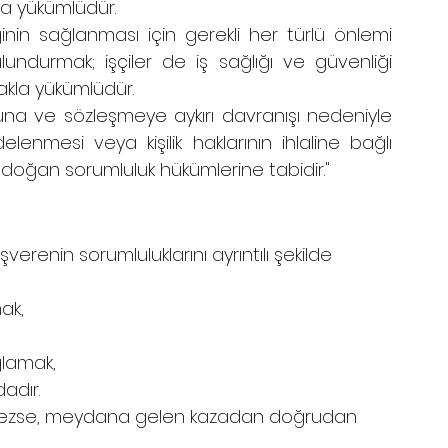
la yükümlüdür.
ğinin sağlanması için gerekli her türlü önlemi 
ndurmak; işçiler de iş sağlığı ve güvenliği 
kla yükümlüdür.
nuna ve sözleşmeye aykırı davranışı nedeniyle 
enmesi veya kişilik haklarının ihlaline bağlı 
n doğan sorumluluk hükümlerine tabidir."
şverenin sorumluluklarını ayrıntılı şekilde 
ak,
ğlamak,
adır.
irmezse, meydana gelen kazadan doğrudan 