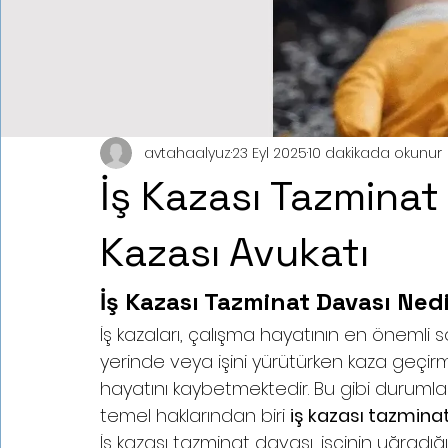
avtahaalyuz
23 Eyl 2025
10 dakikada okunur
İş Kazası Tazminat
Kazası Avukatı
İş Kazası Tazminat Davası Ned
İş kazaları, çalışma hayatının en önemli soru
yerinde veya işini yürütürken kaza geçir
hayatını kaybetmektedir. Bu gibi durumlard
temel haklarından biri 
iş kazası tazmina
İş kazası tazminat davası, işçinin uğradığ