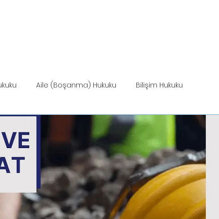
ANASAYFA
HİZMETLER
MEVZUAT
HİZ
ukuku
Aile (Boşanma) Hukuku
Bilişim Hukuku
Miras Hukuku