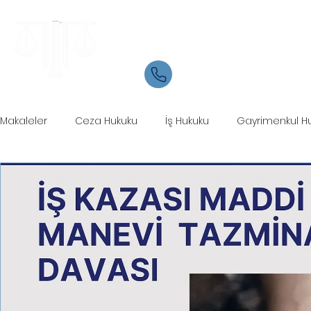
Samsun Avukat
İletişim
05534084721
Makaleler
Ceza Hukuku
İş Hukuku
Gayrimenkul H
Ticaret Hukuku
Marka Patent Hukuku
İcra Hukuku