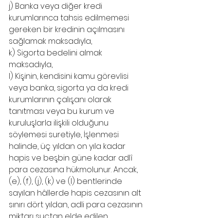
j) Banka veya diğer kredi 
kurumlarınca tahsis edilmemesi 
gereken bir kredinin açılmasını 
sağlamak maksadıyla,
k) Sigorta bedelini almak 
maksadıyla,
l) Kişinin, kendisini kamu görevlisi 
veya banka, sigorta ya da kredi 
kurumlarının çalışanı olarak 
tanıtması veya bu kurum ve 
kuruluşlarla ilişkili olduğunu 
söylemesi suretiyle, İşlenmesi 
halinde, üç yıldan on yıla kadar 
hapis ve beşbin güne kadar adlî 
para cezasına hükmolunur. Ancak, 
(e), (f), (j), (k) ve (l) bentlerinde 
sayılan hâllerde hapis cezasının alt 
sınırı dört yıldan, adli para cezasının 
miktarı suçtan elde edilen 