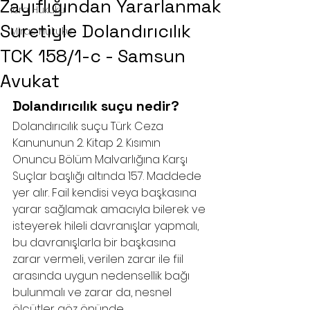
Zayıflığından Yararlanmak
İcra Hukuku
Suretiyle Dolandırıcılık
Miras Hukuku
TCK 158/1-c - Samsun
Avukat
Dolandırıcılık suçu nedir?
Dolandırıcılık suçu Türk Ceza 
Kanununun 2. Kitap 2. Kısımın 
Onuncu Bölüm Malvarlığına Karşı 
Suçlar başlığı altında 157. Maddede 
yer alır. Fail kendisi veya başkasına 
yarar sağlamak amacıyla bilerek ve 
isteyerek hileli davranışlar yapmalı, 
bu davranışlarla bir başkasına 
zarar vermeli, verilen zarar ile fiil 
arasında uygun nedensellik bağı 
bulunmalı ve zarar da, nesnel 
ölçütler göz önünde 