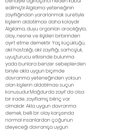
bendiyle ağırlaştırıcı neden kabul 
edilmiştir.Algılama yeteneğinin 
zayıflığından yararlanmak suretiyle 
kişilerin aldatılması daha kolaydır. 
Algılama, duyu organları aracılığıyla, 
olay, nesne ve ilişkileri birbirinden 
ayırt etme demektir. Yaş küçüklüğü, 
akıl hastalığı, akıl zayıflığı, sarhoşluk, 
uyuşturucu etkisinde bulunma 
yada bunlara benzer sebeplerden 
biriyle akla uygun biçimde 
davranma yeteneğinden yoksun 
olan kişilerin aldatılması suçun 
konusudur.Mağdurda zayıf da olsa 
bir irade, zayıflamış bilinç var 
olmalıdır. Akla uygun davranma 
demek, belli bir olay karşısında 
normal insanlardan çoğunun 
izleyeceği davranışa uygun 