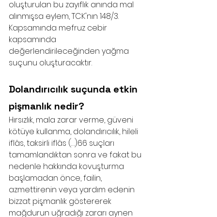
oluşturulan bu zayıflık anında mal 
alınmışsa eylem, TCK'nın 148/3. 
Kapsamında mefruz cebir 
kapsamında 
değerlendirileceğinden yağma 
suçunu oluşturacaktır.
Dolandırıcılık suçunda etkin 
pişmanlık nedir?
Hırsızlık, mala zarar verme, güveni 
kötüye kullanma, dolandırıcılık, hileli 
iflâs, taksirli iflâs (…)66 suçları 
tamamlandıktan sonra ve fakat bu 
nedenle hakkında kovuşturma 
başlamadan önce, failin, 
azmettirenin veya yardım edenin 
bizzat pişmanlık göstererek 
mağdurun uğradığı zararı aynen 