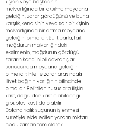
kişinin veya başkasının 
malvarlığında bir eksilme meydana 
geldiğini, zarar gördüğünü ve buna 
karşılık, kendisinin veya sair bir kişinin 
malvarlığında bir artma meydana 
geldiğini bilmelidir. Bu itibarla, fail, 
mağdurun malvarlığındaki 
eksilmenin, mağdurun gördüğü 
zararın kendi hileli davranışları 
sonucunda meydana geldiğini 
bilmelidir; hile ile zarar arasındaki 
illiyet bağının varlığının bilincinde 
olmalıdır. Belirtilen hususlara ilişkin 
kast, doğrudan kast olabileceği 
gibi, olası kast da olabilir. 
Dolandırıcılık suçunun işlenmesi 
suretiyle elde edilen yararın miktarı 
çoğu zaman tam olarak 
belirlenememektedir. Bu gibi 