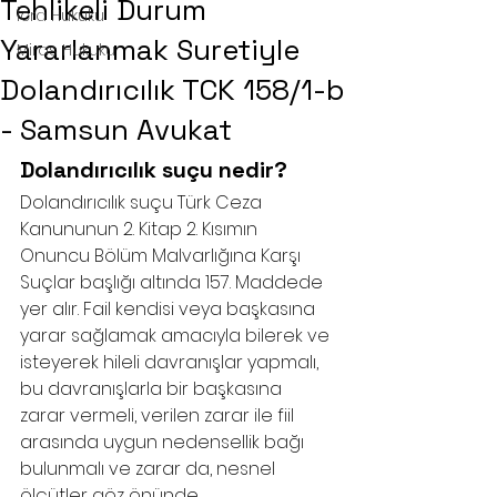
Tehlikeli Durum
İcra Hukuku
Yararlanmak Suretiyle
Miras Hukuku
Dolandırıcılık TCK 158/1-b
- Samsun Avukat
Dolandırıcılık suçu nedir?
Dolandırıcılık suçu Türk Ceza 
Kanununun 2. Kitap 2. Kısımın 
Onuncu Bölüm Malvarlığına Karşı 
Suçlar başlığı altında 157. Maddede 
yer alır. Fail kendisi veya başkasına 
yarar sağlamak amacıyla bilerek ve 
isteyerek hileli davranışlar yapmalı, 
bu davranışlarla bir başkasına 
zarar vermeli, verilen zarar ile fiil 
arasında uygun nedensellik bağı 
bulunmalı ve zarar da, nesnel 
ölçütler göz önünde 