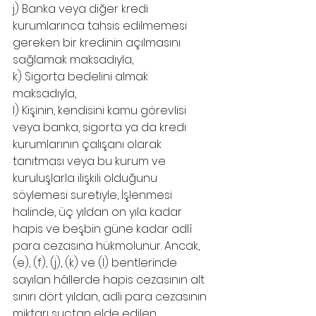
j) Banka veya diğer kredi 
kurumlarınca tahsis edilmemesi 
gereken bir kredinin açılmasını 
sağlamak maksadıyla,
k) Sigorta bedelini almak 
maksadıyla,
l) Kişinin, kendisini kamu görevlisi 
veya banka, sigorta ya da kredi 
kurumlarının çalışanı olarak 
tanıtması veya bu kurum ve 
kuruluşlarla ilişkili olduğunu 
söylemesi suretiyle, İşlenmesi 
halinde, üç yıldan on yıla kadar 
hapis ve beşbin güne kadar adlî 
para cezasına hükmolunur. Ancak, 
(e), (f), (j), (k) ve (l) bentlerinde 
sayılan hâllerde hapis cezasının alt 
sınırı dört yıldan, adli para cezasının 
miktarı suçtan elde edilen 