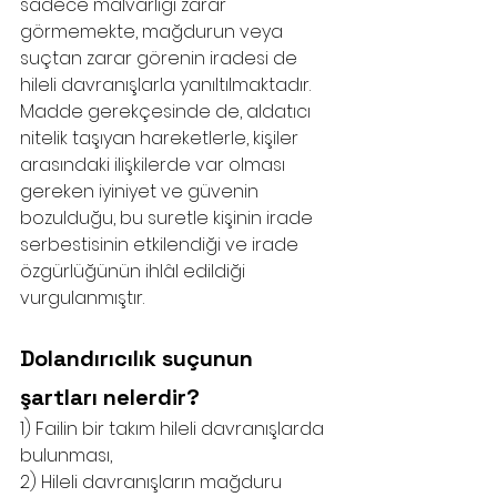
sadece malvarlığı zarar 
görmemekte, mağdurun veya 
suçtan zarar görenin iradesi de 
hileli davranışlarla yanıltılmaktadır. 
Madde gerekçesinde de, aldatıcı 
nitelik taşıyan hareketlerle, kişiler 
arasındaki ilişkilerde var olması 
gereken iyiniyet ve güvenin 
bozulduğu, bu suretle kişinin irade 
serbestisinin etkilendiği ve irade 
özgürlüğünün ihlâl edildiği 
vurgulanmıştır.
Dolandırıcılık suçunun 
şartları nelerdir?
1) Failin bir takım hileli davranışlarda 
bulunması,
2) Hileli davranışların mağduru 