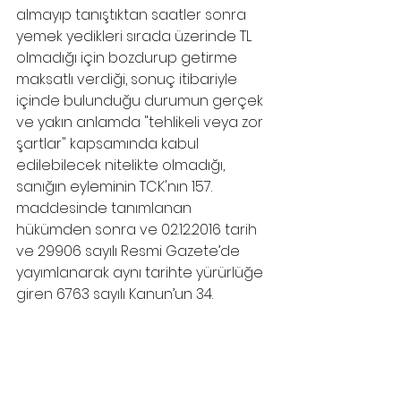
almayıp tanıştıktan saatler sonra 
yemek yedikleri sırada üzerinde TL 
olmadığı için bozdurup getirme 
maksatlı verdiği, sonuç itibariyle 
içinde bulunduğu durumun gerçek 
ve yakın anlamda "tehlikeli veya zor 
şartlar" kapsamında kabul 
edilebilecek nitelikte olmadığı, 
sanığın eyleminin TCK'nın 157. 
maddesinde tanımlanan 
hükümden sonra ve 02.12.2016 tarih 
ve 29906 sayılı Resmi Gazete’de 
yayımlanarak aynı tarihte yürürlüğe 
giren 6763 sayılı Kanun’un 34. 
maddesi ile değişik 5271 sayılı 
CMK'nın 253. ve 254. maddeleri 
gereğince uzlaşma kapsamındaki 
dolandırıcılığın basit haline uyduğu 