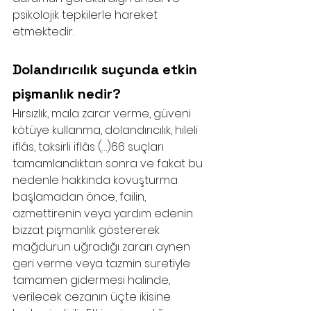
psikolojik tepkilerle hareket 
etmektedir.
Dolandırıcılık suçunda etkin 
pişmanlık nedir?
Hırsızlık, mala zarar verme, güveni 
kötüye kullanma, dolandırıcılık, hileli 
iflâs, taksirli iflâs (…)66 suçları 
tamamlandıktan sonra ve fakat bu 
nedenle hakkında kovuşturma 
başlamadan önce, failin, 
azmettirenin veya yardım edenin 
bizzat pişmanlık göstererek 
mağdurun uğradığı zararı aynen 
geri verme veya tazmin suretiyle 
tamamen gidermesi halinde, 
verilecek cezanın üçte ikisine 