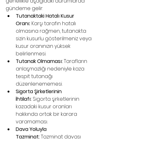
genellikle aşağıdaki durumlarda 
gündeme gelir:
Tutanaktaki Hatalı Kusur 
Oranı:
 Karşı tarafın hatalı 
olmasına rağmen, tutanakta 
sizin kusurlu gösterilmeniz veya 
kusur oranınızın yüksek 
belirlenmesi.
Tutanak Olmaması:
 Tarafların 
anlaşmazlığı nedeniyle kaza 
tespit tutanağı 
düzenlenememesi.
Sigorta Şirketlerinin 
İhtilafı:
 Sigorta şirketlerinin 
kazadaki kusur oranları 
hakkında ortak bir karara 
varamaması.
Dava Yoluyla 
Tazminat:
 Tazminat davası 