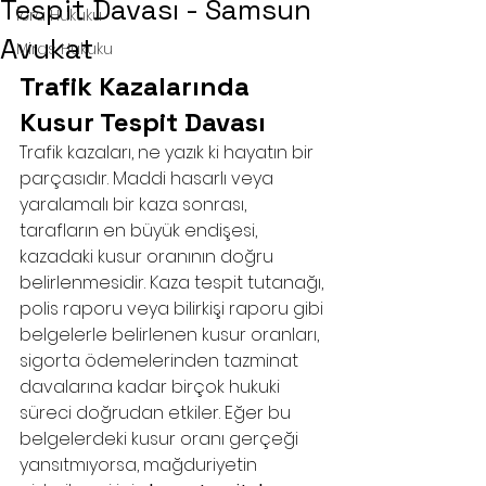
Tespit Davası - Samsun
İcra Hukuku
Avukat
Miras Hukuku
Trafik Kazalarında 
Kusur Tespit Davası
Trafik kazaları, ne yazık ki hayatın bir 
parçasıdır. Maddi hasarlı veya 
yaralamalı bir kaza sonrası, 
tarafların en büyük endişesi, 
kazadaki kusur oranının doğru 
belirlenmesidir. Kaza tespit tutanağı, 
polis raporu veya bilirkişi raporu gibi 
belgelerle belirlenen kusur oranları, 
sigorta ödemelerinden tazminat 
davalarına kadar birçok hukuki 
süreci doğrudan etkiler. Eğer bu 
belgelerdeki kusur oranı gerçeği 
yansıtmıyorsa, mağduriyetin 