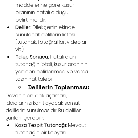
maddelerine göre kusur 
oranının hatalı olduğu 
belirtilmelidir.
Deliller:
 Dilekçenin ekinde 
sunulacak delillerin listesi 
(tutanak, fotoğraflar, videolar 
vb.).
Talep Sonucu:
 Hatalı olan 
tutanağın iptali, kusur oranının 
yeniden belirlenmesi ve varsa 
tazminat talebi.
Delillerin Toplanması:
Davanın en kritik aşaması, 
iddialarınızı kanıtlayacak somut 
delillerin sunulmasıdır. Bu deliller 
şunları içerebilir:
Kaza Tespit Tutanağı:
 Mevcut 
tutanağın bir kopyası.