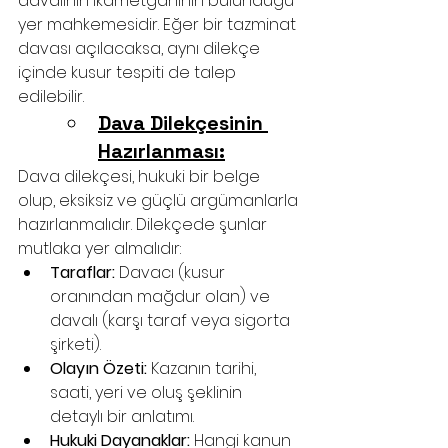
davalının ikametgâhının bulunduğu 
yer mahkemesidir. Eğer bir tazminat 
davası açılacaksa, aynı dilekçe 
içinde kusur tespiti de talep 
edilebilir.
Dava Dilekçesinin 
Hazırlanması:
Dava dilekçesi, hukuki bir belge 
olup, eksiksiz ve güçlü argümanlarla 
hazırlanmalıdır. Dilekçede şunlar 
mutlaka yer almalıdır:
Taraflar:
 Davacı (kusur 
oranından mağdur olan) ve 
davalı (karşı taraf veya sigorta 
şirketi).
Olayın Özeti:
 Kazanın tarihi, 
saati, yeri ve oluş şeklinin 
detaylı bir anlatımı.
Hukuki Dayanaklar:
 Hangi kanun 