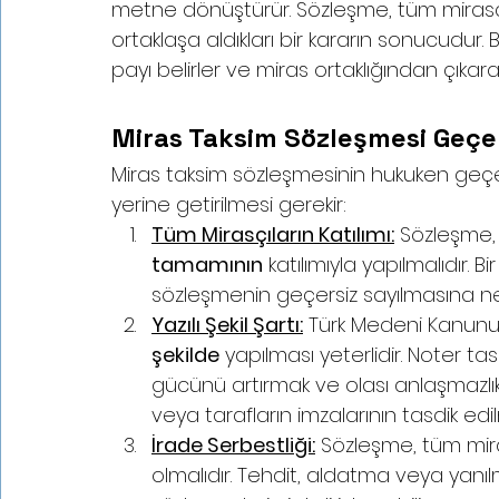
metne dönüştürür. Sözleşme, tüm mirasçıları
ortaklaşa aldıkları bir kararın sonucudur.
payı belirler ve miras ortaklığından çıkara
Miras Taksim Sözleşmesi Geçerl
Miras taksim sözleşmesinin hukuken geçerli
yerine getirilmesi gerekir:
Tüm Mirasçıların Katılımı:
 Sözleşme, 
tamamının
 katılımıyla yapılmalıdır.
sözleşmenin geçersiz sayılmasına ne
Yazılı Şekil Şartı:
 Türk Medeni Kanunu
şekilde
 yapılması yeterlidir. Noter ta
gücünü artırmak ve olası anlaşmazlı
veya tarafların imzalarının tasdik edil
İrade Serbestliği:
 Sözleşme, tüm mira
olmalıdır. Tehdit, aldatma veya yanıl