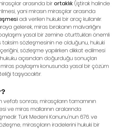
irasçılar arasında bir 
ortaklık
 (iştirak halinde 
rilmesi, yani mirasın mirasçılar arasında 
leşmesi
 adı verilen hukuki bir araç kullanılır. 
araya gelerek, miras bırakanın malvarlığını 
 paylaşımı yasal bir zemine oturttukları önemli 
s taksim sözleşmesinin ne olduğunu, hukuki 
n içeriğini, sözleşme yapılırken dikkat edilmesi 
 hukuku açısından doğurduğu sonuçları 
iler, miras paylaşımı konusunda yasal bir çözüm 
liği taşıyacaktır.
r?
ın vefatı sonrası, mirasçıların tamamının 
lmesi ve miras mallarının aralarında 
leşmedir. Türk Medeni Kanunu'nun 676. ve 
me, mirasçıların iradelerini hukuki bir 