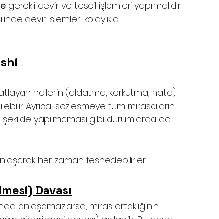
de
 gerekli devir ve tescil işlemleri yapılmalıdır. 
inde devir işlemleri kolaylıkla 
eshi
katlayan hallerin (aldatma, korkutma, hata) 
ebilir. Ayrıca, sözleşmeye tüm mirasçıların 
ı şekilde yapılmaması gibi durumlarda da 
 anlaşarak her zaman feshedebilirler.
ilmesi) Davası
 Samsun
nda anlaşamazlarsa, miras ortaklığının 