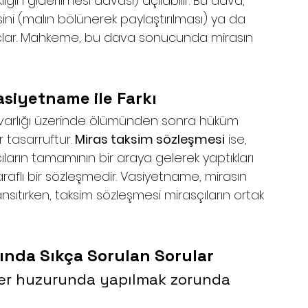
klığın giderilmesi davası) açılabilir. Bu dava, 
ni (malın bölünerek paylaştırılması) ya da 
maçlar. Mahkeme, bu dava sonucunda mirasın 
siyetname ile Farkı
alvarlığı üzerinde ölümünden sonra hüküm 
 tasarruftur. 
Miras taksim sözleşmesi
 ise, 
ların tamamının bir araya gelerek yaptıkları 
 taraflı bir sözleşmedir. Vasiyetname, mirasın 
sıtırken, taksim sözleşmesi mirasçıların ortak 
ında Sıkça Sorulan Sorular
ter huzurunda yapılmak zorunda 