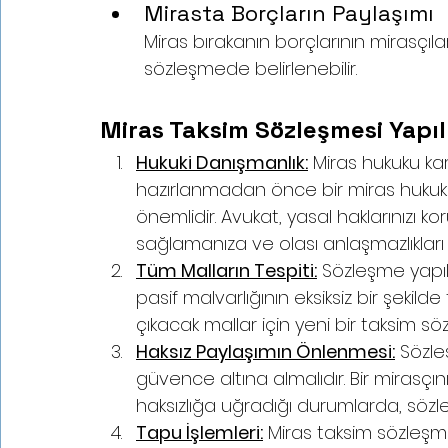
Mirasta Borçların Paylaşımı
Miras bırakanın borçlarının mirasçıla
sözleşmede belirlenebilir.
Miras Taksim Sözleşmesi Yapıl
Hukuki Danışmanlık:
 Miras hukuku ka
hazırlanmadan önce bir miras hukuk
önemlidir. Avukat, yasal haklarınızı k
sağlamanıza ve olası anlaşmazlıkları
Tüm Malların Tespiti:
 Sözleşme yapı
pasif malvarlığının eksiksiz bir şekild
çıkacak mallar için yeni bir taksim s
Haksız Paylaşımın Önlenmesi:
 Sözle
güvence altına almalıdır. Bir mirasçını
haksızlığa uğradığı durumlarda, sözleş
Tapu İşlemleri:
 Miras taksim sözleşme