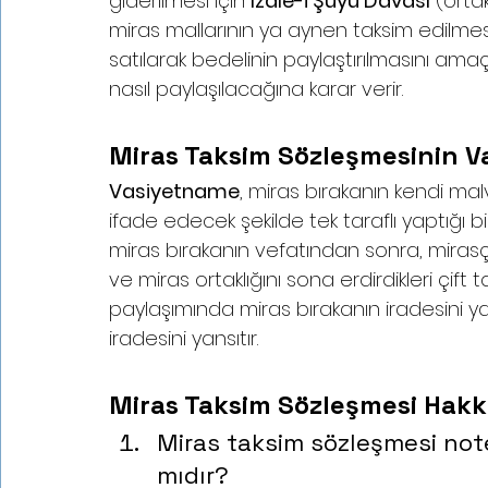
giderilmesi için 
İzale-i Şüyu Davası
 (orta
miras mallarının ya aynen taksim edilmesi
satılarak bedelinin paylaştırılmasını a
nasıl paylaşılacağına karar verir.
Miras Taksim Sözleşmesinin Va
Vasiyetname
, miras bırakanın kendi m
ifade edecek şekilde tek taraflı yaptığı bir
miras bırakanın vefatından sonra, mirasçı
ve miras ortaklığını sona erdirdikleri çift
paylaşımında miras bırakanın iradesini yan
iradesini yansıtır.
Miras Taksim Sözleşmesi Hakk
Miras taksim sözleşmesi no
mıdır?