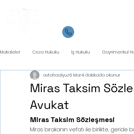
Samsun Avukat
İletişim
05534084721
Makaleler
Ceza Hukuku
İş Hukuku
Gayrimenkul H
avtahaalyuz
6 Mar
4 dakikada okunur
Ticaret Hukuku
Marka Patent Hukuku
İcra Hukuku
Miras Taksim Sözl
Avukat
Miras Taksim Sözleşmesi
Miras bırakanın vefatı ile birlikte, geride b