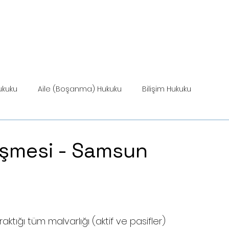
ANASAYFA
HİZMETLER
MEVZUAT
HİZ
ukuku
Aile (Boşanma) Hukuku
Bilişim Hukuku
Miras Hukuku
eşmesi - Samsun
ıraktığı tüm malvarlığı (aktif ve pasifler) 