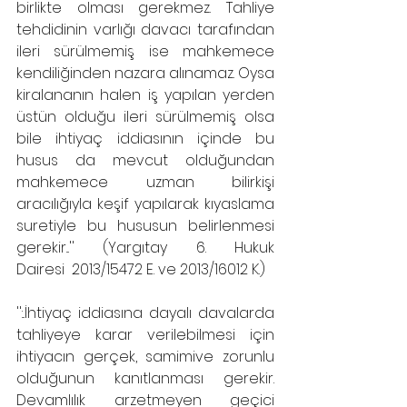
birlikte olması gerekmez. Tahliye 
tehdidinin varlığı davacı tarafından 
ileri sürülmemiş ise mahkemece 
kendiliğinden nazara alınamaz. Oysa 
kiralananın halen iş yapılan yerden 
üstün olduğu ileri sürülmemiş olsa 
bile ihtiyaç iddiasının içinde bu 
husus da mevcut olduğundan 
mahkemece uzman bilirkişi 
aracılığıyla keşif yapılarak kıyaslama 
suretiyle bu hususun belirlenmesi 
gerekir...'' (Yargıtay 6. Hukuk 
Dairesi  2013/15472 E. ve 2013/16012 K.)
'':..İhtiyaç iddiasına dayalı davalarda 
tahliyeye karar verilebilmesi için 
ihtiyacın gerçek, samimive zorunlu 
olduğunun kanıtlanması gerekir. 
Devamlılık arzetmeyen geçici 