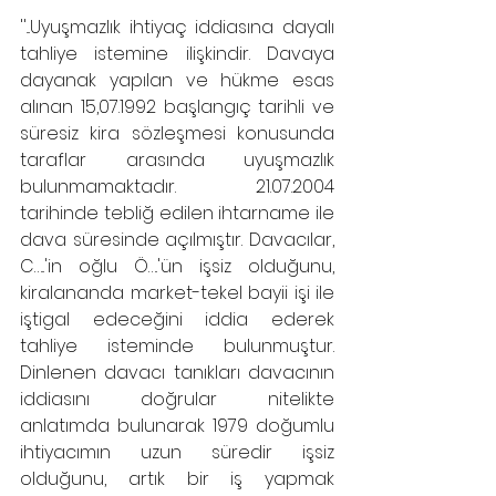
''...Uyuşmazlık ihtiyaç iddiasına dayalı 
tahliye istemine ilişkindir. Davaya 
dayanak yapılan ve hükme esas 
alınan 15,07.1992 başlangıç tarihli ve 
süresiz kira sözleşmesi konusunda 
taraflar arasında uyuşmazlık 
bulunmamaktadır. 21.07.2004 
tarihinde tebliğ edilen ihtarname ile 
dava süresinde açılmıştır. Davacılar, 
C…..'in oğlu Ö….'ün işsiz olduğunu, 
kiralananda market-tekel bayii işi ile 
iştigal edeceğini iddia ederek 
tahliye isteminde bulunmuştur. 
Dinlenen davacı tanıkları davacının 
iddiasını doğrular nitelikte 
anlatımda bulunarak 1979 doğumlu 
ihtiyacımın uzun süredir işsiz 
olduğunu, artık bir iş yapmak 