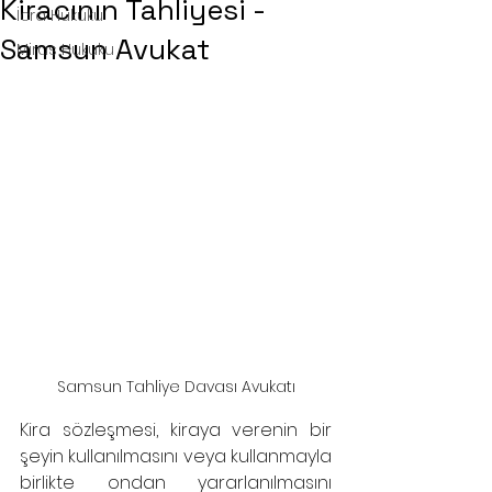
Kiracının Tahliyesi -
İcra Hukuku
Samsun Avukat
Miras Hukuku
Samsun Tahliye Davası Avukatı
Kira sözleşmesi, kiraya verenin bir 
şeyin kullanılmasını veya kullanmayla 
birlikte ondan yararlanılmasını 