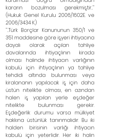
kurulması doğru olmadığından 
kararın bozulması gerekmiştir...'' 
(Hukuk Genel Kurulu 2006/1602E. ve 
2006/3434 K.)
''...Türk Borçlar Kanununun 350/1 ve 
351. maddesine göre işyeri ihtiyacına 
dayalı olarak açılan tahliye 
davalarında ihtiyaçlının kirada 
olması halinde ihtiyacın varlığının 
kabulü için ihtiyaçlının ya tahliye 
tehdidi altında bulunması veya 
kiralananın yapılacak iş için daha 
üstün nitelikte olması, en azından 
halen iş yapılan yerle eşdeğer 
nitelikte bulunması gerekir. 
Eşdeğerlik durumu varsa mülkiyet 
hakkına üstünlük tanınmalıdır. Bu iki 
halden birisinin varlığı ihtiyacın 
kabulü için yeterlidir. Her iki halin 