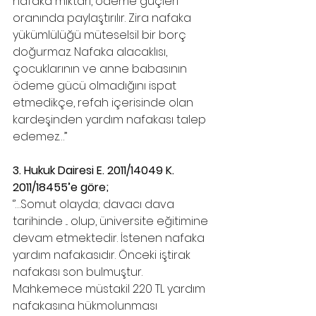
nafaka miktarı, ödeme güçleri 
oranında paylaştırılır. Zira nafaka 
yükümlülüğü müteselsil bir borç 
doğurmaz. Nafaka alacaklısı, 
çocuklarının ve anne babasının 
ödeme gücü olmadığını ispat 
etmedikçe, refah içerisinde olan 
kardeşinden yardım nafakası talep 
edemez…’’
3. Hukuk Dairesi E. 2011/14049 K. 
2011/18455’e göre;
‘’…Somut olayda; davacı dava 
tarihinde ... olup, üniversite eğitimine 
devam etmektedir. İstenen nafaka 
yardım nafakasıdır. Önceki iştirak 
nafakası son bulmuştur. 
Mahkemece müstakil 220 TL yardım 
nafakasına hükmolunması 