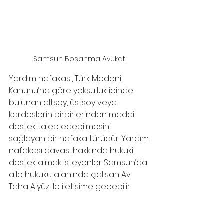
Samsun Boşanma Avukatı
Yardım nafakası, Türk Medeni 
Kanunu’na göre yoksulluk içinde 
bulunan altsoy, üstsoy veya 
kardeşlerin birbirlerinden maddi 
destek talep edebilmesini 
sağlayan bir nafaka türüdür. Yardım 
nafakası davası hakkında hukuki 
destek almak isteyenler Samsun’da 
aile hukuku alanında çalışan Av. 
Taha Alyüz ile iletişime geçebilir.
Samsun boşanma avukatı
, 
samsun çekişmeli boşanma avukatı
, 
samsun anlaşmalı boşanma avukatı
, 
boşanma avukatı samsun
, 
samsun avukat
,
samsun hukuk bürosu