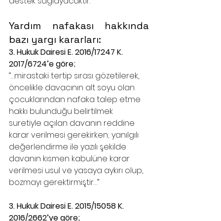
destek sağlayacaktır.
Yardım nafakası hakkında 
bazı yargı kararları:
3. Hukuk Dairesi E. 2016/17247 K. 
2017/6724’e göre;
‘’…mirastaki tertip sırası gözetilerek, 
öncelikle davacının alt soyu olan 
çocuklarından nafaka talep etme 
hakkı bulunduğu belirtilmek 
suretiyle açılan davanın reddine 
karar verilmesi gerekirken; yanılgılı 
değerlendirme ile yazılı şekilde 
davanın kısmen kabulüne karar 
verilmesi usul ve yasaya aykırı olup, 
bozmayı gerektirmiştir…’’
3. Hukuk Dairesi E. 2015/15058 K. 
2016/2662’ye göre;