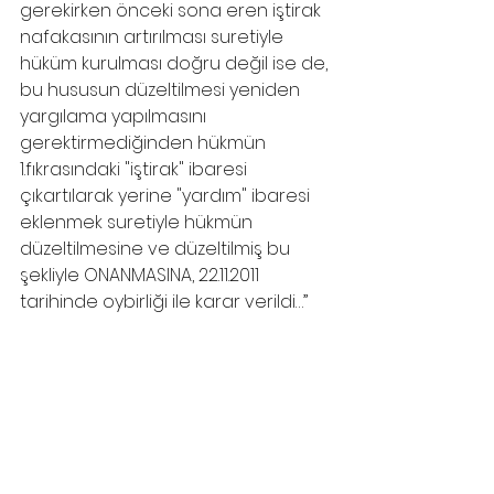
gerekirken önceki sona eren iştirak 
nafakasının artırılması suretiyle 
hüküm kurulması doğru değil ise de, 
bu hususun düzeltilmesi yeniden 
yargılama yapılmasını 
gerektirmediğinden hükmün 
1.fıkrasındaki "iştirak" ibaresi 
çıkartılarak yerine "yardım" ibaresi 
eklenmek suretiyle hükmün 
düzeltilmesine ve düzeltilmiş bu 
şekliyle ONANMASINA, 22.11.2011 
tarihinde oybirliği ile karar verildi…’’
samsun nafaka avukatı