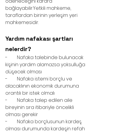
ödeneceğini karara 
bağlayabilir.Yetkili mahkeme, 
taraflardan birinin yerleşim yeri 
mahkemesidir.
Yardım nafakası şartları 
nelerdir?
-        Nafaka talebinde bulunacak 
kişinin yardım alamazsa yoksulluğa 
düşecek olması
-        Nafaka istemi borçlu ve 
alacaklının ekonomik durumuna 
orantılı bir istek olmalı
-        Nafaka talep edilen aile 
bireyinin sıra itibariyle öncelikli 
olması gerekir
-        Nafaka borçlusunun kardeş 
olması durumunda kardeşin refah 