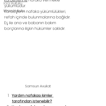
kardeşlerine
 nafaka vermekle 
İcra Hukuku
yükümlüdür.
Miras Hukuku
Kardeşlerin nafaka yükümlülükleri, 
refah içinde bulunmalarına bağlıdır.
Eş ile ana ve babanın bakım 
borçlarına ilişkin hükümler saklıdır.
Samsun Avukat
Yardım nafakası kimler 
tarafından istenebilir?