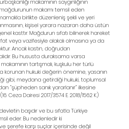
başkanlığı makamının saygınlığının 
k mağdurunun makamı temsil eden 
kla birlikte düzenleniş şekli ve yeri 
korunmasının, kişisel yarara nazaran daha üstün 
nel kasttır. Mağdurun sıfatı bilinerek hareket 
ıfat veya vazifesiyle alakalı olmasına ya da 
oktur. Ancak kastın, doğrudan 
ıdır. Bu hususta duraksama varsa 
kamının tartışmalı, kuşkulu her türlü 
çla korunan hukuki değerin önemine, yasanın 
ibi, meydana getirdiği hukuki, toplumsal 
ından "şüpheden sanık yararlanır" ilkesine 
'' (16. Ceza Dairesi 2017/3574 E. 2018/1562 K.)
devletin başıdır ve bu sıfatla Türkiye 
emsil eder. Bu nedenledir ki 
 şerefe karşı suçlar içerisinde değil 