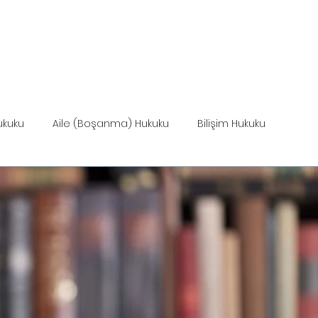
ANASAYFA
HİZMETLER
MEVZUAT
HİZ
ukuku
Aile (Boşanma) Hukuku
Bilişim Hukuku
Miras Hukuku