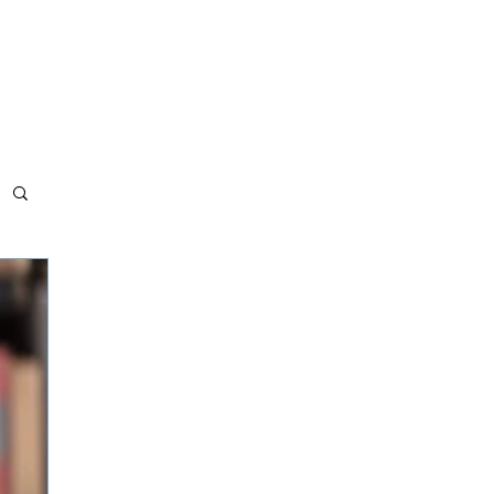
MET BÖLGELERİMİZ
ADRES VE İLETİŞİM
MAKALELER