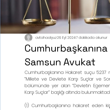
avtahaalyuz
26 Eyl 2024
7 dakikada okunur
Cumhurbaşkanına 
Samsun Avukat
Cumhurbaşkanına Hakaret suçu 5237 nu
‘’Millete ve Devlete Karşı Suçlar ve So
bölümünde yer alan ‘’Devletin Egemenli
Karşı Suçlar’’ başlığı altında bulunmaktad
(1) Cumhurbaşkanına hakaret eden kişi, 