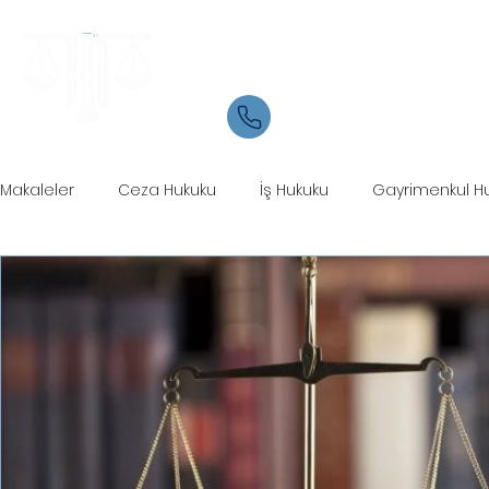
Samsun Avukat
İletişim
05534084721
Makaleler
Ceza Hukuku
İş Hukuku
Gayrimenkul H
Ticaret Hukuku
Marka Patent Hukuku
İcra Hukuku