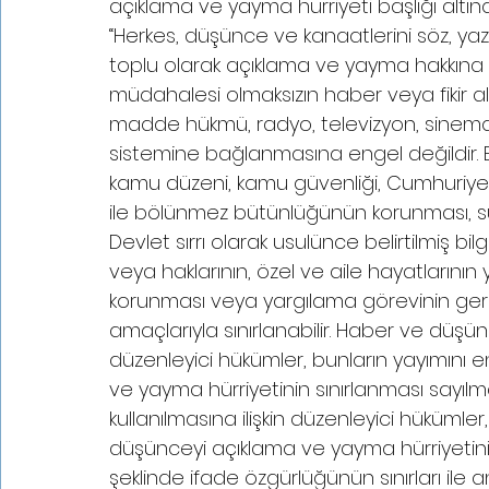
açıklama ve yayma hürriyeti başlığı altın
‘‘Herkes, düşünce ve kanaatlerini söz, ya
toplu olarak açıklama ve yayma hakkına s
müdahalesi olmaksızın haber veya fikir a
madde hükmü, radyo, televizyon, sinema v
sistemine bağlanmasına engel değildir. Bu h
kamu düzeni, kamu güvenliği, Cumhuriyetin 
ile bölünmez bütünlüğünün korunması, suç
Devlet sırrı olarak usulünce belirtilmiş bi
veya haklarının, özel ve aile hayatlarını
korunması veya yargılama görevinin gere
amaçlarıyla sınırlanabilir. Haber ve düşünc
düzenleyici hükümler, bunların yayımını
ve yayma hürriyetinin sınırlanması sayıl
kullanılmasına ilişkin düzenleyici hükümle
düşünceyi açıklama ve yayma hürriyetinin 
şeklinde ifade özgürlüğünün sınırları i