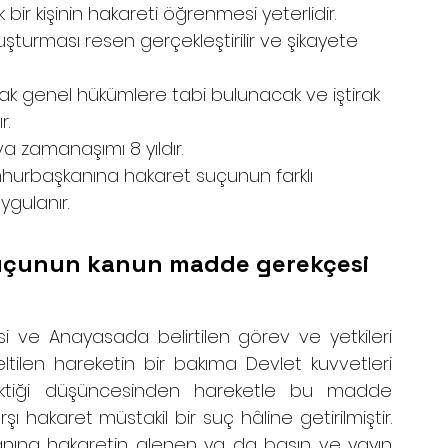
r kişinin hakareti öğrenmesi yeterlidir.
rması resen gerçekleştirilir ve şikayete 
k genel hükümlere tabi bulunacak ve iştirak 
r.
zamanaşımı 8 yıldır.
hurbaşkanına hakaret suçunun farklı 
gulanır. 
uçunun kanun madde gerekçesi 
 ve Anayasada belirtilen görev ve yetkileri 
ltilen hareketin bir bakıma Devlet kuvvetleri 
ektiği düşüncesinden hareketle bu madde 
hakaret müstakil bir suç hâline getirilmiştir. 
anına hakaretin alenen ya da basın ve yayın 