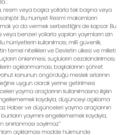
da ;
zı, resim veya başka yollarla tek başına veya 
ahiptir. Bu hürriyet Resmî makamların 
lmak ya da vermek serbestliğini de kapsar. Bu 
eya benzeri yollarla yapılan yayımların izin 
ürriyetlerin kullanılması, millî güvenlik, 
temel nitelikleri ve Devletin ülkesi ve milleti 
ların önlenmesi, suçluların cezalandırılması, 
lgilerin açıklanmaması, başkalarının şöhret 
n yahut kanunun öngördüğü meslek sırlarının 
ğine uygun olarak yerine getirilmesi 
eleri yayma araçlarının kullanılmasına ilişkin 
 engellememek kaydıyla, düşünceyi açıklama 
maz. Haber ve düşünceleri yayma araçlarının 
r, bunların yayımını engellememek kaydıyla, 
sınırlanması sayılmaz.’’
le anlam açıklaması madde hükmünde 