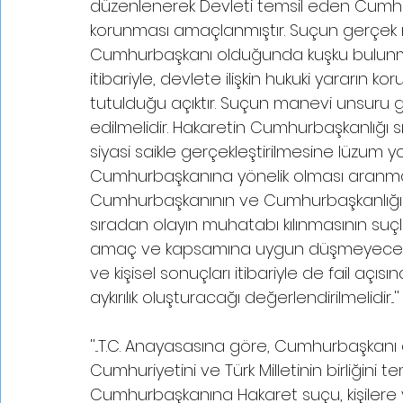
düzenlenerek Devleti temsil eden Cumhur
korunması amaçlanmıştır. Suçun gerçe
Cumhurbaşkanı olduğunda kuşku bulunmama
itibariyle, devlete ilişkin hukuki yararın 
tutulduğu açıktır. Suçun manevi unsuru ge
edilmelidir. Hakaretin Cumhurbaşkanlığı s
siyasi saikle gerçekleştirilmesine lüzum y
Cumhurbaşkanına yönelik olması aranmal
Cumhurbaşkanının ve Cumhurbaşkanlığı ma
sıradan olayın muhatabı kılınmasının su
amaç ve kapsamına uygun düşmeyeceği g
ve kişisel sonuçları itibariyle de fail açıs
aykırılık oluşturacağı değerlendirilmelidir...
''...T.C. Anayasasına göre, Cumhurbaşkanı 
Cumhuriyetini ve Türk Milletinin birliğini t
Cumhurbaşkanına Hakaret suçu, kişilere ve