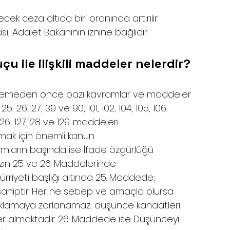
                                                                       
ek ceza altıda biri oranında artırılır.
, Adalet Bakanının iznine bağlıdır.
ile ilişkili maddeler nelerdir?
emeden önce bazı kavramlar ve maddeler 
, 26, 27, 39 ve 90, 101, 102, 104, 105, 106. 
, 127,128 ve 129. maddeleri 
ak için önemli kanun 
mların başında ise İfade özgürlüğü 
ın 25 ve 26. Maddelerinde 
riyeti başlığı altında 25. Maddede; 
sahiptir. Her ne sebep ve amaçla olursa 
ıklamaya zorlanamaz; düşünce kanaatleri 
r almaktadır. 26. Maddede ise Düşünceyi 