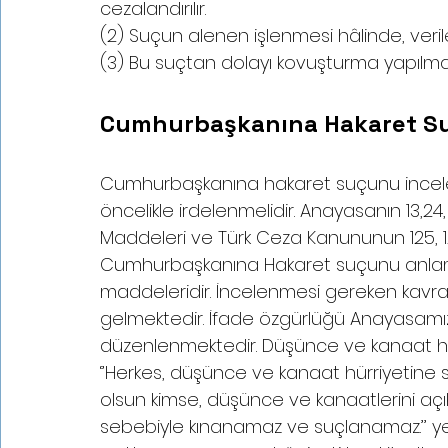
cezalandırılır.                                                   
(2) Suçun alenen işlenmesi hâlinde, verilec
(3) Bu suçtan dolayı kovuşturma yapılması
Cumhurbaşkanına Hakaret Suçu 
Cumhurbaşkanına hakaret suçunu incel
öncelikle irdelenmelidir. Anayasanın 13,24, 25
Maddeleri ve Türk Ceza Kanununun 125, 126
Cumhurbaşkanına Hakaret suçunu anlam
maddeleridir. İncelenmesi gereken kavra
gelmektedir. İfade özgürlüğü Anayasamız
düzenlenmektedir. Düşünce ve kanaat hür
‘’Herkes, düşünce ve kanaat hürriyetine 
olsun kimse, düşünce ve kanaatlerini aç
sebebiyle kınanamaz ve suçlanamaz.’’ ye