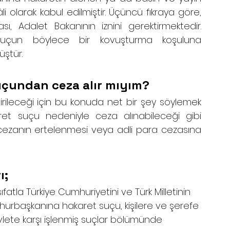
âli olarak kabul edilmiştir. Üçüncü fıkraya göre, 
 Adalet Bakanının iznini gerektirmektedir. 
, suçun böylece bir kovuşturma koşuluna 
ştür.
çundan ceza alır mıyım?
rileceği için bu konuda net bir şey söylemek 
t suçu nedeniyle ceza alınabileceği gibi 
cezanın ertelenmesi veya adli para cezasına 
ı;
ıfatla Türkiye Cumhuriyetini ve Türk Milletinin 
umhurbaşkanına hakaret suçu, kişilere ve şerefe 
evlete karşı işlenmiş suçlar bölümünde 