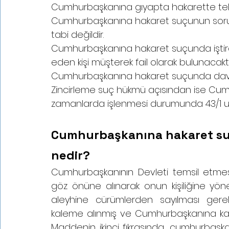
Cumhurbaşkanına gıyapta hakarette tek bi
Cumhurbaşkanına hakaret suçunun soruştu
tabi değildir. 
Cumhurbaşkanına hakaret suçunda iştira
eden kişi müşterek fail olarak bulunacaktı
Cumhurbaşkanına hakaret suçunda dava 
Zincirleme suç hükmü açısından ise Cum
zamanlarda işlenmesi durumunda 43/1 uy
Cumhurbaşkanına hakaret s
nedir?
Cumhurbaşkanının Devleti temsil etmesi
göz önüne alınarak onun kişiliğine yöne
aleyhine cürümlerden sayılması ger
kaleme alınmış ve Cumhurbaşkanına karşı 
Maddenin ikinci fıkrasında, cumhurbaşk