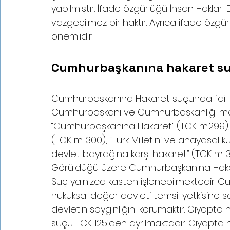
yapılmıştır. İfade özgürlüğü İnsan Hakları
vazgeçilmez bir haktır. Ayrıca ifade özgü
önemlidir. 
Cumhurbaşkanına hakaret suç
Cumhurbaşkanına Hakaret suçunda fail h
Cumhurbaşkanı ve Cumhurbaşkanlığı ma
“Cumhurbaşkanına Hakaret” (TCK m.299), 
(TCK m. 300), “Türk Milletini ve anayasal 
devlet bayrağına karşı hakaret” (TCK m. 341)
Görüldüğü üzere Cumhurbaşkanına Hakare
Suç yalnızca kasten işlenebilmektedir.
hukuksal değer devleti temsil yetkisine
devletin saygınlığını korumaktır. Gıyap
suçu TCK 125’den ayrılmaktadır. Gıyapta hak