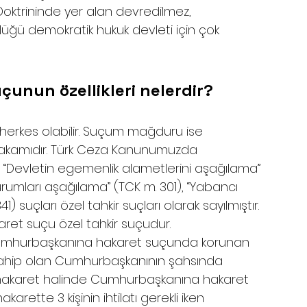
 Doktrininde yer alan devredilmez, 
rlüğü demokratik hukuk devleti için çok 
unun özellikleri nelerdir?
erkes olabilir. Suçum mağduru ise 
kamıdır. Türk Ceza Kanunumuzda 
“Devletin egemenlik alametlerini aşağılama” 
kurumları aşağılama” (TCK m. 301), “Yabancı 
 suçları özel tahkir suçları olarak sayılmıştır. 
t suçu özel tahkir suçudur. 
 Cumhurbaşkanına hakaret suçunda korunan 
 sahip olan Cumhurbaşkanının şahsında 
ta hakaret halinde Cumhurbaşkanına hakaret 
arette 3 kişinin ihtilatı gerekli iken 