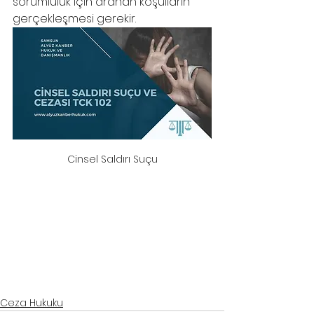
sorumluluk için aranan koşulların 
gerçekleşmesi gerekir.
Cinsel Saldırı Suçu
samsun ceza davası avukatı
, 
samsun ceza avukatı
, 
samsun ağır ceza avukatı
, 
samsun hukuk  bürosu
, 
samsun avukat
samsun ceza davası avukatı
, 
samsun ceza avukatı
, 
samsun ağır 
ceza avukatı
, 
samsun hukuk  bürosu
, 
samsun avukat
Ceza Hukuku