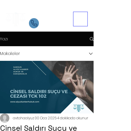
Samsun Avukat
İletişim
05534084721
Yazı
Makaleler
avtahaalyuz
30 Oca 2025
4 dakikada okunur
Cinsel Saldırı Suçu ve