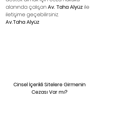
alanında çalışan 
Av. Taha Alyüz 
ile 
iletişime geçebilirsiniz.
Av.Taha Alyüz
Cinsel İçerikli Sitelere Girmenin 
Cezası Var mı? 
samsun cinsel saldırı davası avukatı
, 
samsun çocukların cinsel istismarı davası avukatı
, 
samsun 
reşit olmayanla cinsel ilişki davası avukatı
, 
samsun cinsel taciz davası avukatı
, 
bilişim suçları avukatı
, 
internet suçları avukatı
, 
ceza hukuku bilişim suçları
, samsun ceza avukatı, 
samsun bilişim suçları 
avukatı
, 
samsun internet suçları avukatı
, 
samsun ceza davası avukatı
, 
samsun ağır ceza avukatı