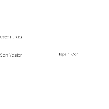
samsun cinsel saldırı davası avukatı
, 
samsun çocukların cinsel istismarı davası avukatı
, 
samsun 
reşit olmayanla cinsel ilişki davası avukatı
, 
samsun cinsel taciz davası avukatı
, 
bilişim suçları 
avukatı
, 
internet suçları avukatı
, 
ceza hukuku bilişim suçları
, samsun ceza avukatı, 
samsun bilişim 
suçları avukatı
, 
samsun internet suçları avukatı
, 
samsun ceza davası avukatı
, 
samsun ağır ceza 
avukatı
Ceza Hukuku
Hepsini Gör
Son Yazılar