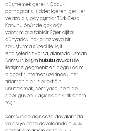
düşmemek gerekir. Çocuk 
pornografisi, şiddet içeren içerikler 
ve rıza dışı paylaşımlar Türk Ceza 
Kanunu önünde çok ağır 
yaptırımlara tabidir. Eğer dijital 
dünyadaki haklarınız veya bir 
soruşturma süreci ile ilgili 
endişeleriniz varsa, alanında uzman 
Samsun 
bilişim hukuku avukatı
 ile 
iletişime geçmeniz en doğru adım 
olacaktır. İnternet üzerindeki her 
tıklamanın bir iz bıraktığını 
unutmamak, hem yasal hem de 
siber güvenlik açısından kritik önem 
taşır.
Samsun’da ağır ceza davalarında 
ve asliye ceza davalarında hukuki 
destek almak için ceza hukuku 