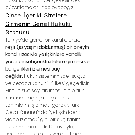
Hakkında Kanun çerçevesindeki 
düzenlemeleri inceleyeceğiz.
Cinsel İçerikli Sitelere 
Girmenin Genel Hukuki 
Statüsü
Türkiye’de genel bir kural olarak, 
reşit (18 yaşını doldurmuş) bir bireyin, 
kendi rızasıyla yetişkinlere yönelik 
yasal cinsel içerikli sitelere girmesi ve 
bu içerikleri izlemesi suç 
değildir.
 Hukuk sistemimizde "suçta 
ve cezada kanunilik" ilkesi geçerlidir. 
Bir fiilin suç sayılabilmesi için o fiilin 
kanunda açıkça suç olarak 
tanımlanmış olması gerekir. Türk 
Ceza Kanunu’nda "yetişkin içerikli 
video izlemek" gibi bir suç tanımı 
bulunmamaktadır. Dolayısıyla, 
sadece bu siteleri ziyaret etmek 