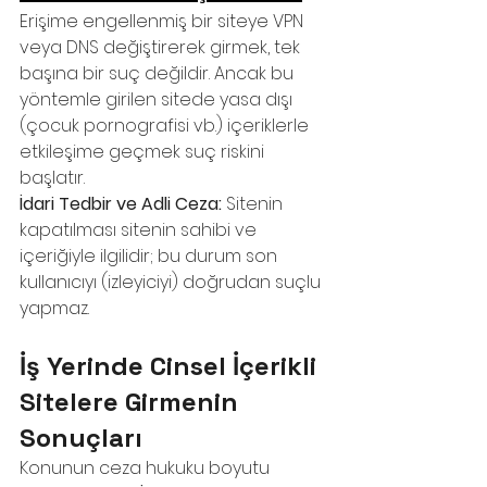
Erişime engellenmiş bir siteye VPN 
veya DNS değiştirerek girmek, tek 
başına bir suç değildir. Ancak bu 
yöntemle girilen sitede yasa dışı 
(çocuk pornografisi vb.) içeriklerle 
etkileşime geçmek suç riskini 
başlatır.
İdari Tedbir ve Adli Ceza:
 Sitenin 
kapatılması sitenin sahibi ve 
içeriğiyle ilgilidir; bu durum son 
kullanıcıyı (izleyiciyi) doğrudan suçlu 
yapmaz.
İş Yerinde Cinsel İçerikli 
Sitelere Girmenin 
Sonuçları
Konunun ceza hukuku boyutu 