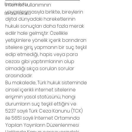
İcra Hukuku
İnternet kullanımının 
yaygınlaşmasıyla birlikte, bireylerin 
Miras Hukuku
dijital dünyadaki hareketlerinin 
hukuki sonuçları daha fazla merak 
edilir hale gelmiştir. Özellikle 
yetişkinlere yönelik içerik barındıran 
sitelere giriş yapmanın bir suç teşkil 
edip etmediği, hapis veya para 
cezası gibi yaptırımlarının olup 
olmadığı sıkça sorulan sorular 
arasındadır.
Bu makalede, Türk hukuk sisteminde 
cinsel içerikli internet sitelerine 
erişimin yasal statüsünü, hangi 
durumların suç teşkil ettiğini ve 
5237 sayılı Türk Ceza Kanunu (TCK) 
ile 5651 sayılı İnternet Ortamında 
Yapılan Yayınların Düzenlenmesi 