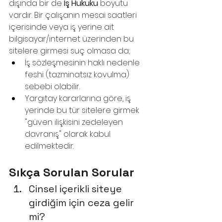
dışında bir de 
İş Hukuku
 boyutu 
vardır. Bir çalışanın mesai saatleri 
içerisinde veya iş yerine ait 
bilgisayar/internet üzerinden bu 
sitelere girmesi suç olmasa da;
İş sözleşmesinin haklı nedenle 
feshi (tazminatsız kovulma) 
sebebi olabilir.
Yargıtay kararlarına göre, iş 
yerinde bu tür sitelere girmek 
"güven ilişkisini zedeleyen 
davranış" olarak kabul 
edilmektedir.
Sıkça Sorulan Sorular
Cinsel içerikli siteye 
girdiğim için ceza gelir 
mi?