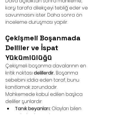
Dava açıldıktan sonra mahkeme, 
karşı tarafa dilekçeyi tebliğ eder ve 
savunmasını ister. Daha sonra ön 
inceleme duruşması yapılır.
Çekişmeli Boşanmada 
Deliller ve İspat 
Yükümlülüğü
Çekişmeli boşanma davalarının en 
kritik noktası 
delillerdir.
 Boşanma 
sebebini iddia eden taraf, bunu 
kanıtlamak zorundadır.
Mahkemede kabul edilen başlıca 
deliller şunlardır:
Tanık beyanları:
 Olayları bilen 
yakınlar, komşular veya 
akrabalar tanık olarak 
dinlenebilir.