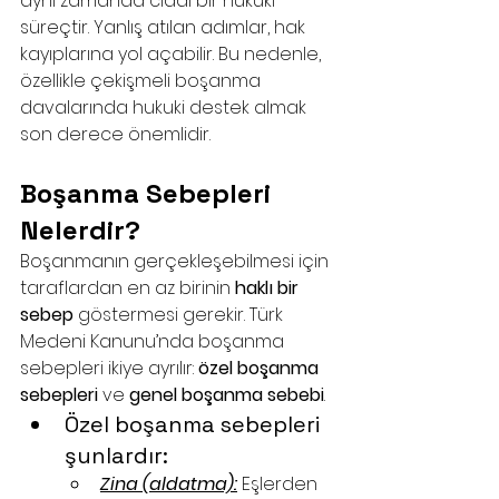
aynı zamanda ciddi bir hukuki 
süreçtir. Yanlış atılan adımlar, hak 
kayıplarına yol açabilir. Bu nedenle, 
özellikle çekişmeli boşanma 
davalarında hukuki destek almak 
son derece önemlidir.
Boşanma Sebepleri 
Nelerdir?
Boşanmanın gerçekleşebilmesi için 
taraflardan en az birinin 
haklı bir 
sebep
 göstermesi gerekir. Türk 
Medeni Kanunu’nda boşanma 
sebepleri ikiye ayrılır: 
özel boşanma 
sebepleri
 ve 
genel boşanma sebebi
.
Özel boşanma sebepleri 
şunlardır:
Zina (aldatma):
 Eşlerden 