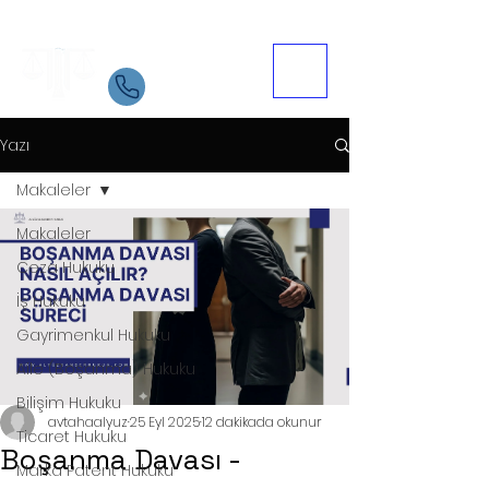
Samsun Avukat
İletişim
05534084721
Yazı
Makaleler
Makaleler
Ceza Hukuku
İş Hukuku
Gayrimenkul Hukuku
Aile (Boşanma) Hukuku
Bilişim Hukuku
avtahaalyuz
25 Eyl 2025
12 dakikada okunur
Ticaret Hukuku
Boşanma Davası -
Marka Patent Hukuku