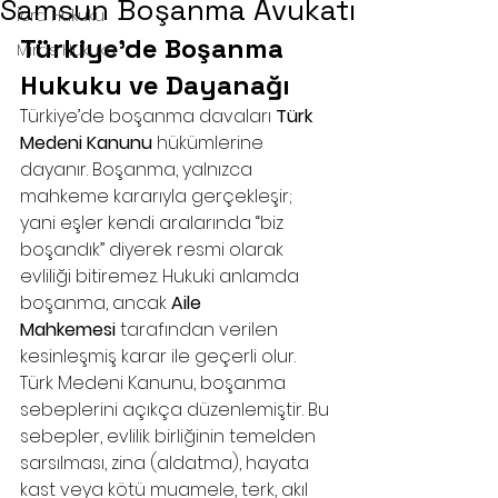
Samsun Boşanma Avukatı
İcra Hukuku
Türkiye’de Boşanma 
Miras Hukuku
Hukuku ve Dayanağı
Türkiye’de boşanma davaları 
Türk 
Medeni Kanunu
 hükümlerine 
dayanır. Boşanma, yalnızca 
mahkeme kararıyla gerçekleşir; 
yani eşler kendi aralarında “biz 
boşandık” diyerek resmi olarak 
evliliği bitiremez. Hukuki anlamda 
boşanma, ancak 
Aile 
Mahkemesi
 tarafından verilen 
kesinleşmiş karar ile geçerli olur. 
Türk Medeni Kanunu, boşanma 
sebeplerini açıkça düzenlemiştir. Bu 
sebepler, evlilik birliğinin temelden 
sarsılması, zina (aldatma), hayata 
kast veya kötü muamele, terk, akıl 