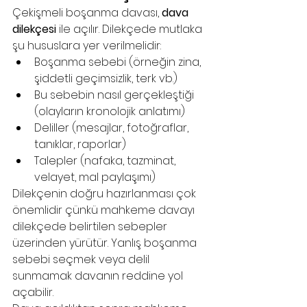
Çekişmeli boşanma davası, 
dava 
dilekçesi
 ile açılır. Dilekçede mutlaka 
şu hususlara yer verilmelidir:
Boşanma sebebi (örneğin zina, 
şiddetli geçimsizlik, terk vb.)
Bu sebebin nasıl gerçekleştiği 
(olayların kronolojik anlatımı)
Deliller (mesajlar, fotoğraflar, 
tanıklar, raporlar)
Talepler (nafaka, tazminat, 
velayet, mal paylaşımı)
Dilekçenin doğru hazırlanması çok 
önemlidir çünkü mahkeme davayı 
dilekçede belirtilen sebepler 
üzerinden yürütür. Yanlış boşanma 
sebebi seçmek veya delil 
sunmamak davanın reddine yol 
açabilir.