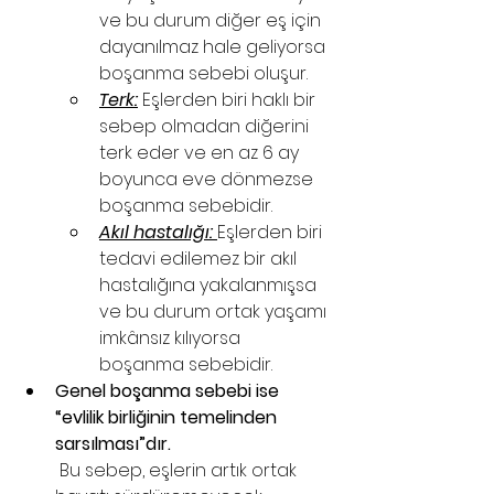
ve bu durum diğer eş için 
dayanılmaz hale geliyorsa 
boşanma sebebi oluşur.
Terk:
 Eşlerden biri haklı bir 
sebep olmadan diğerini 
terk eder ve en az 6 ay 
boyunca eve dönmezse 
boşanma sebebidir.
Akıl hastalığı:
Eşlerden biri 
tedavi edilemez bir akıl 
hastalığına yakalanmışsa 
ve bu durum ortak yaşamı 
imkânsız kılıyorsa 
boşanma sebebidir.
Genel boşanma sebebi ise 
“evlilik birliğinin temelinden 
sarsılması”dır.
 Bu sebep, eşlerin artık ortak 