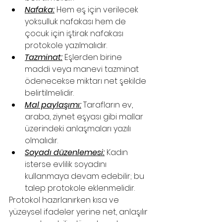
Nafaka:
 Hem eş için verilecek 
yoksulluk nafakası hem de 
çocuk için iştirak nafakası 
protokole yazılmalıdır.
Tazminat:
 Eşlerden birine 
maddi veya manevi tazminat 
ödenecekse miktarı net şekilde 
belirtilmelidir.
Mal paylaşımı:
 Tarafların ev, 
araba, ziynet eşyası gibi mallar 
üzerindeki anlaşmaları yazılı 
olmalıdır.
Soyadı düzenlemesi:
 Kadın 
isterse evlilik soyadını 
kullanmaya devam edebilir; bu 
talep protokole eklenmelidir.
Protokol hazırlanırken kısa ve 
yüzeysel ifadeler yerine net, anlaşılır 