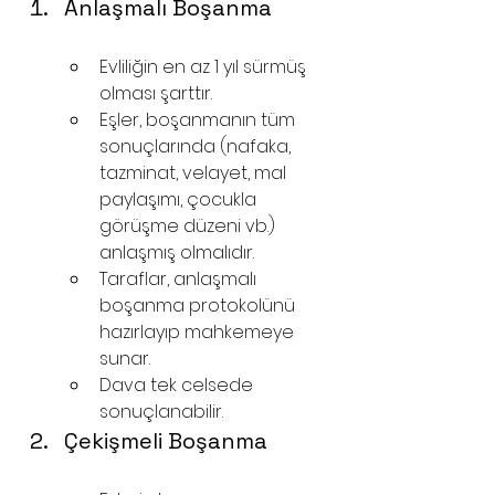
Anlaşmalı Boşanma 
avukatı samsun
Evliliğin en az 1 yıl sürmüş 
olması şarttır.
Eşler, boşanmanın tüm 
sonuçlarında (nafaka, 
tazminat, velayet, mal 
paylaşımı, çocukla 
görüşme düzeni vb.) 
anlaşmış olmalıdır.
Taraflar, anlaşmalı 
boşanma protokolünü 
hazırlayıp mahkemeye 
sunar.
Dava tek celsede 
sonuçlanabilir.
Çekişmeli Boşanma 
avukatı samsun