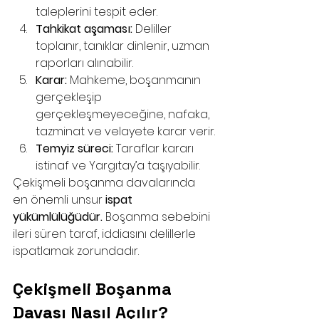
taleplerini tespit eder.
Tahkikat aşaması:
 Deliller 
toplanır, tanıklar dinlenir, uzman 
raporları alınabilir.
Karar:
 Mahkeme, boşanmanın 
gerçekleşip 
gerçekleşmeyeceğine, nafaka, 
tazminat ve velayete karar verir.
Temyiz süreci:
 Taraflar kararı 
istinaf ve Yargıtay’a taşıyabilir.
Çekişmeli boşanma davalarında 
en önemli unsur 
ispat 
yükümlülüğüdür.
 Boşanma sebebini 
ileri süren taraf, iddiasını delillerle 
ispatlamak zorundadır.
Çekişmeli Boşanma 
Davası Nasıl Açılır?