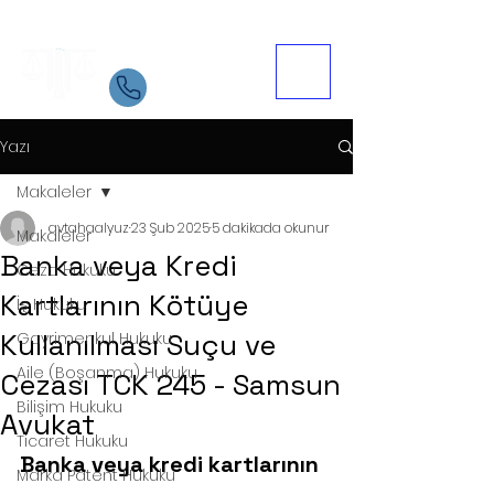
Samsun Avukat
İletişim
05534084721
Yazı
Makaleler
avtahaalyuz
23 Şub 2025
5 dakikada okunur
Makaleler
Banka veya Kredi
Ceza Hukuku
Kartlarının Kötüye
İş Hukuku
Kullanılması Suçu ve
Gayrimenkul Hukuku
Aile (Boşanma) Hukuku
Cezası TCK 245 - Samsun
Bilişim Hukuku
Avukat
Ticaret Hukuku
Banka veya kredi kartlarının 
Marka Patent Hukuku