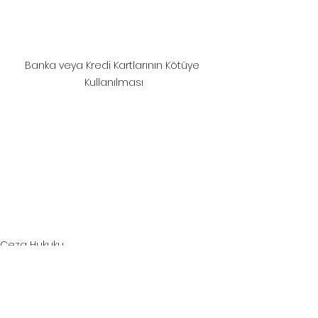
Banka veya Kredi Kartlarının Kötüye 
Kullanılması
samsun ceza davası avukatı
, 
samsun ceza avukatı
, 
samsun ağır ceza 
avukatı
, 
samsun hukuk bürosu
, 
samsun avukat
samsun ceza davası avukatı
, 
samsun ceza avukatı
, 
samsun ağır 
ceza avukatı
, 
samsun hukuk bürosu
, 
samsun avukat
Ceza Hukuku
Bilişim Hukuku
Hepsini Gör
Son Yazılar