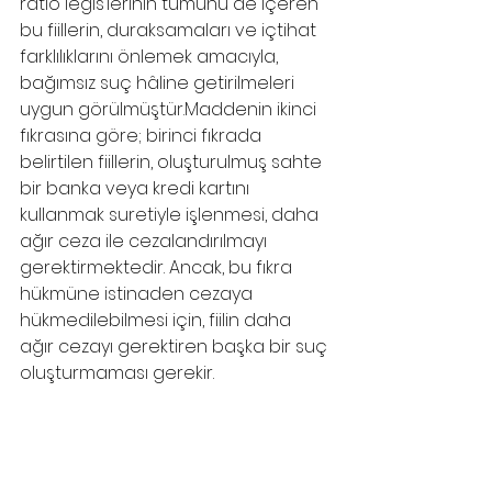
ratio legis’lerinin tümünü de içeren 
bu fiillerin, duraksamaları ve içtihat 
farklılıklarını önlemek amacıyla, 
bağımsız suç hâline getirilmeleri 
uygun görülmüştür.Maddenin ikinci 
fıkrasına göre; birinci fıkrada 
belirtilen fiillerin, oluşturulmuş sahte 
bir banka veya kredi kartını 
kullanmak suretiyle işlenmesi, daha 
ağır ceza ile cezalandırılmayı 
gerektirmektedir. Ancak, bu fıkra 
hükmüne istinaden cezaya 
hükmedilebilmesi için, fiilin daha 
ağır cezayı gerektiren başka bir suç 
oluşturmaması gerekir.