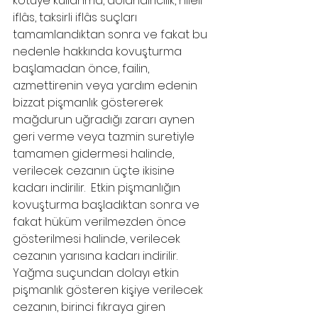
kötüye kullanma, dolandırıcılık, hileli 
iflâs, taksirli iflâs suçları 
tamamlandıktan sonra ve fakat bu 
nedenle hakkında kovuşturma 
başlamadan önce, failin, 
azmettirenin veya yardım edenin 
bizzat pişmanlık göstererek 
mağdurun uğradığı zararı aynen 
geri verme veya tazmin suretiyle 
tamamen gidermesi halinde, 
verilecek cezanın üçte ikisine 
kadarı indirilir.  Etkin pişmanlığın 
kovuşturma başladıktan sonra ve 
fakat hüküm verilmezden önce 
gösterilmesi halinde, verilecek 
cezanın yarısına kadarı indirilir. 
Yağma suçundan dolayı etkin 
pişmanlık gösteren kişiye verilecek 
cezanın, birinci fıkraya giren 