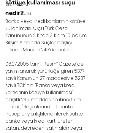
kötüye kullanılması suçu 
İcra Hukuku
nedir?
Miras Hukuku
Banka veya kredi kartlarının kötüye 
kullanılması suçu Türk Ceza 
Kanununun 2. Kitap 3. Kısım 10. bölüm 
Bilişim Alanında Suçlar başlığı 
altında Madde 245’de bulunur.
08.07.2005 tarihli Resmî Gazete'de 
yayımlanarak yürürlüğe giren 5377 
sayılı Kanun'un 27. maddesiyle 5237 
sayılı TCK'nın "Banka veya kredi 
kartlarının kötüye kullanılması" 
başlıklı 245. maddesine ikinci fıkra 
olarak; "Başkalarına ait banka 
hesaplarıyla ilişkilendirilerek sahte 
banka veya kredi kartı üreten, 
satan, devreden, satın alan veya 