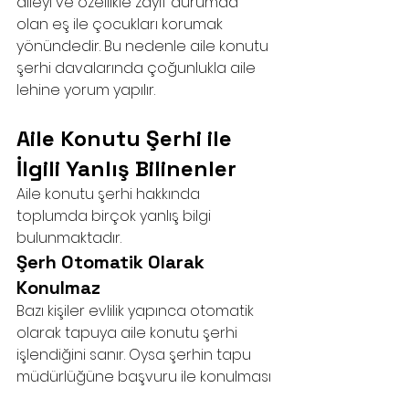
aileyi ve özellikle zayıf durumda 
olan eş ile çocukları korumak 
yönündedir. Bu nedenle aile konutu 
şerhi davalarında çoğunlukla aile 
lehine yorum yapılır.
Aile Konutu Şerhi ile 
İlgili Yanlış Bilinenler
Aile konutu şerhi hakkında 
toplumda birçok yanlış bilgi 
bulunmaktadır.
Şerh Otomatik Olarak 
Konulmaz
Bazı kişiler evlilik yapınca otomatik 
olarak tapuya aile konutu şerhi 
işlendiğini sanır. Oysa şerhin tapu 
müdürlüğüne başvuru ile konulması 
gerekir.