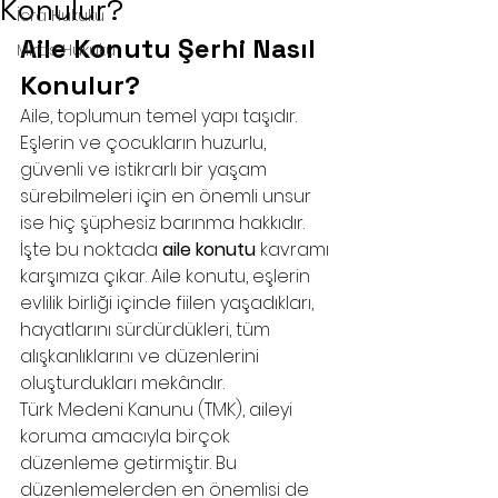
Konulur?
İcra Hukuku
Aile Konutu Şerhi Nasıl 
Miras Hukuku
Konulur?
Aile, toplumun temel yapı taşıdır. 
Eşlerin ve çocukların huzurlu, 
güvenli ve istikrarlı bir yaşam 
sürebilmeleri için en önemli unsur 
ise hiç şüphesiz barınma hakkıdır. 
İşte bu noktada 
aile konutu
 kavramı 
karşımıza çıkar. Aile konutu, eşlerin 
evlilik birliği içinde fiilen yaşadıkları, 
hayatlarını sürdürdükleri, tüm 
alışkanlıklarını ve düzenlerini 
oluşturdukları mekândır.
Türk Medeni Kanunu (TMK), aileyi 
koruma amacıyla birçok 
düzenleme getirmiştir. Bu 
düzenlemelerden en önemlisi de 