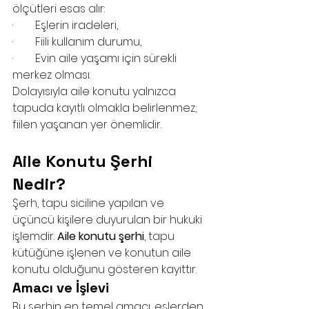
ölçütleri esas alır:
·        Eşlerin iradeleri,
·        Fiili kullanım durumu,
·        Evin aile yaşamı için sürekli 
merkez olması.
Dolayısıyla aile konutu yalnızca 
tapuda kayıtlı olmakla belirlenmez; 
fiilen yaşanan yer önemlidir.
Aile Konutu Şerhi 
Nedir?
Şerh, tapu siciline yapılan ve 
üçüncü kişilere duyurulan bir hukuki 
işlemdir. 
Aile konutu şerhi
, tapu 
kütüğüne işlenen ve konutun aile 
konutu olduğunu gösteren kayıttır.
Amacı ve İşlevi
Bu şerhin en temel amacı, eşlerden 