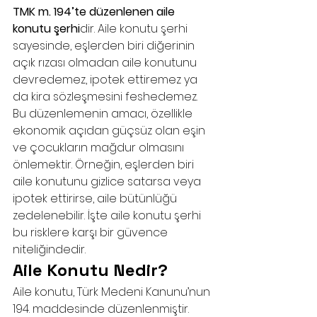
TMK m. 194’te düzenlenen aile 
konutu şerhi
dir. Aile konutu şerhi 
sayesinde, eşlerden biri diğerinin 
açık rızası olmadan aile konutunu 
devredemez, ipotek ettiremez ya 
da kira sözleşmesini feshedemez.
Bu düzenlemenin amacı, özellikle 
ekonomik açıdan güçsüz olan eşin 
ve çocukların mağdur olmasını 
önlemektir. Örneğin, eşlerden biri 
aile konutunu gizlice satarsa veya 
ipotek ettirirse, aile bütünlüğü 
zedelenebilir. İşte aile konutu şerhi 
bu risklere karşı bir güvence 
niteliğindedir.
Aile Konutu Nedir?
Aile konutu, Türk Medeni Kanunu’nun 
194. maddesinde düzenlenmiştir. 