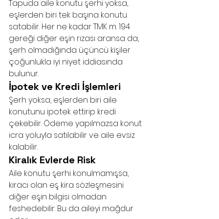
Tapuda aile konutu şerhi yoksa, 
eşlerden biri tek başına konutu 
satabilir. Her ne kadar TMK m. 194 
gereği diğer eşin rızası aransa da, 
şerh olmadığında üçüncü kişiler 
çoğunlukla iyi niyet iddiasında 
bulunur.
İpotek ve Kredi İşlemleri
Şerh yoksa, eşlerden biri aile 
konutunu ipotek ettirip kredi 
çekebilir. Ödeme yapılmazsa konut 
icra yoluyla satılabilir ve aile evsiz 
kalabilir.
Kiralık Evlerde Risk
Aile konutu şerhi konulmamışsa, 
kiracı olan eş kira sözleşmesini 
diğer eşin bilgisi olmadan 
feshedebilir. Bu da aileyi mağdur 