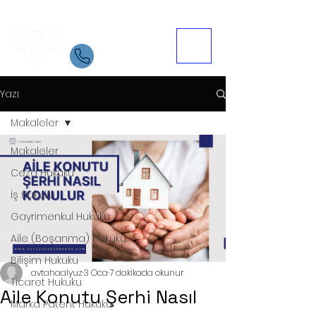
Samsun Avukat
İletişim
05534084721
Yazı
Makaleler
Makaleler
Ceza Hukuku
İş Hukuku
Gayrimenkul Hukuku
Aile (Boşanma) Hukuku
Bilişim Hukuku
avtahaalyuz
3 Oca
7 dakikada okunur
Ticaret Hukuku
Aile Konutu Şerhi Nasıl
Marka Patent Hukuku