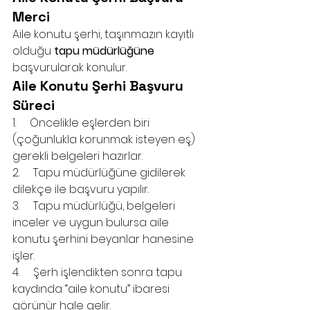
Merci
Aile konutu şerhi, taşınmazın kayıtlı 
olduğu 
tapu müdürlüğüne
başvurularak konulur.
Aile Konutu Şerhi Başvuru 
Süreci
1.     Öncelikle eşlerden biri 
(çoğunlukla korunmak isteyen eş) 
gerekli belgeleri hazırlar.
2.     Tapu müdürlüğüne gidilerek 
dilekçe ile başvuru yapılır.
3.     Tapu müdürlüğü, belgeleri 
inceler ve uygun bulursa aile 
konutu şerhini beyanlar hanesine 
işler.
4.     Şerh işlendikten sonra tapu 
kaydında “aile konutu” ibaresi 
görünür hale gelir.