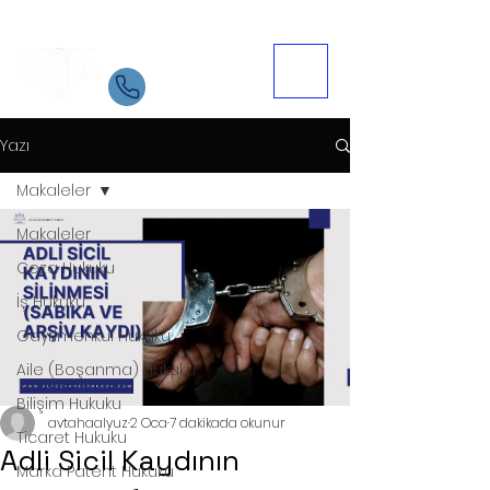
Samsun Avukat
İletişim
05534084721
Yazı
Makaleler
Makaleler
Ceza Hukuku
İş Hukuku
Gayrimenkul Hukuku
Aile (Boşanma) Hukuku
Bilişim Hukuku
avtahaalyuz
2 Oca
7 dakikada okunur
Ticaret Hukuku
Adli Sicil Kaydının
Marka Patent Hukuku