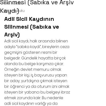
Silinmesi (Sabıka ve Arşiv
İcra Hukuku
Kaydı)
Miras Hukuku
Adli Sicil Kaydının 
Silinmesi (Sabıka ve 
Arşiv)
Adli sicil kaydı, halk arasında bilinen 
adıyla “sabıka kaydı”, bireylerin ceza 
geçmişini gösteren resmi bir 
belgedir. Gündelik hayatta birçok 
alanda bu belge karşımıza çıkar. 
Örneğin devlet memuru olmak 
isteyen bir kişi, iş başvurusu yapan 
bir aday, yurtdışına çıkmak isteyen 
bir öğrenci ya da oturum izni almak 
isteyen bir yabancı bu belgeyi ibraz 
etmek zorunda kalır. Bu nedenle 
adli sicil kaydının varlığı ya da 