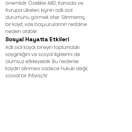
önemlidir. Özellikle ABD, Kanada ve 
Avrupa ülkeleri, kişinin adli sicil 
durumunu görmek ister. Silinmemiş 
bir kayıt, vize başvurularının reddine 
neden olabilir.
Sosyal Hayatta Etkileri
Adli sicil kaydı, bireyin toplumdaki 
saygınlığını ve sosyal ilişkilerini de 
olumsuz etkileyebilir. Bu nedenle 
kaydın silinmesi sadece hukuki değil, 
sosyal bir ihtiyaçtır.
Adli Sicil Kaydının 
Silinmesi ile Memnu 
Hakların İadesi 
Arasındaki Fark
Birçok kişi, adli sicil kaydının silinmesi 