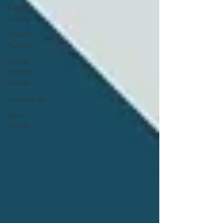
Bilişim
Hukuku
Ticaret
Hukuku
Marka
Patent
Hukuku
İcra Hukuku
Miras
Hukuku