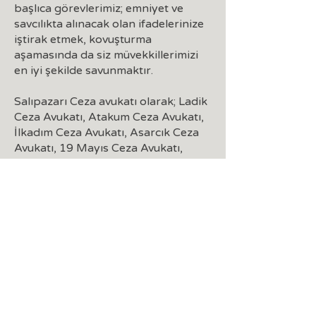
başlıca görevlerimiz; emniyet ve
savcılıkta alınacak olan ifadelerinize
iştirak etmek, kovuşturma
aşamasında da siz müvekkillerimizi
en iyi şekilde savunmaktır.
Salıpazarı Ceza avukatı olarak; Ladik
Ceza Avukatı, Atakum Ceza Avukatı,
İlkadım Ceza Avukatı, Asarcık Ceza
Avukatı, 19 Mayıs Ceza Avukatı,
Çarşamba Ceza Avukatı, Bafra Ceza
Avukatı, Vezirköprü Ceza Avukatı,
Alaçam Ceza Avukatı, Kavak Ceza
Avukatı, Terme Ceza Avukatı,
Yakakent Ceza Avukatı, Tekkeköy
Ceza Avukatı, Canik Ceza Avukatı
olarak da siz müvekkillerimizin
yanınızdayız.