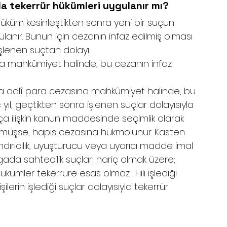
a tekerrür hükümleri uygulanır mı?
üküm kesinleştikten sonra yeni bir suçun 
lanır. Bunun için cezanın infaz edilmiş olması 
şlenen suçtan dolayı;
na mahkûmiyet halinde, bu cezanın infaz 
da adlî para cezasına mahkûmiyet halinde, bu 
 yıl, geçtikten sonra işlenen suçlar dolayısıyla 
ça ilişkin kanun maddesinde seçimlik olarak 
ülmüşse, hapis cezasına hükmolunur. Kasten 
ırıcılık, uyuşturucu veya uyarıcı madde imal 
ada sahtecilik suçları hariç olmak üzere; 
mler tekerrüre esas olmaz.  Fiili işlediği 
lerin işlediği suçlar dolayısıyla tekerrür 