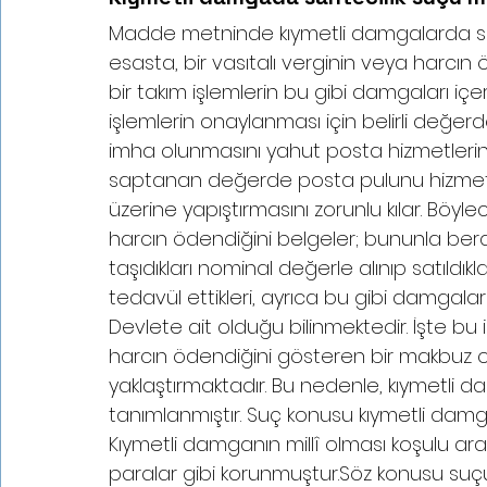
Madde metninde kıymetli damgalarda sah
esasta, bir vasıtalı verginin veya harcın
bir takım işlemlerin bu gibi damgaları içe
işlemlerin onaylanması için belirli değer
imha olunmasını yahut posta hizmetleri
saptanan değerde posta pulunu hizmeti
üzerine yapıştırmasını zorunlu kılar. Böyle
harcın ödendiğini belgeler; bununla bera
taşıdıkları nominal değerle alınıp satıldık
tedavül ettikleri, ayrıca bu gibi damgal
Devlete ait olduğu bilinmektedir. İşte bu i
harcın ödendiğini gösteren bir makbuz 
yaklaştırmaktadır. Bu nedenle, kıymetli damg
tanımlanmıştır. Suç konusu kıymetli damganı
Kıymetli damganın millî olması koşulu ar
paralar gibi korunmuştur.Söz konusu suçu