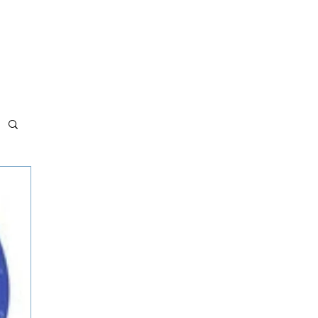
MET BÖLGELERİMİZ
ADRES VE İLETİŞİM
MAKALELER