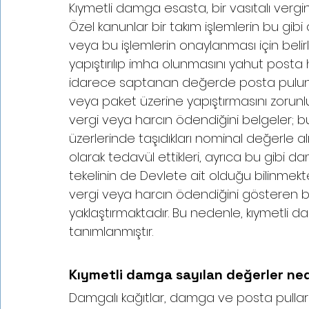
Kıymetli damga esasta, bir vasıtalı vergi
Özel kanunlar bir takım işlemlerin bu gibi
veya bu işlemlerin onaylanması için beli
yapıştırılıp imha olunmasını yahut posta
idarece saptanan değerde posta pulunu
veya paket üzerine yapıştırmasını zorunlu k
vergi veya harcın ödendiğini belgeler; b
üzerlerinde taşıdıkları nominal değerle alı
olarak tedavül ettikleri, ayrıca bu gibi
tekelinin de Devlete ait olduğu bilinmektedi
vergi veya harcın ödendiğini gösteren 
yaklaştırmaktadır. Bu nedenle, kıymetli damg
tanımlanmıştır.
Kıymetli damga sayılan değerler ne
Damgalı kağıtlar, damga ve posta pullar