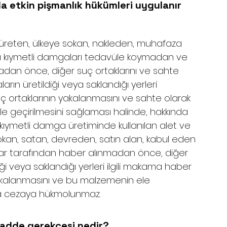
 etkin pişmanlık hükümleri uygulanır 
üreten, ülkeye sokan, nakleden, muhafaza 
a kıymetli damgaları tedavüle koymadan ve 
dan önce, diğer suç ortaklarını ve sahte 
rın üretildiği veya saklandığı yerleri 
uç ortaklarının yakalanmasını ve sahte olarak 
le geçirilmesini sağlaması halinde, hakkında 
ymetli damga üretiminde kullanılan alet ve 
sokan, satan, devreden, satın alan, kabul eden 
ar tarafından haber alınmadan önce, diğer 
ği veya saklandığı yerleri ilgili makama haber 
n yakalanmasını ve bu malzemenin ele 
nda cezaya hükmolunmaz.
madde gerekçesi nedir?