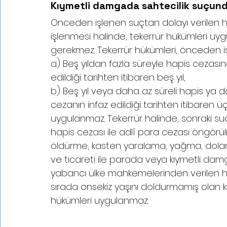
Kıymetli damgada sahtecilik suçund
Önceden işlenen suçtan dolayı verilen h
işlenmesi halinde, tekerrür hükümleri uygu
gerekmez. Tekerrür hükümleri, önceden i
a) Beş yıldan fazla süreyle hapis cezası
edildiği tarihten itibaren beş yıl,
b) Beş yıl veya daha az süreli hapis ya 
cezanın infaz edildiği tarihten itibaren üç
uygulanmaz. Tekerrür halinde, sonraki su
hapis cezası ile adlî para cezası öngör
öldürme, kasten yaralama, yağma, doland
ve ticareti ile parada veya kıymetli damg
yabancı ülke mahkemelerinden verilen hükü
sırada onsekiz yaşını doldurmamış olan kişi
hükümleri uygulanmaz.