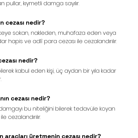
 pullar, kıymetli damga sayılır.
n cezası nedir?
ülkeye sokan, nakleden, muhafaza eden veya 
ar hapis ve adlî para cezası ile cezalandırılır.
cezası nedir?
lerek kabul eden kişi, üç aydan bir yıla kadar 
.
ın cezası nedir?
 damgayı bu niteliğini bilerek tedavüle koyan 
le cezalandırılır.
 araçları üretmenin cezası nedir?