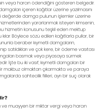
nin veya harcın ödendiğini gösteren belgedir. 
 damgaları içeren kağıtlar üzerine yazılmasını 
rli değerde damga pulunun işlemler üzerine 
 hizmetlerinden yararlanmak isteyen kimsenin, 
 hizmetin konusunu teşkil eden mektup 
ılar. Böylece sözü edilen kağıtlarla pullar, bir 
ununla beraber kıymetli damgaların, 
nıp satıldıkları ve çok kere, bir ödeme vasıtası 
 damgaları basmak veya piyasaya sürmek 
r. İşte bu iki vasıf, kıymetli damgaları bir 
bir makbuz olmaktan çıkarmakta ve paraya 
alarda sahtecilik fiilleri, ayrı bir suç olarak 
dir?
ı ve muayyen bir miktar vergi veya harcın 