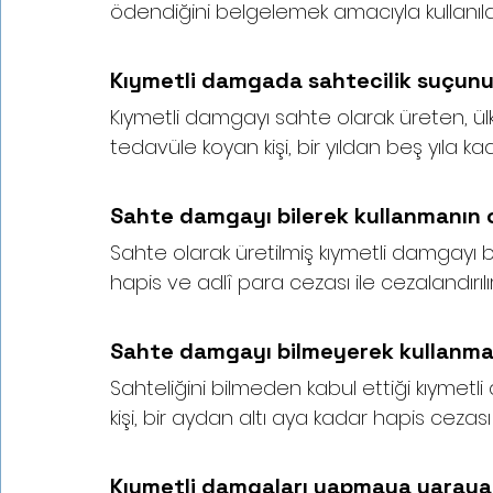
ödendiğini belgelemek amacıyla kullanılan
Kıymetli damgada sahtecilik suçunu
Kıymetli damgayı sahte olarak üreten, 
tedavüle koyan kişi, bir yıldan beş yıla kad
Sahte damgayı bilerek kullanmanın 
Sahte olarak üretilmiş kıymetli damgayı bi
hapis ve adlî para cezası ile cezalandırılır
Sahte damgayı bilmeyerek kullanman
Sahteliğini bilmeden kabul ettiği kıymetli
kişi, bir aydan altı aya kadar hapis cezası i
Kıymetli damgaları yapmaya yarayan