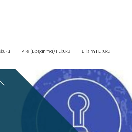
ANASAYFA
HİZMETLER
MEVZUAT
HİZ
ukuku
Aile (Boşanma) Hukuku
Bilişim Hukuku
Miras Hukuku