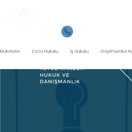
Samsun Avukat
İletişim
05534084721
Makaleler
Ceza Hukuku
İş Hukuku
Gayrimenkul H
Ticaret Hukuku
Marka Patent Hukuku
İcra Hukuku