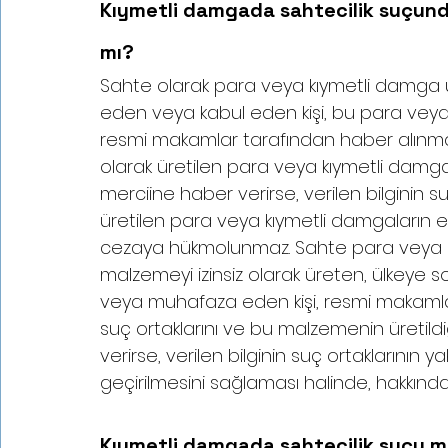
Kıymetli damgada sahtecilik suçunda
mı?
Sahte olarak para veya kıymetli damga 
eden veya kabul eden kişi, bu para vey
resmi makamlar tarafından haber alınma
olarak üretilen para veya kıymetli damgala
merciine haber verirse, verilen bilginin s
üretilen para veya kıymetli damgaların e
cezaya hükmolunmaz. Sahte para veya kı
malzemeyi izinsiz olarak üreten, ülkeye 
veya muhafaza eden kişi, resmi makaml
suç ortaklarını ve bu malzemenin üretildi
verirse, verilen bilginin suç ortaklarını
geçirilmesini sağlaması halinde, hakkı
Kıymetli damgada sahtecilik suçu 