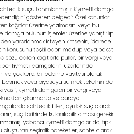
tecilik suçu tanımlanmıştır. Kıymetli damga 
 ödendiğini gösteren belgedir. Özel kanunlar 
ren kağıtlar üzerine yazılmasını veya bu 
de damga pulunun işlemler üzerine yapıştırılıp 
nden yararlanmak isteyen kimsenin, idarece 
n konusunu teşkil eden mektup veya paket 
ce sözü edilen kağıtlarla pullar, bir vergi veya 
ber kıymetli damgaların, üzerlerinde 
ları ve çok kere, bir ödeme vasıtası olarak 
arı basmak veya piyasaya sürmek tekelinin de 
ki vasıf, kıymetli damgaları bir vergi veya 
olmaktan çıkarmakta ve paraya 
alarda sahtecilik fiilleri, ayrı bir suç olarak 
n, suç tarihinde kullanılabilir olması gerekir. 
anmamış, yabancı kıymetli damgalar da, tıpkı 
 oluşturan seçimlik hareketler, sahte olarak 