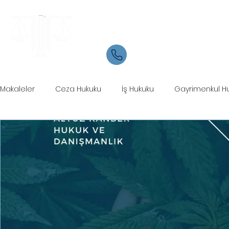
Samsun Avukat
İletişim
05534084721
Makaleler
Ceza Hukuku
İş Hukuku
Gayrimenkul H
Ticaret Hukuku
Marka Patent Hukuku
İcra Hukuku