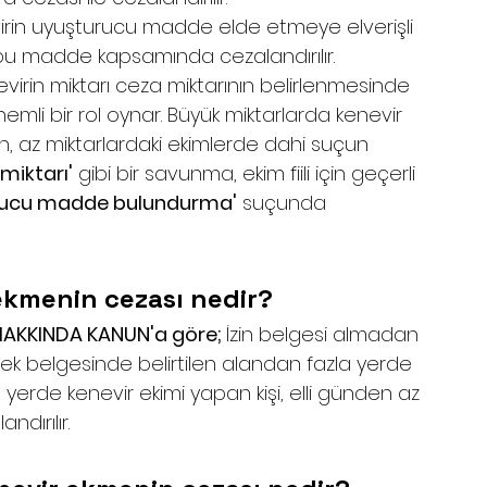
virin uyuşturucu madde elde etmeye elverişli 
e bu madde kapsamında cezalandırılır.
virin miktarı ceza miktarının belirlenmesinde 
mli bir rol oynar. Büyük miktarlarda kenevir 
ken, az miktarlardaki ekimlerde dahi suçun 
 miktarı'
 gibi bir savunma, ekim fiili için geçerli 
rucu madde bulundurma'
 suçunda 
ekmenin cezası nedir?
KKINDA KANUN'a göre; 
İzin belgesi almadan 
ek belgesinde belirtilen alandan fazla yerde 
 yerde kenevir ekimi yapan kişi, elli günden az 
dırılır.