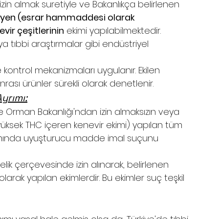
in almak suretiyle ve Bakanlıkça belirlenen 
yen (esrar hammaddesi olarak 
vir çeşitlerinin
 ekimi yapılabilmektedir.
eya tıbbi araştırmalar gibi endüstriyel 
e kontrol mekanizmaları uygulanır. Ekilen 
rası ürünler sürekli olarak denetlenir.
Ayrımı:
ve Orman Bakanlığı'ndan izin almaksızın veya 
yüksek THC içeren kenevir ekimi) yapılan tüm 
lamında uyuşturucu madde imal suçunu 
elik çerçevesinde izin alınarak, belirlenen 
arak yapılan ekimlerdir. Bu ekimler suç teşkil 