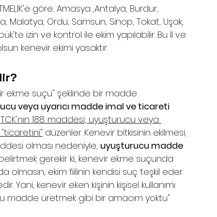
MELİK'e göre; Amasya ,Antalya, Burdur, 
a, Malatya, Ordu, Samsun, Sinop, Tokat, Uşak, 
k'te izin ve kontrol ile ekim yapılabilir. Bu İl ve 
lsun kenevir ekimi yasaktır.
ir?
r ekme suçu" şeklinde bir madde 
ucu veya uyarıcı madde imal ve ticareti 
 
TCK'nın 188. maddesi, uyuşturucu veya 
"ticaretini"
 düzenler. Kenevir bitkisinin ekilmesi, 
desi olması nedeniyle, 
uyuşturucu madde 
 belirtmek gerekir ki, kenevir ekme suçunda 
olmasın, ekim fiilinin kendisi suç teşkil eder. 
ir. Yani, kenevir eken kişinin kişisel kullanımı 
ucu madde üretmek gibi bir amacım yoktu" 