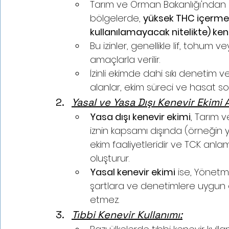
Tarım ve Orman Bakanlığı'ndan iz
bölgelerde, 
yüksek THC içerme
kullanılamayacak nitelikte) kene
Bu izinler, genellikle lif, tohum v
amaçlarla verilir.
İzinli ekimde dahi sıkı denetim v
alanlar, ekim süreci ve hasat son
Yasal ve Yasa Dışı Kenevir Ekimi 
Yasa dışı kenevir ekimi
, Tarım 
iznin kapsamı dışında (örneğin 
ekim faaliyetleridir ve TCK an
oluşturur.
Yasal kenevir ekimi
 ise, Yönetm
şartlara ve denetimlere uygun ol
etmez.
Tıbbi Kenevir Kullanımı: