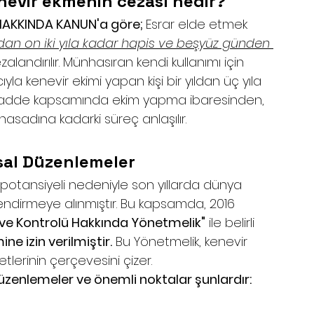
nevir ekmenin cezası nedir?
KKINDA KANUN'a göre; 
Esrar elde etmek 
ldan on iki yıla kadar hapis ve beşyüz günden 
zalandırılır.
Münhasıran kendi kullanımı için 
a kenevir ekimi yapan kişi bir yıldan üç yıla 
adde kapsamında ekim yapma ibaresinden, 
adına kadarki süreç anlaşılır.
sal Düzenlemeler
ki potansiyeli nedeniyle son yıllarda dünya 
ndirmeye alınmıştır. Bu kapsamda, 2016 
ği ve Kontrolü Hakkında Yönetmelik"
 ile belirli 
ne izin verilmiştir.
 Bu Yönetmelik, kenevir 
lerinin çerçevesini çizer.
 düzenlemeler ve önemli noktalar şunlardır: