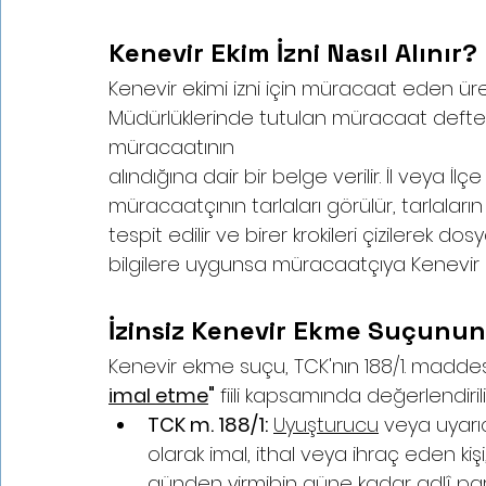
Kenevir Ekim İzni Nasıl Alınır?
Kenevir ekimi izni için müracaat eden üretic
Müdürlüklerinde tutulan müracaat defter
müracaatının
alındığına dair bir belge verilir. İl veya İ
müracaatçının tarlaları görülür, tarlala
tespit edilir ve birer krokileri çizilerek 
bilgilere uygunsa müracaatçıya Kenevir Eki
İzinsiz Kenevir Ekme Suçunun
Kenevir ekme suçu, TCK'nın 188/1. maddes
imal etme
"
 fiili kapsamında değerlendiril
TCK m. 188/1:
Uyuşturucu
 veya uyarı
olarak imal, ithal veya ihraç eden kişi,
günden yirmibin güne kadar adlî para 