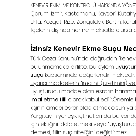
KENEVİR EKİMİ VE KONTROLÜ HAKKINDA YÖNET
Çorum, İzmir, Kastamonu, Kayseri, Kütahy
Urfa, Yozgat, Rize, Zonguldak, Bartın, Karabü
İlçelerin dışında her ne maksatla olursa o
İzinsiz Kenevir Ekme Suçu Ned
Türk Ceza Kanunu'nda doğrudan "kenevi
bulunmamakla birlikte, bu eylem 
uyuştur
suçu
 kapsamında değerlendirilmektedir.
uyarıcı maddelerin "imalini" (üretimini) ve 
uyuşturucu madde olan esrarın hammad
imal etme fiili
 olarak kabul edilir.Önemle
kişinin amacı esrar elde etmek olsun ya da 
Yargıtay'ın yerleşik içtihatları da bu yönded
için ektiğini iddia etmesi veya "uyuştur
demesi, fiilin suç niteliğini değiştirmez.