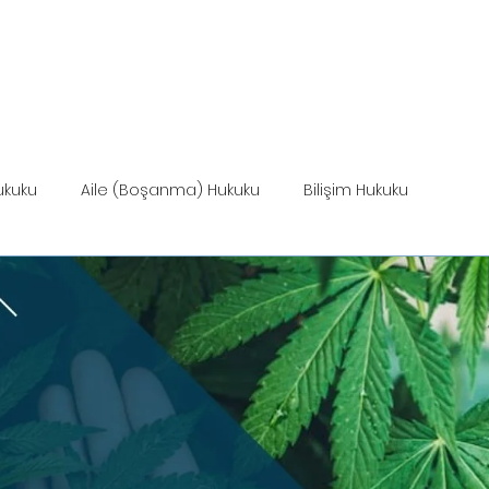
ANASAYFA
HİZMETLER
MEVZUAT
HİZ
ukuku
Aile (Boşanma) Hukuku
Bilişim Hukuku
Miras Hukuku