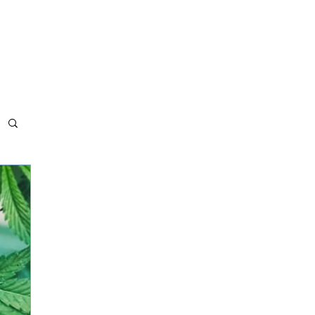
MET BÖLGELERİMİZ
ADRES VE İLETİŞİM
MAKALELER