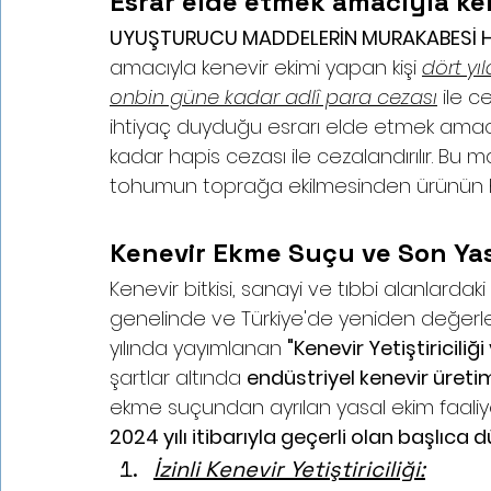
Esrar elde etmek amacıyla ke
UYUŞTURUCU MADDELERİN MURAKABESİ HA
amacıyla kenevir ekimi yapan kişi 
dört yı
onbin güne kadar adlî para cezası
 ile ce
ihtiyaç duyduğu esrarı elde etmek amacıyl
kadar hapis cezası ile cezalandırılır. 
Bu m
tohumun toprağa ekilmesinden ürünün has
Kenevir Ekme Suçu ve Son Ya
Kenevir bitkisi, sanayi ve tıbbi alanlarda
genelinde ve Türkiye'de yeniden değerle
yılında yayımlanan 
"Kenevir Yetiştiricili
şartlar altında 
endüstriyel kenevir üretimi
ekme suçundan ayrılan yasal ekim faaliyet
2024 yılı itibarıyla geçerli olan başlıca
İzinli Kenevir Yetiştiriciliği: