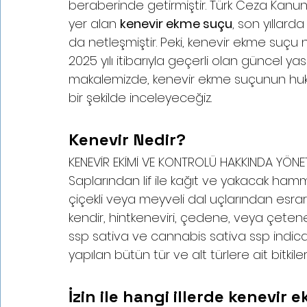
beraberinde getirmiştir. Türk Ceza Kanu
yer alan 
kenevir ekme suçu
, son yıllard
da netleşmiştir. Peki, kenevir ekme suçu n
2025 yılı itibarıyla geçerli olan güncel 
makalemizde, kenevir ekme suçunun hukuki 
bir şekilde inceleyeceğiz.
Kenevir Nedir?
KENEVİR EKİMİ VE KONTROLÜ HAKKINDA YÖNET
Saplarından lif ile kağıt ve yakacak hamm
çiçekli veya meyveli dal uçlarından esrar
kendir, hintkeneviri, çedene, veya çeten
ssp sativa ve cannabis sativa ssp indica
yapılan bütün tür ve alt türlere ait bitkiler
İzin ile hangi illerde kenevir e