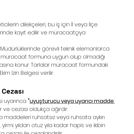
ilerin dilekçeleri, bu iş için İl veya İlçe
inde kayıt edilir ve müracaatçıya 
lçe Müdürlüklerinde görevli teknik elemanlarca 
rın müracaat formuna uygun olup olmadığı 
dosyasına konur. Tarlalar müracaat formundaki 
m İzin Belgesi verilir.
 Cezası
i uyarınca 
"
uyuşturucu veya uyarıcı madde 
ir ve cezası oldukça ağırdır:
cı maddeleri ruhsatsız veya ruhsata aykırı 
 yirmi yıldan otuz yıla kadar hapis ve ikibin 
cezası ile cezalandırılır.