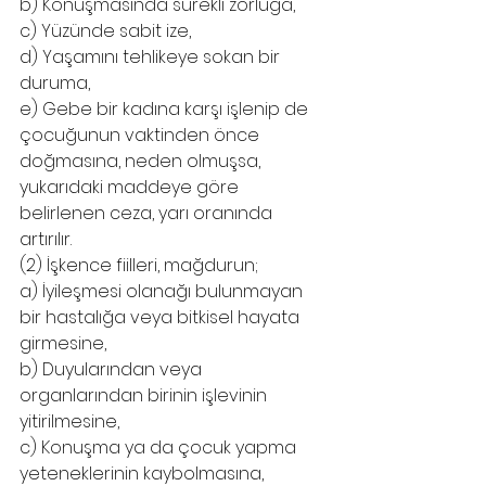
b) Konuşmasında sürekli zorluğa,
c) Yüzünde sabit ize,
d) Yaşamını tehlikeye sokan bir 
duruma,
e) Gebe bir kadına karşı işlenip de 
çocuğunun vaktinden önce 
doğmasına, neden olmuşsa, 
yukarıdaki maddeye göre 
belirlenen ceza, yarı oranında 
artırılır.
(2) İşkence fiilleri, mağdurun;
a) İyileşmesi olanağı bulunmayan 
bir hastalığa veya bitkisel hayata 
girmesine,
b) Duyularından veya 
organlarından birinin işlevinin 
yitirilmesine,
c) Konuşma ya da çocuk yapma 
yeteneklerinin kaybolmasına,