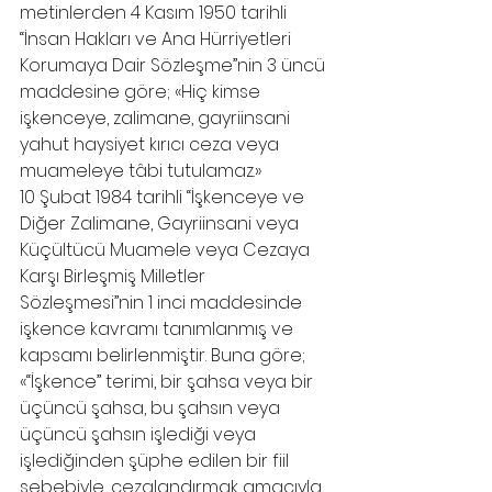
metinlerden 4 Kasım 1950 tarihli 
“İnsan Hakları ve Ana Hürriyetleri 
Korumaya Dair Sözleşme”nin 3 üncü 
maddesine göre; «Hiç kimse 
işkenceye, zalimane, gayriinsani 
yahut haysiyet kırıcı ceza veya 
muameleye tâbi tutulamaz.»
10 Şubat 1984 tarihli “İşkenceye ve 
Diğer Zalimane, Gayriinsani veya 
Küçültücü Muamele veya Cezaya 
Karşı Birleşmiş Milletler 
Sözleşmesi”nin 1 inci maddesinde 
işkence kavramı tanımlanmış ve 
kapsamı belirlenmiştir. Buna göre; 
«“İşkence” terimi, bir şahsa veya bir 
üçüncü şahsa, bu şahsın veya 
üçüncü şahsın işlediği veya 
işlediğinden şüphe edilen bir fiil 
sebebiyle, cezalandırmak amacıyla, 