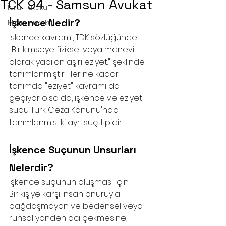
TCK 94 - Samsun Avukat
İcra Hukuku
İşkence Nedir?
Miras Hukuku
İşkence kavramı, TDK sözlüğünde 
"Bir kimseye fiziksel veya manevi 
olarak yapılan aşırı eziyet." şeklinde 
tanımlanmıştır. Her ne kadar 
tanımda "eziyet" kavramı da 
geçiyor olsa da, işkence ve eziyet 
suçu Türk Ceza Kanunu'nda 
tanımlanmış iki ayrı suç tipidir. 
İşkence Suçunun Unsurları 
Nelerdir?
İşkence suçunun oluşması için:
Bir kişiye karşı insan onuruyla 
bağdaşmayan ve bedensel veya 
ruhsal yönden acı çekmesine, 