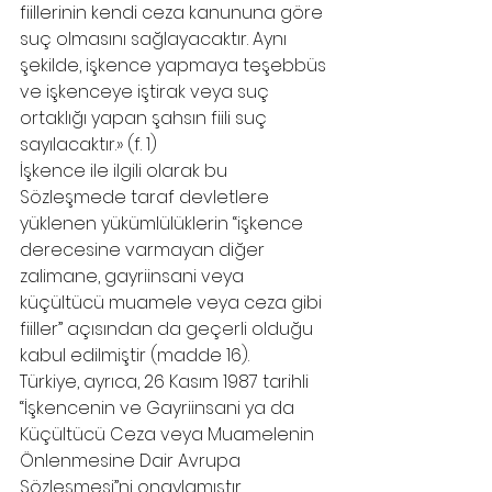
fiillerinin kendi ceza kanununa göre 
suç olmasını sağlayacaktır. Aynı 
şekilde, işkence yapmaya teşebbüs 
ve işkenceye iştirak veya suç 
ortaklığı yapan şahsın fiili suç 
sayılacaktır.» (f. 1)
İşkence ile ilgili olarak bu 
Sözleşmede taraf devletlere 
yüklenen yükümlülüklerin “işkence 
derecesine varmayan diğer 
zalimane, gayriinsani veya 
küçültücü muamele veya ceza gibi 
fiiller” açısından da geçerli olduğu 
kabul edilmiştir (madde 16).
Türkiye, ayrıca, 26 Kasım 1987 tarihli 
“İşkencenin ve Gayriinsani ya da 
Küçültücü Ceza veya Muamelenin 
Önlenmesine Dair Avrupa 
Sözleşmesi”ni onaylamıştır.