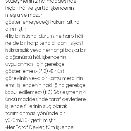
Sözleşmenin 2 nci maddesinde, 
hiçbir hâl ve şartta işkencenin 
meşru ve mazur 
gösterilemeyeceği hüküm altına 
alınmıştır:
«Hiç bir istisnai durum, ne harp hâli 
ne de bir harp tehdidi, dahili siyasî 
istikrarsızlık veya herhangi başka bir 
olağanüstü hâl, işkencenin 
uygulanması için gerekçe 
gösterilemez.» (f. 2) «Bir üst 
görevlinin veya bir kamu merciinin 
emri, işkencenin haklılığına gerekçe 
kabul edilemez.» (f. 3) Sözleşmenin 4 
üncü maddesinde taraf devletlere 
işkence fiillerinin suç olarak 
tanımlanması yönünde bir 
yükümlülük getirilmiştir:
«Her Taraf Devlet, tüm işkence 