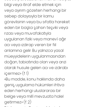
bilgi veya itiraf elde etmek için 
veya ayırım gözeten herhangi bir 
sebep dolayısıyla bir kamu 
görevlisinin veya bu sıfatla hareket 
eden bir başka şahsın teşviki veya 
rızası veya muvafakatıyla 
uygulanan fiziki veya manevî ağır 
acı veya ızdırap veren bir fiil 
anlamına gelir. Bu yalnızca yasal 
müeyyidelerin uygulanmasından 
doğan, tabiatında olan veya arızi 
olarak husule gelen acı ve ızdırabı 
içermez.» (f. 1)
«Bu madde, konu hakkında daha 
geniş uygulama hükümleri ihtiva 
eden herhangi uluslararası bir 
belge veya millî mevzuata halel 
getirmez.» (f. 2)