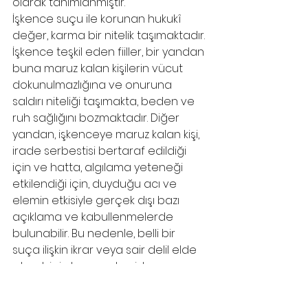
olarak tanımlanmıştır.
İşkence suçu ile korunan hukukî 
değer, karma bir nitelik taşımaktadır. 
İşkence teşkil eden fiiller, bir yandan 
buna maruz kalan kişilerin vücut 
dokunulmazlığına ve onuruna 
saldırı niteliği taşımakta, beden ve 
ruh sağlığını bozmaktadır. Diğer 
yandan, işkenceye maruz kalan kişi, 
irade serbestisi bertaraf edildiği 
için ve hatta, algılama yeteneği 
etkilendiği için, duyduğu acı ve 
elemin etkisiyle gerçek dışı bazı 
açıklama ve kabullenmelerde 
bulunabilir. Bu nedenle, belli bir 
suça ilişkin ikrar veya sair delil elde 
etmek için başvurulan işkence, 
gerçeğin ortaya çıkarılmasına ve 
adaletin gerçekleşmesine engel 