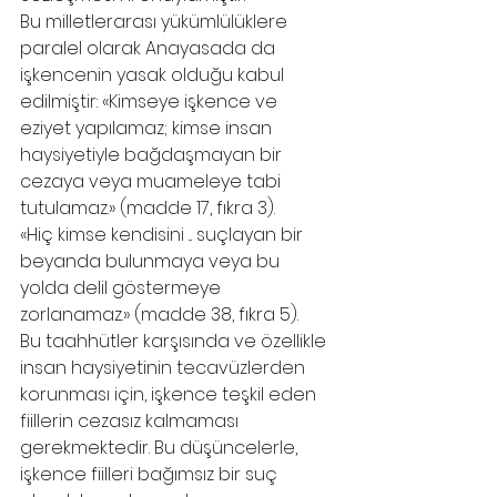
Bu milletlerarası yükümlülüklere 
paralel olarak Anayasada da 
işkencenin yasak olduğu kabul 
edilmiştir: «Kimseye işkence ve 
eziyet yapılamaz; kimse insan 
haysiyetiyle bağdaşmayan bir 
cezaya veya muameleye tabi 
tutulamaz.» (madde 17, fıkra 3).
«Hiç kimse kendisini ... suçlayan bir 
beyanda bulunmaya veya bu 
yolda delil göstermeye 
zorlanamaz.» (madde 38, fıkra 5).
Bu taahhütler karşısında ve özellikle 
insan haysiyetinin tecavüzlerden 
korunması için, işkence teşkil eden 
fiillerin cezasız kalmaması 
gerekmektedir. Bu düşüncelerle, 
işkence fiilleri bağımsız bir suç 