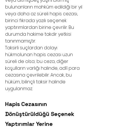
veya altmışbeş yaşını bitirmiş 
bulunanların mahkûm edildiği bir yıl 
veya daha az süreli hapis cezası, 
birinci fıkrada yazılı seçenek 
yaptırımlardan birine çevrilir. Bu 
durumda hakime takdir yetkisi 
tanınmamıştır. 
Taksirli suçlardan dolayı 
hükmolunan hapis cezası uzun 
süreli de olsa; bu ceza, diğer 
koşulların varlığı halinde, adlî para 
cezasına çevrilebilir. Ancak, bu 
hüküm, bilinçli taksir halinde 
uygulanmaz.
Hapis Cezasının 
Dönüştürüldüğü Seçenek 
Yaptırımlar Yerine 