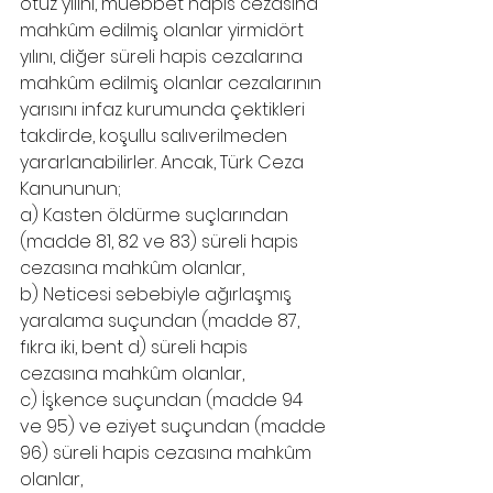
otuz yılını, müebbet hapis cezasına 
mahkûm edilmiş olanlar yirmidört 
yılını, diğer süreli hapis cezalarına 
mahkûm edilmiş olanlar cezalarının 
yarısını infaz kurumunda çektikleri 
takdirde, koşullu salıverilmeden 
yararlanabilirler. Ancak, Türk Ceza 
Kanununun;
a) Kasten öldürme suçlarından 
(madde 81, 82 ve 83) süreli hapis 
cezasına mahkûm olanlar,
b) Neticesi sebebiyle ağırlaşmış 
yaralama suçundan (madde 87, 
fıkra iki, bent d) süreli hapis 
cezasına mahkûm olanlar,
c) İşkence suçundan (madde 94 
ve 95) ve eziyet suçundan (madde 
96) süreli hapis cezasına mahkûm 
olanlar, 