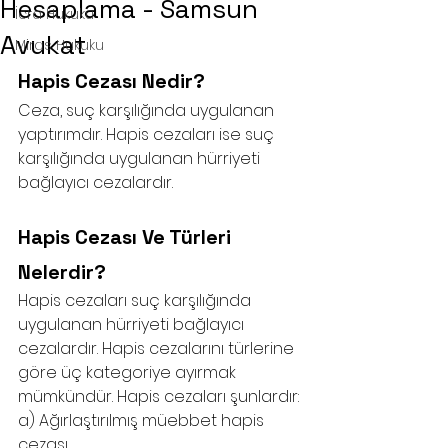
Hesaplama - Samsun
İcra Hukuku
Avukat
Miras Hukuku
Hapis Cezası Nedir?
Ceza, suç karşılığında uygulanan 
yaptırımdır. Hapis cezaları ise suç 
karşılığında uygulanan hürriyeti 
bağlayıcı cezalardır.
Hapis Cezası Ve Türleri 
Nelerdir?
Hapis cezaları suç karşılığında 
uygulanan hürriyeti bağlayıcı 
cezalardır. Hapis cezalarını türlerine 
göre üç kategoriye ayırmak 
mümkündür. Hapis cezaları şunlardır:
a) Ağırlaştırılmış müebbet hapis 
cezası.