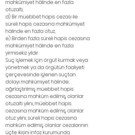
mahkûmiyet hâlinde en fazla 
otuzaltı,
d) Bir müebbet hapis cezası ile 
süreli hapis cezasına mahkûmiyet 
hâlinde en fazla otuz,
e) Birden fazla süreli hapis cezasına 
mahkûmiyet hâlinde en fazla 
yirmisekiz yıldır. 
Suç işlemek için örgüt kurmak veya 
yönetmek ya da örgütün faaliyeti 
çerçevesinde işlenen suçtan 
dolayı mahkûmiyet hâlinde; 
ağırlaştırılmış müebbet hapis 
cezasına mahkûm edilmiş olanlar 
otuzaltı yılını, müebbet hapis 
cezasına mahkûm edilmiş olanlar 
otuz yılını, süreli hapis cezasına 
mahkûm edilmiş olanlar cezalarının 
üçte ikisini infaz kurumunda 