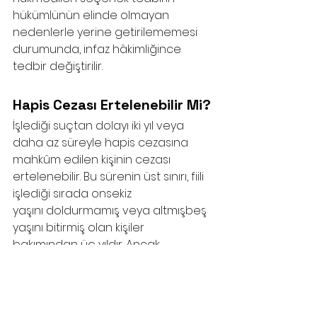
hükümlünün elinde olmayan 
nedenlerle yerine getirilememesi 
durumunda, infaz hâkimliğince 
tedbir değiştirilir.
Hapis Cezası Ertelenebilir Mi?
İşlediği suçtan dolayı iki yıl veya 
daha az süreyle hapis cezasına
mahkûm edilen kişinin cezası 
ertelenebilir. Bu sürenin üst sınırı, fiili 
işlediği sırada onsekiz
yaşını doldurmamış veya altmışbeş 
yaşını bitirmiş olan kişiler 
bakımından üç yıldır. Ancak,
erteleme kararının verilebilmesi için 
kişinin;
a) Daha önce kasıtlı bir suçtan 
dolayı üç aydan fazla hapis 