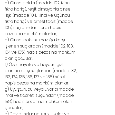
d) Cinsel saldırı (madde 102, ikinci 
fıkra hariç), reşit olmayanla cinsel 
ilişki (madde 104, ikinci ve üçüncü 
fıkra hariç) ve cinsel taciz (madde 
105) suçlarından süreli hapis 
cezasına mahkûm olanlar,
e) Cinsel dokunulmazlığa karşı 
işlenen suçlardan (madde 102, 103, 
104 ve 105) hapis cezasına mahkûm 
olan çocuklar,
f) Özel hayata ve hayatın gizli 
alanına karşı suçlardan (madde 132, 
133, 134, 135, 136, 137 ve 138) süreli 
hapis cezasına mahkûm olanlar,
g) Uyuşturucu veya uyarıcı madde 
imal ve ticareti suçundan (madde 
188) hapis cezasına mahkûm olan 
çocuklar,
h) Devlet sırlarına karşı suçlar ve 