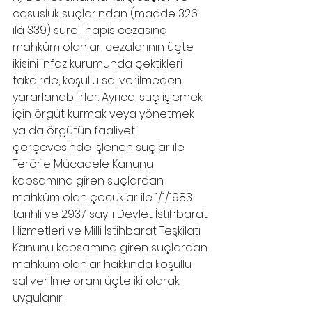
casusluk suçlarından (madde 326 
ilâ 339) süreli hapis cezasına 
mahkûm olanlar, cezalarının üçte 
ikisini infaz kurumunda çektikleri 
takdirde, koşullu salıverilmeden 
yararlanabilirler. Ayrıca, suç işlemek 
için örgüt kurmak veya yönetmek 
ya da örgütün faaliyeti 
çerçevesinde işlenen suçlar ile 
Terörle Mücadele Kanunu 
kapsamına giren suçlardan 
mahkûm olan çocuklar ile 1/1/1983 
tarihli ve 2937 sayılı Devlet İstihbarat 
Hizmetleri ve Milli İstihbarat Teşkilatı 
Kanunu kapsamına giren suçlardan 
mahkûm olanlar hakkında koşullu 
salıverilme oranı üçte iki olarak 
uygulanır.