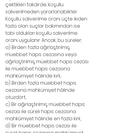
çektikleri takdirde, koşullu 
salıverilmeden yararlanabilirler. 
Koşullu salıverilme oranı üçte ikiden 
fazla olan suçlar bakımından ise 
tabi oldukları koşullu salıverilme 
oranı uygulanır. Ancak, bu süreler;
a) Birden fazla ağırlaştırılmış 
müebbet hapis cezasına veya 
ağırlaştırılmış müebbet hapis cezası 
ile müebbet hapis cezasına 
mahkûmiyet hâlinde kırk,
b) Birden fazla müebbet hapis 
cezasına mahkûmiyet hâlinde 
otuzdört,
c) Bir ağırlaştırılmış müebbet hapis 
cezası ile süreli hapis cezasına 
mahkûmiyet hâlinde en fazla kırk,
d) Bir müebbet hapis cezası ile 
süreli hapis cezasına mahkûmiyet 