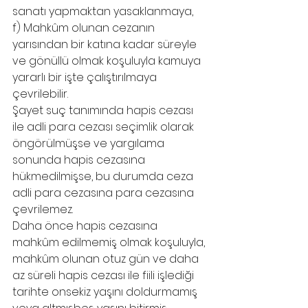
sanatı yapmaktan yasaklanmaya,
f) Mahkûm olunan cezanın 
yarısından bir katına kadar süreyle 
ve gönüllü olmak koşuluyla kamuya 
yararlı bir işte çalıştırılmaya 
çevrilebilir. 
Şayet suç tanımında hapis cezası 
ile adli para cezası seçimlik olarak 
öngörülmüşse ve yargılama 
sonunda hapis cezasına 
hükmedilmişse, bu durumda ceza 
adli para cezasına para cezasına 
çevrilemez. 
Daha önce hapis cezasına 
mahkûm edilmemiş olmak koşuluyla, 
mahkûm olunan otuz gün ve daha 
az süreli hapis cezası ile fiili işlediği 
tarihte onsekiz yaşını doldurmamış 