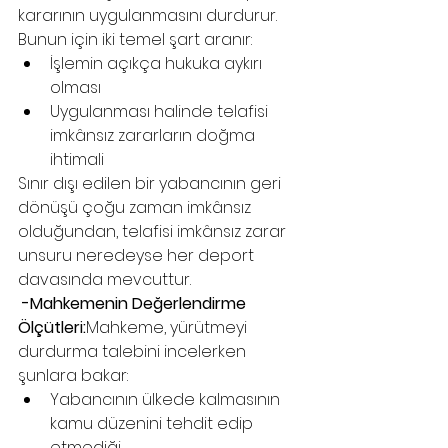
kararının uygulanmasını durdurur. 
Bunun için iki temel şart aranır:
İşlemin açıkça hukuka aykırı 
olması
Uygulanması halinde telafisi 
imkânsız zararların doğma 
ihtimali
Sınır dışı edilen bir yabancının geri 
dönüşü çoğu zaman imkânsız 
olduğundan, telafisi imkânsız zarar 
unsuru neredeyse her deport 
davasında mevcuttur.
 -Mahkemenin Değerlendirme 
Ölçütleri:
Mahkeme, yürütmeyi 
durdurma talebini incelerken 
şunlara bakar:
Yabancının ülkede kalmasının 
kamu düzenini tehdit edip 
etmediği