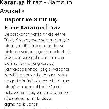
Kararına İtiraz - Samsun
İcra Hukuku
Avukat
Miras Hukuku
Deport ve Sınır Dışı 
Etme Kararına İtiraz
Deport kararı, yani sınır dışı etme, 
Türkiye’de yaşayan yabancılar için 
oldukça kritik bir konudur. Her yıl 
binlerce yabancı, çeşitli nedenlerle 
Göç İdaresi tarafından sınır dışı 
edilme riskiyle karşı karşıya 
kalmaktadır. Ancak birçok yabancı, 
kendisine verilen bu kararın kesin 
ve geri dönüşü olmayan bir durum 
olduğunu sanmaktadır. Oysa ki 
hukuken sınır dışı kararına karşı hem 
itiraz etme
 hem de 
dava 
açma
 hakkı vardır.