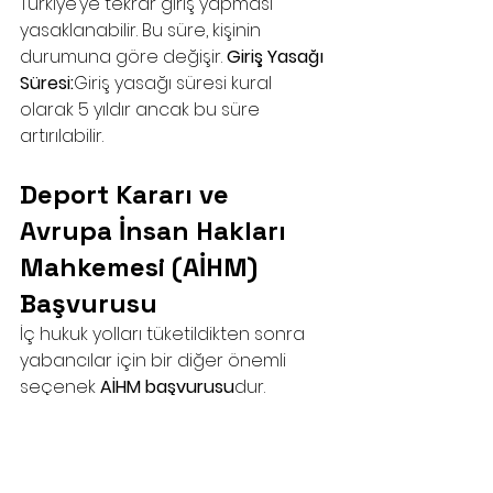
Türkiye’ye tekrar giriş yapması 
yasaklanabilir. Bu süre, kişinin 
durumuna göre değişir. 
Giriş Yasağı 
Süresi:
Giriş yasağı süresi kural 
olarak 5 yıldır ancak bu süre 
artırılabilir.
Deport Kararı ve 
Avrupa İnsan Hakları 
Mahkemesi (AİHM) 
Başvurusu
İç hukuk yolları tüketildikten sonra 
yabancılar için bir diğer önemli 
seçenek 
AİHM başvurusu
dur.
	1. AİHM Başvurusunun 
Şartları:
Bir yabancı, Türkiye’deki 
mahkemelerden sonuç alamazsa, 
Avrupa İnsan Hakları Mahkemesi’ne 