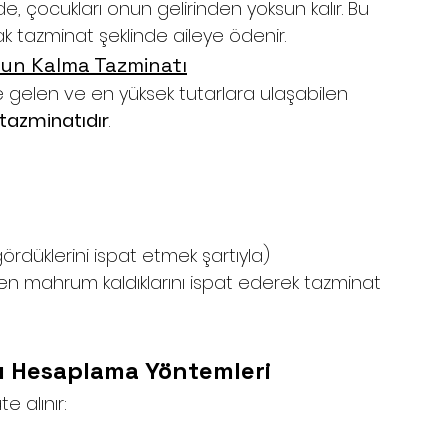
e, çocukları onun gelirinden yoksun kalır. Bu 
 tazminat şeklinde aileye ödenir.
sun Kalma Tazminatı
 gelen ve en yüksek tutarlara ulaşabilen 
tazminatıdır
.
ördüklerini ispat etmek şartıyla)
ten mahrum kaldıklarını ispat ederek tazminat 
tı Hesaplama Yöntemleri
e alınır: