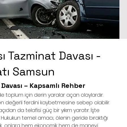
sı Tazminat Davası -
atı Samsun
t Davası – Kapsamlı Rehber
e toplum için derin yaralar açan olaylardır. 
in en değerli ferdini kaybetmesine sebep olabilir. 
an da telafisi güç bir yıkım yaratır. İşte 
Hukukun temel amacı, ölenin geride bıraktığı 
rmek, onlara hem ekonomik hem de manevi 