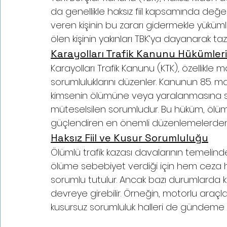
da genellikle haksız fiil kapsamında değerl
veren kişinin bu zararı gidermekle yüküml
ölen kişinin yakınları TBK’ya dayanarak ta
Karayolları Trafik Kanunu Hükümleri
Karayolları Trafik Kanunu (KTK), özellikle m
sorumluluklarını düzenler. Kanunun 85. ma
kimsenin ölümüne veya yaralanmasına se
müteselsilen sorumludur. Bu hüküm, ölüml
güçlendiren en önemli düzenlemelerden b
Haksız Fiil ve Kusur Sorumluluğu
Ölümlü trafik kazası davalarının temelind
ölüme sebebiyet verdiği için hem ceza 
sorumlu tutulur. Ancak bazı durumlarda k
devreye girebilir. Örneğin, motorlu araçlar
kusursuz sorumluluk halleri de gündeme ge