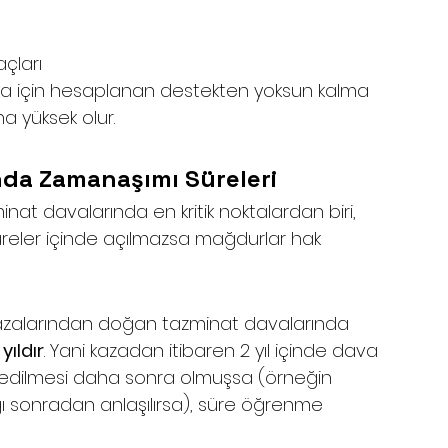
açları
a için hesaplanan destekten yoksun kalma 
ha yüksek olur.
ında Zamanaşımı Süreleri
inat davalarında en kritik noktalardan biri, 
üreler içinde açılmazsa mağdurlar hak 
k kazalarından doğan tazminat davalarında 
 yıldır
. Yani kazadan itibaren 2 yıl içinde dava 
 edilmesi daha sonra olmuşsa (örneğin 
 sonradan anlaşılırsa), süre öğrenme 