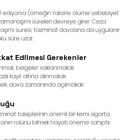
il ediyorsa (örneğin taksirle ölüme sebebiyet 
manaşımı süreleri devreye girer. Ceza 
ımı süresi, tazminat davasına da uygulanır. 
kü süre uzar.
kat Edilmesi Gerekenler
alı, belgeler saklanmalıdır.
lı kayıt altına alınmalıdır.
meli, dava zamanında açılmalıdır.
luğu
inat taleplerinin önemli bir kısmı sigorta 
rtanın rolünü bilmek hayati öneme sahiptir.