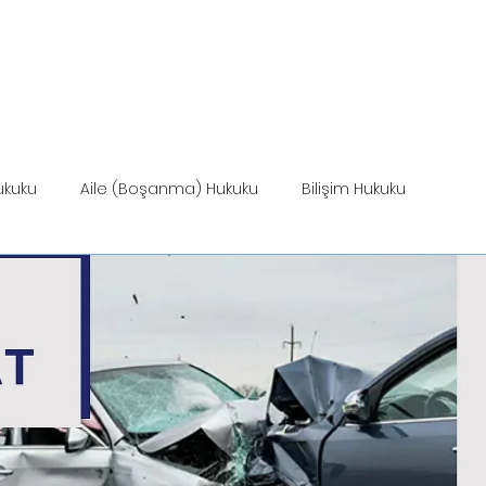
ANASAYFA
HİZMETLER
MEVZUAT
HİZ
ukuku
Aile (Boşanma) Hukuku
Bilişim Hukuku
Miras Hukuku