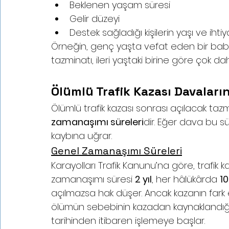
Beklenen yaşam süresi
Gelir düzeyi
Destek sağladığı kişilerin yaşı ve ihtiy
Örneğin, genç yaşta vefat eden bir bab
tazminatı, ileri yaştaki birine göre çok da
Ölümlü Trafik Kazası Davalar
Ölümlü trafik kazası sonrası açılacak tazm
zamanaşımı süreleri
dir. Eğer dava bu s
kaybına uğrar.
Genel Zamanaşımı Süreleri
Karayolları Trafik Kanunu’na göre, trafi
zamanaşımı süresi 
2 yıl
, her hâlükârda 
10
açılmazsa hak düşer. Ancak kazanın fark
ölümün sebebinin kazadan kaynaklandığı
tarihinden itibaren işlemeye başlar.