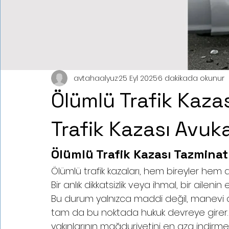
avtahaalyuz
25 Eyl 2025
6 dakikada okunur
Ölümlü Trafik Kaza
Trafik Kazası Avuk
Ölümlü Trafik Kazası Tazmina
Ölümlü trafik kazaları, hem bireyler hem d
Bir anlık dikkatsizlik veya ihmal, bir ailen
Bu durum yalnızca maddi değil, manevi açıd
tam da bu noktada hukuk devreye girer. 
yakınlarının mağduriyetini en aza indi