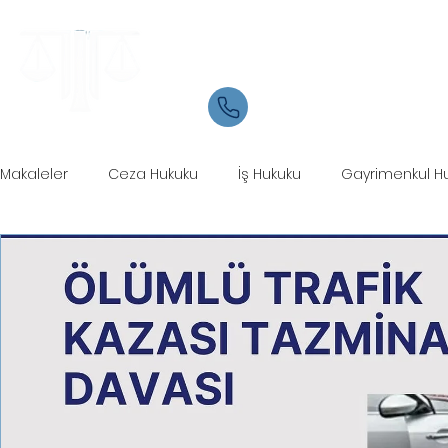
Samsun Avukat
İletişim
05534084721
Makaleler
Ceza Hukuku
İş Hukuku
Gayrimenkul H
Ticaret Hukuku
Marka Patent Hukuku
İcra Hukuku