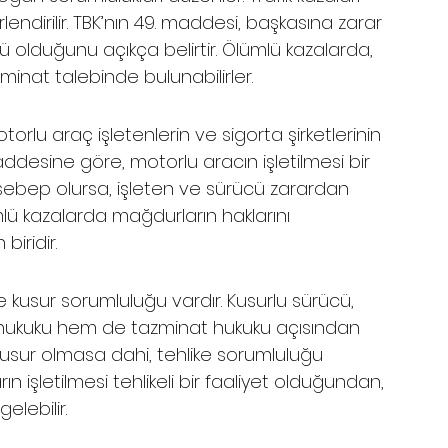
endirilir. TBK’nın 49. maddesi, başkasına zarar 
ü olduğunu açıkça belirtir. Ölümlü kazalarda, 
zminat talebinde bulunabilirler.
otorlu araç işletenlerin ve sigorta şirketlerinin 
ddesine göre, motorlu aracın işletilmesi bir 
bep olursa, işleten ve sürücü zarardan 
ü kazalarda mağdurların haklarını 
iridir.
e kusur sorumluluğu vardır. Kusurlu sürücü, 
hukuku hem de tazminat hukuku açısından 
usur olmasa dahi, tehlike sorumluluğu 
ın işletilmesi tehlikeli bir faaliyet olduğundan, 
lebilir.