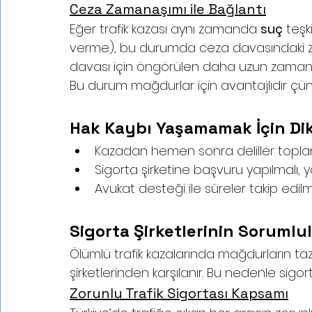
Ceza Zamanaşımı ile Bağlantı
Eğer trafik kazası aynı zamanda 
suç
 teşk
verme), bu durumda ceza davasındaki za
davası için öngörülen daha uzun zamanaş
Bu durum mağdurlar için avantajlıdır çün
Hak Kaybı Yaşamamak İçin Dik
Kazadan hemen sonra deliller toplanm
Sigorta şirketine başvuru yapılmalı, yazı
Avukat desteği ile süreler takip edil
Sigorta Şirketlerinin Sorumlu
Ölümlü trafik kazalarında mağdurların tazm
şirketlerinden karşılanır. Bu nedenle sigo
Zorunlu Trafik Sigortası Kapsamı