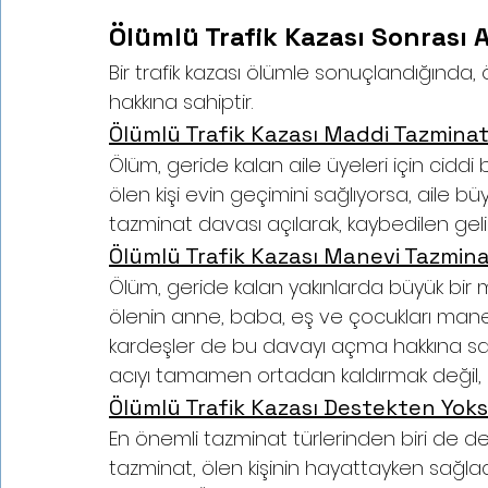
Ölümlü Trafik Kazası Sonrası 
Bir trafik kazası ölümle sonuçlandığında, ö
hakkına sahiptir.
Ölümlü Trafik Kazası Maddi Tazminat
Ölüm, geride kalan aile üyeleri için ciddi 
ölen kişi evin geçimini sağlıyorsa, aile b
tazminat davası açılarak, kaybedilen gelir t
Ölümlü Trafik Kazası Manevi Tazmina
Ölüm, geride kalan yakınlarda büyük bir m
ölenin anne, baba, eş ve çocukları manev
kardeşler de bu davayı açma hakkına sa
acıyı tamamen ortadan kaldırmak değil, b
Ölümlü Trafik Kazası Destekten Yok
En önemli tazminat türlerinden biri de d
tazminat, ölen kişinin hayattayken sağlad