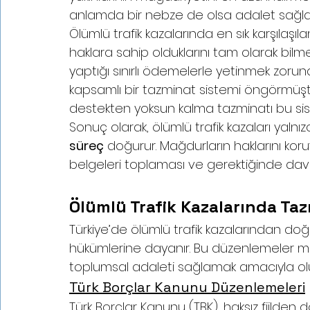
anlamda bir nebze de olsa adalet sağla
Ölümlü trafik kazalarında en sık karşılaşıl
haklara sahip olduklarını tam olarak bilme
yaptığı sınırlı ödemelerle yetinmek zorund
kapsamlı bir tazminat sistemi öngörmüşt
destekten yoksun kalma tazminatı bu sist
Sonuç olarak, ölümlü trafik kazaları yalnı
süreç
 doğurur. Mağdurların haklarını koru
belgeleri toplaması ve gerektiğinde dav
Ölümlü Trafik Kazalarında Ta
Türkiye’de ölümlü trafik kazalarından doğ
hükümlerine dayanır. Bu düzenlemeler ma
toplumsal adaleti sağlamak amacıyla ol
Türk Borçlar Kanunu Düzenlemeleri
Türk Borçlar Kanunu (TBK), haksız fiilden d