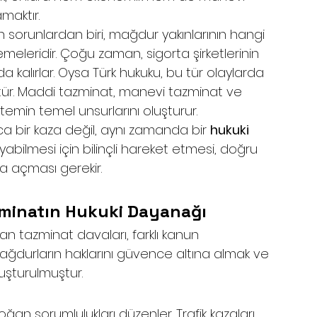
maktır.
an sorunlardan biri, mağdur yakınlarının hangi 
meleridir. Çoğu zaman, sigorta şirketlerinin 
a kalırlar. Oysa Türk hukuku, bu tür olaylarda 
ür. Maddi tazminat, manevi tazminat ve 
emin temel unsurlarını oluşturur.
zca bir kaza değil, aynı zamanda bir 
hukuki 
yabilmesi için bilinçli hareket etmesi, doğru 
a açması gerekir.
zminatın Hukuki Dayanağı
an tazminat davaları, farklı kanun 
ğdurların haklarını güvence altına almak ve 
uşturulmuştur.
oğan sorumlulukları düzenler. Trafik kazaları 