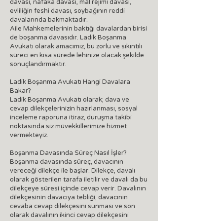
davası, nafaka davası, mal rejimi davası,
evliliğin feshi davası, soybağının reddi
davalarında bakmaktadır.
Aile Mahkemelerinin baktığı davalardan birisi
de boşanma davasıdır. Ladik Boşanma
Avukatı olarak amacımız, bu zorlu ve sıkıntılı
süreci en kısa sürede lehinize olacak şekilde
sonuçlandırmaktır.
Ladik Boşanma Avukatı Hangi Davalara
Bakar?
Ladik Boşanma Avukatı olarak; dava ve
cevap dilekçelerinizin hazırlanması, sosyal
inceleme raporuna itiraz, duruşma takibi
noktasında siz müvekkillerimize hizmet
vermekteyiz.
Boşanma Davasında Süreç Nasıl İşler?
Boşanma davasında süreç, davacının
vereceği dilekçe ile başlar. Dilekçe, davalı
olarak gösterilen tarafa iletilir ve davalı da bu
dilekçeye süresi içinde cevap verir. Davalının
dilekçesinin davacıya tebliği, davacının
cevaba cevap dilekçesini sunması ve son
olarak davalının ikinci cevap dilekçesini