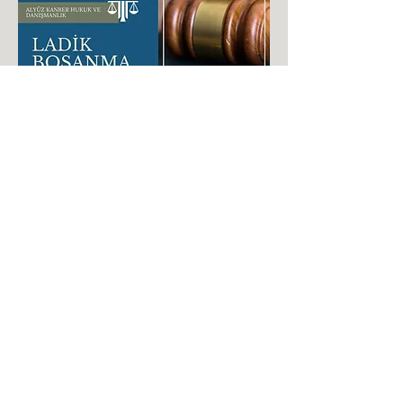
©2024 Avukat Taha Alyüz
Yasal Uyarı
Bu web sitesi ve içindeki
bilgiler, Türkiye Barolar Birliği'nin Meslek
Kurallarına ve Avukatlık Reklam Yasağı
Yönetmeliği'ne uygun şekilde
tasarlanmıştır. Sitenin kendisi, logosu ve
içeriği, reklam iş geliştirme ve benzeri
amaçlar için kullanılamaz. Bu web
sitesine link yaratmak yasaktır. Web
sitemizde yer alan bilgiler hukuki mütalaa
veya tavsiye değildir.