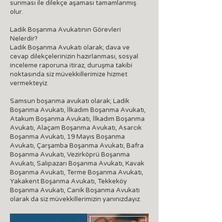
sunması ile dilekçe aşaması tamamlanmış
olur.
Ladik Boşanma Avukatının Görevleri
Nelerdir?
Ladik Boşanma Avukatı olarak; dava ve
cevap dilekçelerinizin hazırlanması, sosyal
inceleme raporuna itiraz, duruşma takibi
noktasında siz müvekkillerimize hizmet
vermekteyiz.
Samsun boşanma avukatı olarak; Ladik
Boşanma Avukatı, İlkadım Boşanma Avukatı,
Atakum Boşanma Avukatı, İlkadım Boşanma
Avukatı, Alaçam Boşanma Avukatı, Asarcık
Boşanma Avukatı, 19 Mayıs Boşanma
Avukatı, Çarşamba Boşanma Avukatı, Bafra
Boşanma Avukatı, Vezirköprü Boşanma
Avukatı, Salıpazarı Boşanma Avukatı, Kavak
Boşanma Avukatı, Terme Boşanma Avukatı,
Yakakent Boşanma Avukatı, Tekkeköy
Boşanma Avukatı, Canik Boşanma Avukatı
olarak da siz müvekkillerimizin yanınızdayız.