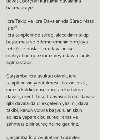
davası, borçtan kurtulma davalarına
bakmaktayız.
İcra Takip ve İcra Davalarında Süreç Nasıl
İşler?
İcra takiplerinde süreç, alacaklının takip
başlatması ve ödeme emrinin borçluya
tebliği ile başlar. İcra davaları ise
mahiyetine göre itiraz veya dava olarak
açılmaktadır.
Çarşamba icra avukatı olarak; icra
takiplerinizin yürütülmesi, itirazın iptali,
itirazın kaldırılması, borçtan kurtulma
davası, menfi tespit davası istirdat davası
gibi davalarda dilekçelerin yazımı, dava
takibi, kanun yoluna başvuruları sizin
adınıza yaparak bu süreci rahat ve
zahmetsiz bir süreç haline getiririz.
Çarşamba İcra Avukatının Görevleri