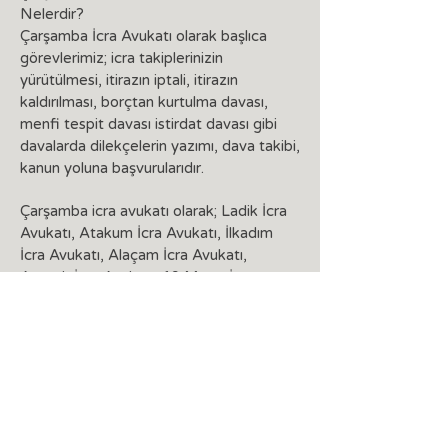
Nelerdir?
Çarşamba İcra Avukatı olarak başlıca
görevlerimiz; icra takiplerinizin
yürütülmesi, itirazın iptali, itirazın
kaldırılması, borçtan kurtulma davası,
menfi tespit davası istirdat davası gibi
davalarda dilekçelerin yazımı, dava takibi,
kanun yoluna başvurularıdır.
Çarşamba icra avukatı olarak; Ladik İcra
Avukatı, Atakum İcra Avukatı, İlkadım
İcra Avukatı, Alaçam İcra Avukatı,
Asarcık İcra Avukatı, 19 Mayıs İcra
Avukatı, Bafra İcra Avukatı, Vezirköprü
İcra Avukatı, Salıpazarı İcra Avukatı,
Kavak İcra Avukatı, Terme İcra Avukatı,
Yakakent İcra Avukatı, Tekkeköy İcra
Avukatı, Canik İcra Avukatı olarak da siz
müvekkillerimizin yanınızdayız.