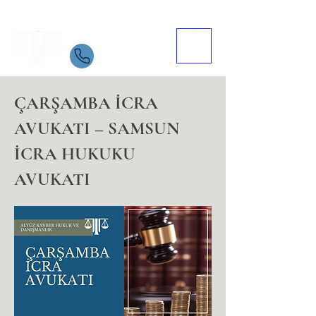
Samsun Avukat
İletişim
05534084721
ÇARŞAMBA İCRA
AVUKATI – SAMSUN
İCRA HUKUKU
AVUKATI