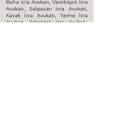
Bafra İcra Avukatı, Vezirköprü İcra
Avukatı, Salıpazarı İcra Avukatı,
Kavak İcra Avukatı, Terme İcra
Avukatı, Yakakent İcra Avukatı,
Tekkeköy İcra Avukatı, Canik İcra
Avukatı olarak da siz
müvekkillerimizin yanınızdayız.
©2024 Avukat Taha Alyüz
Yasal Uyarı
Bu web sitesi ve içindeki
bilgiler, Türkiye Barolar Birliği'nin Meslek