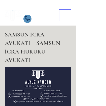
Samsun Avukat
İletişim
05534084721
SAMSUN İCRA
AVUKATI – SAMSUN
İCRA HUKUKU
AVUKATI