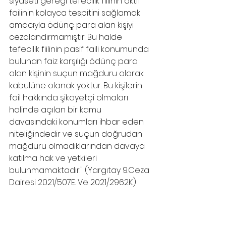
siyaseti gereği tefecilik fiilinin aktif 
failinin kolayca tespitini sağlamak 
amacıyla ödünç para alan kişiyi 
cezalandırmamıştır. Bu halde 
tefecilik fiilinin pasif faili konumunda 
bulunan faiz karşılığı ödünç para 
alan kişinin suçun mağduru olarak 
kabulüne olanak yoktur. Bu kişilerin 
fail hakkında şikayetçi olmaları 
halinde açılan bir kamu 
davasındaki konumları ihbar eden 
niteliğindedir ve suçun doğrudan 
mağduru olmadıklarından davaya 
katılma hak ve yetkileri 
bulunmamaktadır." (Yargıtay 9.Ceza 
Dairesi 2021/507E. Ve 2021/2962K.)