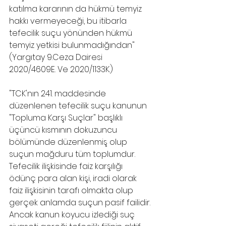
katılma kararının da hükmü temyiz 
hakkı vermeyeceği, bu itibarla 
tefecilik suçu yönünden hükmü 
temyiz yetkisi bulunmadığından" 
(Yargıtay 9.Ceza Dairesi 
2020/4609E. Ve 2020/1133K.)
"TCK'nın 241. maddesinde 
düzenlenen tefecilik suçu kanunun 
"Topluma Karşı Suçlar" başlıklı 
üçüncü kısmının dokuzuncu 
bölümünde düzenlenmiş olup 
suçun mağduru tüm toplumdur. 
Tefecilik ilişkisinde faiz karşılığı 
ödünç para alan kişi, iradi olarak 
faiz ilişkisinin tarafı olmakta olup 
gerçek anlamda suçun pasif failidir. 
Ancak kanun koyucu izlediği suç 