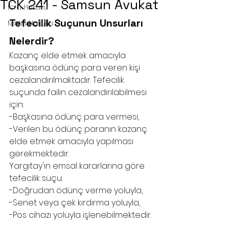
TCK 241 - Samsun Avukat
İcra Hukuku
Tefecilik Suçunun Unsurları 
Miras Hukuku
Nelerdir?
Kazanç elde etmek amacıyla 
başkasına ödünç para veren kişi 
cezalandırılmaktadır. Tefecilik 
suçunda failin cezalandırılabilmesi 
için:
-Başkasına ödünç para vermesi,
-Verilen bu ödünç paranın kazanç 
elde etmek amacıyla yapılması 
gerekmektedir. 
Yargıtay'ın emsal kararlarına göre 
tefecilik suçu:
-Doğrudan ödünç verme yoluyla,
-Senet veya çek kırdırma yoluyla,
-Pos cihazı yoluyla işlenebilmektedir.