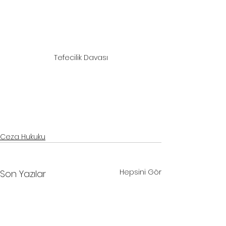
Tefecilik Davası
samsun ceza davası avukatı
, 
samsun ceza avukatı
, 
samsun ağır ceza 
avukatı
, 
samsun hukuk bürosu
, 
samsun avukat
samsun ceza davası avukatı
, 
samsun ceza avukatı
, 
samsun ağır 
ceza avukatı
, 
samsun hukuk bürosu
, 
samsun avukat
Ceza Hukuku
Hepsini Gör
Son Yazılar