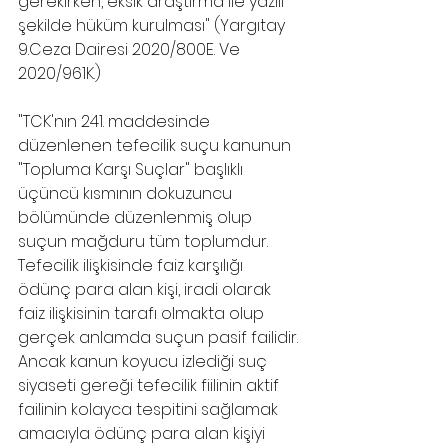
gerekirken, eksik araştırma ile yazılı 
şekilde hüküm kurulması" (Yargıtay 
9.Ceza Dairesi 2020/800E. Ve 
2020/961K.)
"TCK'nın 241. maddesinde 
düzenlenen tefecilik suçu kanunun 
"Topluma Karşı Suçlar" başlıklı 
üçüncü kısmının dokuzuncu 
bölümünde düzenlenmiş olup 
suçun mağduru tüm toplumdur. 
Tefecilik ilişkisinde faiz karşılığı 
ödünç para alan kişi, iradi olarak 
faiz ilişkisinin tarafı olmakta olup 
gerçek anlamda suçun pasif failidir. 
Ancak kanun koyucu izlediği suç 
siyaseti gereği tefecilik fiilinin aktif 
failinin kolayca tespitini sağlamak 
amacıyla ödünç para alan kişiyi 