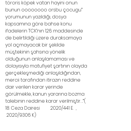
töroris köpek vatan hayini onun 
bunun oooooooo orsbu çocugu” 
yorumunun yazıldığı, dosya 
kapsamına göre bahse konu 
ifadelerin TCK’nın 126. maddesinde 
de belirtildiği üzere duraksamaya 
yol açmayacak bir şekilde 
müştekinin şahsına yönelik 
olduğunun anlaşılamaması ve 
dolayısıyla matufiyet şartının olayda 
gerçekleşmediği anlaşıldığından, 
mercii tarafından itirazın reddine 
dair verilen karar yerinde 
görülmekle, kanun yararına bozma 
talebinin reddine karar verilmiştir….”( 
18. Ceza Dairesi         2020/441 E.  , 
 2020/9306 K.)