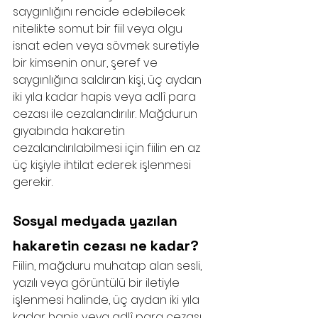
saygınlığını rencide edebilecek 
nitelikte somut bir fiil veya olgu 
isnat eden veya sövmek suretiyle 
bir kimsenin onur, şeref ve 
saygınlığına saldıran kişi, üç aydan 
iki yıla kadar hapis veya adlî para 
cezası ile cezalandırılır. Mağdurun 
gıyabında hakaretin 
cezalandırılabilmesi için fiilin en az 
üç kişiyle ihtilat ederek işlenmesi 
gerekir.
Sosyal medyada yazılan 
hakaretin cezası ne kadar?
Fiilin, mağduru muhatap alan sesli, 
yazılı veya görüntülü bir iletiyle 
işlenmesi halinde, üç aydan iki yıla 
kadar hapis veya adlî para cezası 