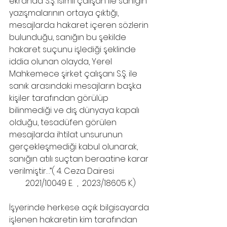
ekranda S.Ş. isimli çalışan ile sanığın 
yazışmalarının ortaya çıktığı, 
mesajlarda hakaret içeren sözlerin 
bulunduğu, sanığın bu şekilde 
hakaret suçunu işlediği şeklinde 
iddia olunan olayda, Yerel 
Mahkemece şirket çalışanı S.Ş. ile 
sanık arasındaki mesajların başka 
kişiler tarafından görülüp 
bilinmediği ve dış dünyaya kapalı 
olduğu, tesadüfen görülen 
mesajlarda ihtilat unsurunun 
gerçekleşmediği kabul olunarak, 
sanığın atılı suçtan beraatine karar 
verilmiştir…”( 4. Ceza Dairesi 
        2021/10049 E.  ,  2023/18605 K.)
İşyerinde herkese açık bilgisayarda 
işlenen hakaretin kim tarafından 