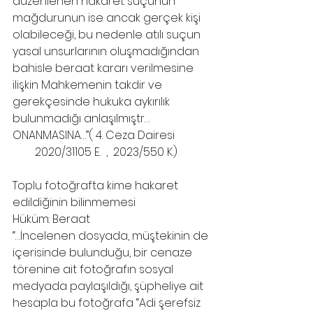
düzenlenen hakaret suçunun 
mağdurunun ise ancak gerçek kişi 
olabileceği, bu nedenle atılı suçun 
yasal unsurlarının oluşmadığından 
bahisle beraat kararı verilmesine 
ilişkin Mahkemenin takdir ve 
gerekçesinde hukuka aykırılık 
bulunmadığı anlaşılmıştr… 
ONANMASINA…”( 4. Ceza Dairesi 
        2020/31105 E.  ,  2023/550 K.)
Toplu fotoğrafta kime hakaret 
edildiğinin bilinmemesi
Hüküm: Beraat
“…İncelenen dosyada, müştekinin de 
içerisinde bulunduğu, bir cenaze 
törenine ait fotoğrafın sosyal 
medyada paylaşıldığı, şüpheliye ait 
hesapla bu fotoğrafa “Adi şerefsiz 