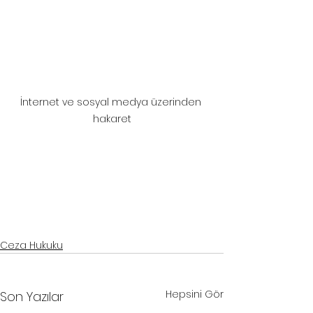
İnternet ve sosyal medya üzerinden 
hakaret
samsun ceza davası avukatı
, 
samsun ceza avukatı
, 
samsun ağır ceza 
avukatı
, 
samsun hukuk bürosu
, 
samsun avukat
samsun ceza davası avukatı
, 
samsun ceza avukatı
, 
samsun ağır 
ceza avukatı
, 
samsun hukuk bürosu
, 
samsun avukat
Ceza Hukuku
Hepsini Gör
Son Yazılar