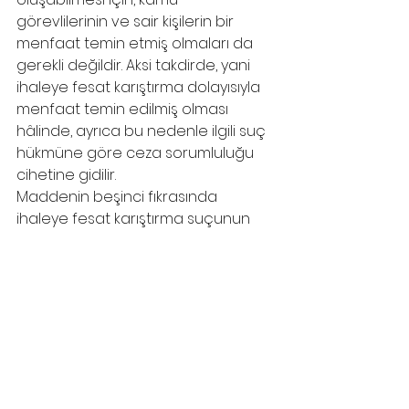
görevlilerinin ve sair kişilerin bir 
menfaat temin etmiş olmaları da 
gerekli değildir. Aksi takdirde, yani 
ihaleye fesat karıştırma dolayısıyla 
menfaat temin edilmiş olması 
hâlinde, ayrıca bu nedenle ilgili suç 
hükmüne göre ceza sorumluluğu 
cihetine gidilir.
Maddenin beşinci fıkrasında 
ihaleye fesat karıştırma suçunun 
uygulama alanı genişletilmiştir. Buna 
göre; yukarıdaki fıkralar hükümleri, 
kamu kurum veya kuruluşları 
aracılığı ile yapılan artırma veya 
eksiltmeler ile kamu kurumu 
niteliğindeki meslek kuruluşları, 
kamu kurum veya kuruluşlarının ya 
da kamu kurumu niteliğindeki 