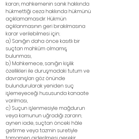
kararı, mahkemenin sanık hakkında 
hükmettiği ceza hakkında hükmünü 
açıklamamasıdır. Hükmün 
açıklanmasının geri bırakılmasına 
karar verilebilmesi için;
a) Sanığın daha önce kasıtlı bir 
suçtan mahkûm olmamış 
bulunması,
b) Mahkemece, sanığın kişilik 
özellikleri ile duruşmadaki tutum ve 
davranışları göz önünde 
bulundurularak yeniden suç 
işlemeyeceği hususunda kanaate 
varılması,
c) Suçun işlenmesiyle mağdurun 
veya kamunun uğradığı zararın; 
aynen iade, suçtan önceki hâle 
getirme veya tazmin suretiyle 
tamamen giderilmesi gerekir. 