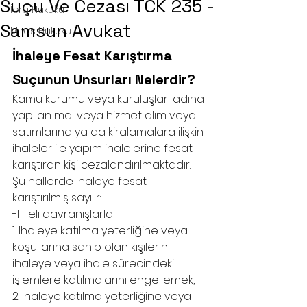
Suçu Ve Cezası TCK 235 -
İcra Hukuku
Samsun Avukat
Miras Hukuku
İhaleye Fesat Karıştırma 
Suçunun Unsurları Nelerdir?
Kamu kurumu veya kuruluşları adına 
yapılan mal veya hizmet alım veya 
satımlarına ya da kiralamalara ilişkin 
ihaleler ile yapım ihalelerine fesat 
karıştıran kişi cezalandırılmaktadır. 
Şu hallerde ihaleye fesat 
karıştırılmış sayılır:
-Hileli davranışlarla;
1. İhaleye katılma yeterliğine veya 
koşullarına sahip olan kişilerin 
ihaleye veya ihale sürecindeki 
işlemlere katılmalarını engellemek,
2. İhaleye katılma yeterliğine veya 