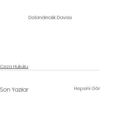
Dolandırıcılık Davası
samsun ceza davası avukatı
, 
samsun ceza avukatı
, 
samsun ağır ceza 
avukatı
, 
samsun hukuk bürosu
, 
samsun avukat
samsun ceza davası avukatı
, 
samsun ceza avukatı
, 
samsun ağır 
ceza avukatı
, 
samsun hukuk bürosu
, 
samsun avukat
Ceza Hukuku
Hepsini Gör
Son Yazılar