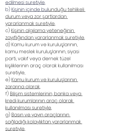
edilmesi suretiyle
,
b) 
Kişinin içinde bul
unduğu tehlikeli 
durum veya zor şartlardan 
yararlanmak suretiyle
,
c) 
Kişinin algılama yeteneğinin 
zayıflığından yararlanmak suretiyle
,
d) Kamu kurum ve kuruluşlarının, 
kamu meslek kuruluşlarının, siyasi 
parti, vakıf veya dernek tüzel 
kişiliklerinin araç olarak kullanılması 
suretiyle,
e) 
Kamu kurum ve kuruluşlarının 
zararına olarak
,
f) 
Bilişim sistemlerinin, banka veya 
kredi kurumlarının araç olarak 
kullanılması suretiyle
,
g) 
Basın ve yayın araçlarının 
sağladığı kolaylıktan yararlanmak 
suretiyle
,