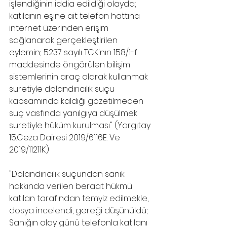
işlendiğinin iddia edildiği olayda; 
katılanın eşine ait telefon hattına 
internet üzerinden erişim 
sağlanarak gerçekleştirilen 
eylemin; 5237 sayılı TCK'nın 158/1-f 
maddesinde öngörülen bilişim 
sistemlerinin araç olarak kullanmak 
suretiyle dolandırıcılık suçu 
kapsamında kaldığı gözetilmeden 
suç vasfında yanılgıya düşülmek 
suretiyle hüküm kurulması" (Yargıtay 
15.Ceza Dairesi 2019/6116E. Ve 
2019/11211K.)
"Dolandırıcılık suçundan sanık 
hakkında verilen beraat hükmü 
katılan tarafından temyiz edilmekle, 
dosya incelendi, gereği düşünüldü;
Sanığın olay günü telefonla katılanı 