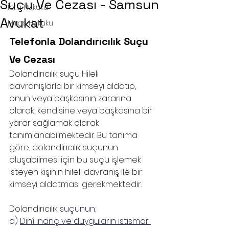
Suçu Ve Cezası - Samsun
İcra Hukuku
Avukat
Miras Hukuku
Telefonla Dolandırıcılık Suçu 
Ve Cezası
Dolandırıcılık suçu Hileli 
davranışlarla bir kimseyi aldatıp, 
onun veya başkasının zararına 
olarak, kendisine veya başkasına bir 
yarar sağlamak olarak 
tanımlanabilmektedir. Bu tanıma 
göre, dolandırıcılık suçunun 
oluşabilmesi için bu suçu işlemek 
isteyen kişinin hileli davranış ile bir 
kimseyi aldatması gerekmektedir.
Dolandırıcılık
 suçunun;
a) 
Dinî inanç ve duyguların istismar 