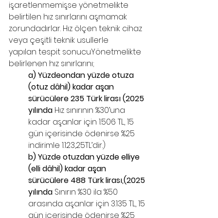
işaretlenmemişse yönetmelikte 
belirtilen hız sınırlarını aşmamak 
zorundadırlar. Hız ölçen teknik cihaz 
veya çeşitli teknik usullerle
yapılan tespit sonucuYönetmelikte 
belirlenen hız sınırlarını;
a) Yüzdeondan yüzde otuza 
(otuz dâhil) kadar aşan 
sürücülere 235 Türk lirası (2025 
yılında 
Hız sınırının %30’una 
kadar aşanlar için 1.506 TL, 15 
gün içerisinde ödenirse %25 
indirimle 1.123,25TL’dir.)
b) Yüzde otuzdan yüzde elliye 
(elli dâhil) kadar aşan 
sürücülere 488 Türk lirası,(2025 
yılında 
Sınırın %30 ila %50 
arasında aşanlar için 3.135 TL, 15 
gün içerisinde ödenirse %25 