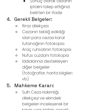
Sonuç olarak cezanın 
iptalini talep ettiğinizi 
belirten bir ifade.
Gerekli Belgeler:
İtiraz dilekçesi.
Cezanın tebliğ edildiği 
idari para cezası karar 
tutanağının fotokopisi.
Araç ruhsatının fotokopisi.
Nüfus cüzdanı fotokopisi.
İddialarınızı destekleyen 
diğer belgeler 
(fotoğraflar, harita bilgileri 
vb.).
Mahkeme Kararı:
Sulh Ceza Hakimliği, 
dilekçeyi ve ekindeki 
belgeleri inceleyerek bir 
karar verir. Hakim, gerekli 