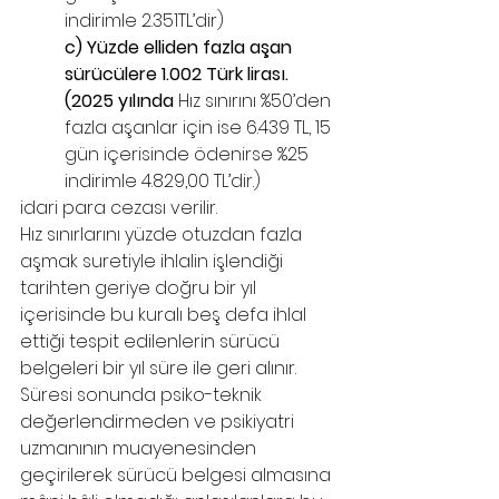
indirimle 2.351TL’dir)
c) Yüzde elliden fazla aşan 
sürücülere 1.002 Türk lirası.
(2025 yılında 
Hız sınırını %50’den 
fazla aşanlar için ise 6.439 TL, 15 
gün içerisinde ödenirse %25 
indirimle 4.829,00 TL’dir.)
idari para cezası verilir.
Hız sınırlarını yüzde otuzdan fazla 
aşmak suretiyle ihlalin işlendiği 
tarihten geriye doğru bir yıl 
içerisinde bu kuralı beş defa ihlal 
ettiği tespit edilenlerin sürücü 
belgeleri bir yıl süre ile geri alınır. 
Süresi sonunda psiko-teknik 
değerlendirmeden ve psikiyatri 
uzmanının muayenesinden 
geçirilerek sürücü belgesi almasına 