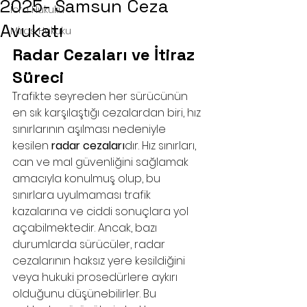
2025- Samsun Ceza
İcra Hukuku
Avukatı
Miras Hukuku
Radar Cezaları ve İtiraz 
Süreci
Trafikte seyreden her sürücünün 
en sık karşılaştığı cezalardan biri, hız 
sınırlarının aşılması nedeniyle 
kesilen 
radar cezaları
dır. Hız sınırları, 
can ve mal güvenliğini sağlamak 
amacıyla konulmuş olup, bu 
sınırlara uyulmaması trafik 
kazalarına ve ciddi sonuçlara yol 
açabilmektedir. Ancak, bazı 
durumlarda sürücüler, radar 
cezalarının haksız yere kesildiğini 
veya hukuki prosedürlere aykırı 
olduğunu düşünebilirler. Bu 