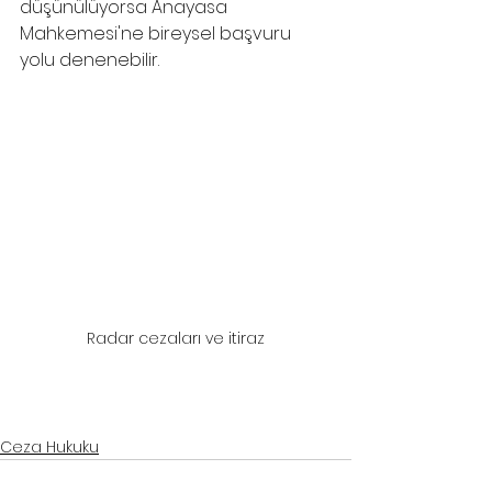
düşünülüyorsa Anayasa 
Mahkemesi'ne bireysel başvuru 
yolu denenebilir.
Radar cezaları ve itiraz
samsun ceza avukatı
, 
samsun ceza davası avukatı
, 
samsun avukat
, 
samsun hukuk bürosu
samsun ceza avukatı
, 
samsun ceza davası avukatı
, 
samsun avukat
, 
samsun hukuk bürosu
Ceza Hukuku