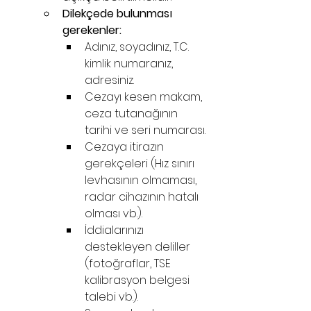
Dilekçede bulunması 
gerekenler:
Adınız, soyadınız, T.C. 
kimlik numaranız, 
adresiniz.
Cezayı kesen makam, 
ceza tutanağının 
tarihi ve seri numarası.
Cezaya itirazın 
gerekçeleri (Hız sınırı 
levhasının olmaması, 
radar cihazının hatalı 
olması vb.).
İddialarınızı 
destekleyen deliller 
(fotoğraflar, TSE 
kalibrasyon belgesi 
talebi vb.).