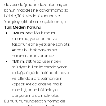
davası, doğrudan düzenlenmiş bir 
kanun maddesine dayanmamakla 
birlikte, Türk Medeni Kanunu ve 
Yargıtay içtihatları ile şekillenmiştir.
Türk Medeni Kanunu
TMK m. 683:
 Malik, malını 
kullanma, yararlanma ve 
tasarruf etme yetkisine sahiptir. 
Ancak bu hak başkasının 
hakkına zarar veremez.
TMK m. 718:
 Arazi üzerindeki 
mülkiyet, kullanılmasında yarar 
olduğu ölçüde üstündeki hava 
ve altındaki arz katmanlarını 
kapsar. Ayrıca araziye malik 
olan kişi, onun bütünleyici 
parçalarına da malik olur.
Bu hüküm, muhdesatın normalde 