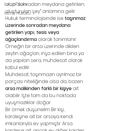
olup “sonradan meydana getirilen, 
İcra Hukuku
oluşturulan şey” anlamına gelir. 
Miras Hukuku
Hukuk terminolojisinde ise 
taşınmaz 
üzerinde sonradan meydana 
getirilen yapı, tesis veya 
ağaçlandırma
 olarak tanımlanır. 
Örneğin bir arsa üzerinde dikilen 
zeytin ağaçları, inşa edilen bina ya 
da yapılan sera, muhdesat olarak 
kabul edilir.
Muhdesat, taşınmazın ayrılmaz bir 
parçası niteliğinde olsa da, bazen 
arsa malikinden farklı bir kişiye
 ait 
olabilir. İşte tam da bu noktada 
uyuşmazlıklar doğar.
Bir örnek düşünelim: Bir kişi, 
kardeşine ait bir arsaya kendi 
imkanlarıyla ev yapmıştır. Arsa 
kardeşe ait, ancak ev diğer kardeş 