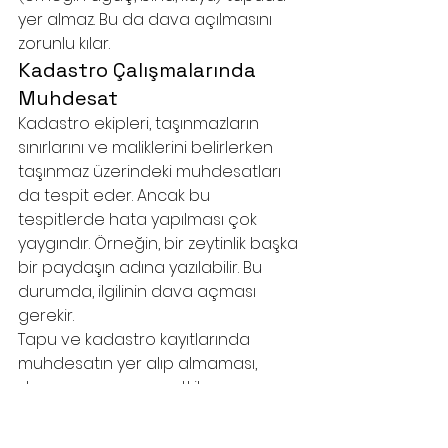
yer almaz. Bu da dava açılmasını 
zorunlu kılar.
Kadastro Çalışmalarında 
Muhdesat
Kadastro ekipleri, taşınmazların 
sınırlarını ve maliklerini belirlerken 
taşınmaz üzerindeki muhdesatları 
da tespit eder. Ancak bu 
tespitlerde hata yapılması çok 
yaygındır. Örneğin, bir zeytinlik başka 
bir paydaşın adına yazılabilir. Bu 
durumda, ilgilinin dava açması 
gerekir.
Tapu ve kadastro kayıtlarında 
muhdesatın yer alıp almaması, 
davanın sonucunu etkilemez. 
Çünkü mahkeme, 
fiili durumu
 esas 
alır. Eğer muhdesat gerçekten bir 