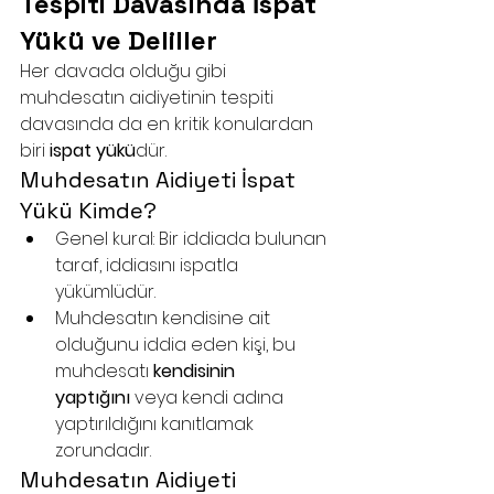
Tespiti Davasında İspat 
Yükü ve Deliller
Her davada olduğu gibi 
muhdesatın aidiyetinin tespiti 
davasında da en kritik konulardan 
biri 
ispat yükü
dür.
Muhdesatın Aidiyeti İspat 
Yükü Kimde?
Genel kural: Bir iddiada bulunan 
taraf, iddiasını ispatla 
yükümlüdür.
Muhdesatın kendisine ait 
olduğunu iddia eden kişi, bu 
muhdesatı 
kendisinin 
yaptığını
 veya kendi adına 
yaptırıldığını kanıtlamak 
zorundadır.
Muhdesatın Aidiyeti 