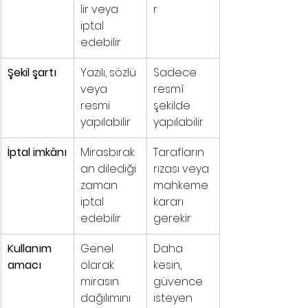
lir veya 
r
iptal 
edebilir
Şekil şartı
Yazılı, sözlü 
Sadece 
veya 
resmî 
resmi 
şekilde 
yapılabilir
yapılabilir
İptal imkânı
Mirasbırak
Tarafların 
an dilediği 
rızası veya 
zaman 
mahkeme 
iptal 
kararı 
edebilir
gerekir
Kullanım 
Genel 
Daha 
amacı
olarak 
kesin, 
mirasın 
güvence 
dağılımını 
isteyen 