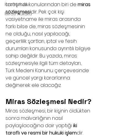
tartışmalı konularından biri de 
miras 
İcra Hukuku
sözleşmesi
dir. Pek çok kişi 
Miras Hukuku
vasiyetname ile miras arasında 
farkı bilse de, miras sözleşmesinin 
ne olduğu, nasıl yapılacağı, 
geçerlilik şartları, iptal ve fesih 
durumları konusunda ayrıntılı bilgiye 
sahip değildir. Bu yazıda, miras 
sözleşmesiyle ilgili tüm detayları, 
Türk Medeni Kanunu çerçevesinde 
ve güncel yargı kararlarına 
değinerek ele alacağız.
Miras Sözleşmesi Nedir?
Miras sözleşmesi, bir kişinin öldükten 
sonra malvarlığının nasıl 
paylaşılacağına dair yaptığı 
iki 
taraflı ve resmi bir hukuki işlem
dir. 