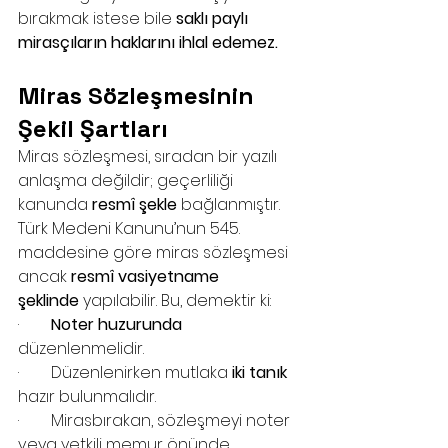
bırakmak istese bile 
saklı paylı 
mirasçıların haklarını ihlal edemez.
Miras Sözleşmesinin 
Şekil Şartları
Miras sözleşmesi, sıradan bir yazılı 
anlaşma değildir; geçerliliği 
kanunda 
resmî şekle
 bağlanmıştır. 
Türk Medeni Kanunu’nun 545. 
maddesine göre miras sözleşmesi 
ancak 
resmî vasiyetname 
şeklinde
 yapılabilir. Bu, demektir ki:
·        
Noter huzurunda
düzenlenmelidir.
·        Düzenlenirken mutlaka 
iki tanık
hazır bulunmalıdır.
·        Mirasbırakan, sözleşmeyi noter 
veya yetkili memur önünde 