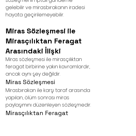
sözleşmenin iptali gündeme 
gelebilir ve mirasbırakanın iradesi 
hayata geçirilemeyebilir.
Miras Sözleşmesi ile 
Mirasçılıktan Feragat 
Arasındaki İlişki
Miras sözleşmesi ile mirasçılıktan 
feragat birbirine yakın kavramlardır, 
ancak aynı şey değildir.
Miras Sözleşmesi
Mirasbırakan ile karşı taraf arasında 
yapılan, ölüm sonrası miras 
paylaşımını düzenleyen sözleşmedir.
Mirasçılıktan Feragat
Bir mirasçının, miras hakkından 
tamamen veya kısmen 
vazgeçmesidir. Bu da miras 