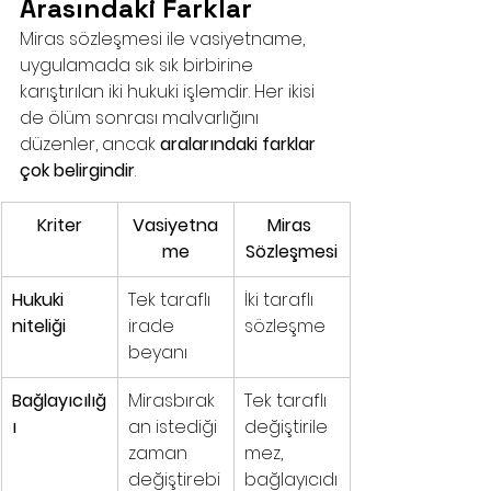
Arasındaki Farklar
Miras sözleşmesi ile vasiyetname, 
uygulamada sık sık birbirine 
karıştırılan iki hukuki işlemdir. Her ikisi 
de ölüm sonrası malvarlığını 
düzenler, ancak 
aralarındaki farklar 
çok belirgindir
.
Kriter
Vasiyetna
Miras 
me
Sözleşmesi
Hukuki 
Tek taraflı 
İki taraflı 
niteliği
irade 
sözleşme
beyanı
Bağlayıcılığ
Mirasbırak
Tek taraflı 
ı
an istediği 
değiştirile
zaman 
mez, 
değiştirebi
bağlayıcıdı