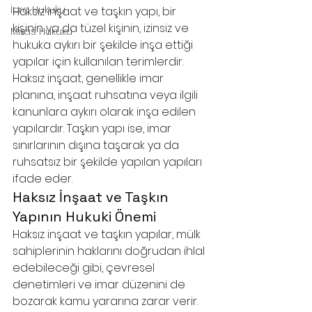
İcra Hukuku
Haksız inşaat ve taşkın yapı, bir 
kişinin ya da tüzel kişinin, izinsiz ve 
Miras Hukuku
hukuka aykırı bir şekilde inşa ettiği 
yapılar için kullanılan terimlerdir. 
Haksız inşaat, genellikle imar 
planına, inşaat ruhsatına veya ilgili 
kanunlara aykırı olarak inşa edilen 
yapılardır. Taşkın yapı ise, imar 
sınırlarının dışına taşarak ya da 
ruhsatsız bir şekilde yapılan yapıları 
ifade eder.
Haksız İnşaat ve Taşkın 
Yapının Hukuki Önemi
Haksız inşaat ve taşkın yapılar, mülk 
sahiplerinin haklarını doğrudan ihlal 
edebileceği gibi, çevresel 
denetimleri ve imar düzenini de 
bozarak kamu yararına zarar verir. 