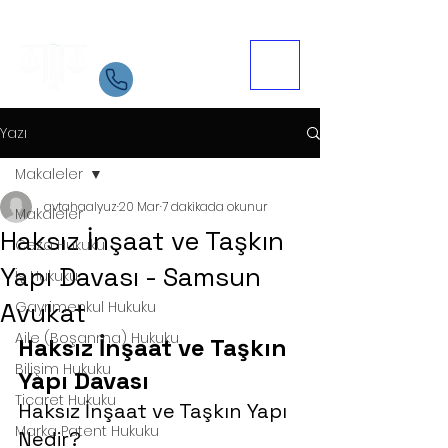
Samsun Avukat
İletişim
05534084721
Yazı
Makaleler
avtahaalyuz
20 Mar
7 dakikada okunur
Makaleler
Haksız İnşaat ve Taşkın
Ceza Hukuku
Yapı Davası - Samsun
İş Hukuku
Avukat
Gayrimenkul Hukuku
Aile (Boşanma) Hukuku
Haksız İnşaat ve Taşkın 
Bilişim Hukuku
Yapı Davası
Ticaret Hukuku
Haksız İnşaat ve Taşkın Yapı 
Marka Patent Hukuku
Nedir?