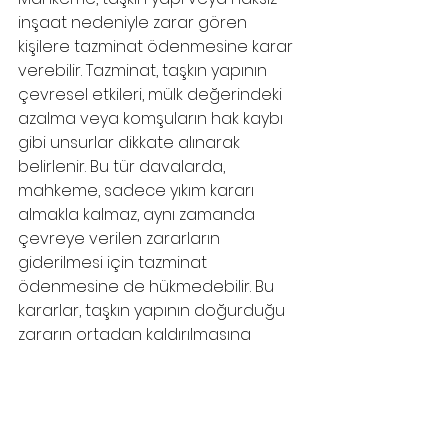
inşaat nedeniyle zarar gören 
kişilere tazminat ödenmesine karar 
verebilir. Tazminat, taşkın yapının 
çevresel etkileri, mülk değerindeki 
azalma veya komşuların hak kaybı 
gibi unsurlar dikkate alınarak 
belirlenir. Bu tür davalarda, 
mahkeme, sadece yıkım kararı 
almakla kalmaz, aynı zamanda 
çevreye verilen zararların 
giderilmesi için tazminat 
ödenmesine de hükmedebilir. Bu 
kararlar, taşkın yapının doğurduğu 
zararın ortadan kaldırılmasına 
yöneliktir.
İmar Durumunun Düzeltilmesi
Taşkın yapı ile ilgili davaların bir 
diğer sonucu da imar durumunun 